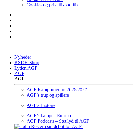
Cookie- og privatlivspolitik
Nyheder
KSDH Shop
Lyden AGF
AGF
AGF
AGF Kampprogram 2026/2027
AGF’s trup og spillere
AGF's Historie
AGF’s kampe i Europa
AGF Podcasts – Sæt lyd til AGF