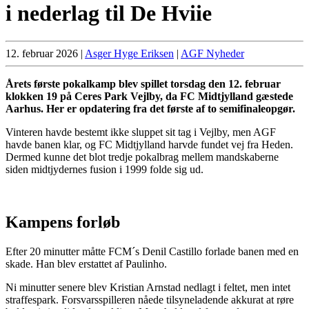
i nederlag til De Hviie
12. februar 2026
|
Asger Hyge Eriksen
|
AGF Nyheder
Årets første pokalkamp blev spillet torsdag den 12. februar
klokken 19 på Ceres Park Vejlby, da FC Midtjylland gæstede
Aarhus. Her er opdatering fra det første af to semifinaleopgør.
Vinteren havde bestemt ikke sluppet sit tag i Vejlby, men AGF
havde banen klar, og FC Midtjylland harvde fundet vej fra Heden.
Dermed kunne det blot tredje pokalbrag mellem mandskaberne
siden midtjydernes fusion i 1999 folde sig ud.
Kampens forløb
Efter 20 minutter måtte FCM´s Denil Castillo forlade banen med en
skade. Han blev erstattet af Paulinho.
Ni minutter senere blev Kristian Arnstad nedlagt i feltet, men intet
straffespark. Forsvarsspilleren nåede tilsyneladende akkurat at røre