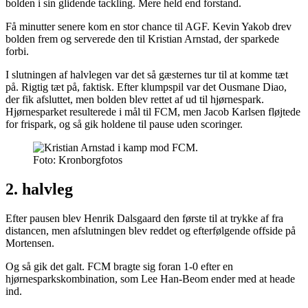
bolden i sin glidende tackling. Mere held end forstand.
Få minutter senere kom en stor chance til AGF. Kevin Yakob drev
bolden frem og serverede den til Kristian Arnstad, der sparkede
forbi.
I slutningen af halvlegen var det så gæsternes tur til at komme tæt
på. Rigtig tæt på, faktisk. Efter klumpspil var det Ousmane Diao,
der fik afsluttet, men bolden blev rettet af ud til hjørnespark.
Hjørnesparket resulterede i mål til FCM, men Jacob Karlsen fløjtede
for frispark, og så gik holdene til pause uden scoringer.
Foto: Kronborgfotos
2. halvleg
Efter pausen blev Henrik Dalsgaard den første til at trykke af fra
distancen, men afslutningen blev reddet og efterfølgende offside på
Mortensen.
Og så gik det galt. FCM bragte sig foran 1-0 efter en
hjørnesparkskombination, som Lee Han-Beom ender med at heade
ind.