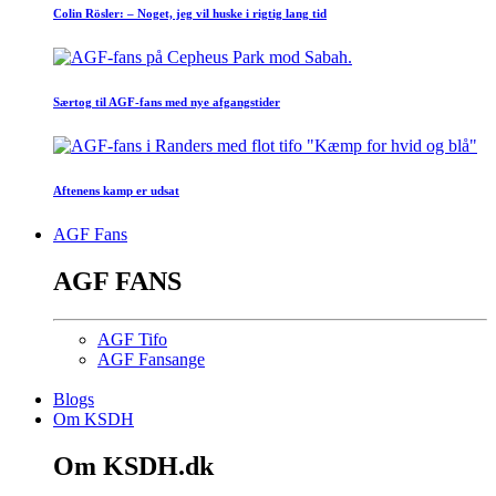
Colin Rösler: – Noget, jeg vil huske i rigtig lang tid
Særtog til AGF-fans med nye afgangstider
Aftenens kamp er udsat
AGF Fans
AGF FANS
AGF Tifo
AGF Fansange
Blogs
Om KSDH
Om KSDH.dk