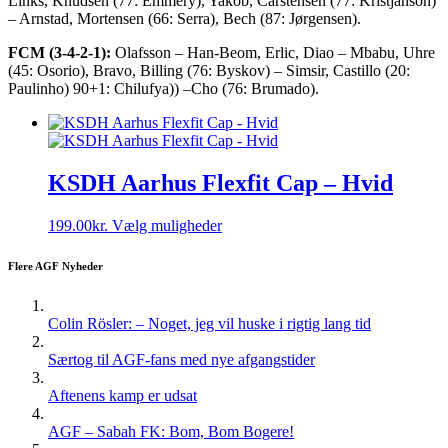
Links, Knudsen (77: Emmery), Yakob, Carstensen (77: Kristjanson)
– Arnstad, Mortensen (66: Serra), Bech (87: Jørgensen).
FCM (3-4-2-1):
Olafsson – Han-Beom, Erlic, Diao – Mbabu, Uhre
(45: Osorio), Bravo, Billing (76: Byskov) – Simsir, Castillo (20:
Paulinho) 90+1: Chilufya)) –Cho (76: Brumado).
KSDH Aarhus Flexfit Cap – Hvid
Dette
199.00
kr.
Vælg muligheder
vare
har
Flere AGF Nyheder
flere
varianter.
Mulighederne
Colin Rösler: – Noget, jeg vil huske i rigtig lang tid
kan
vælges
Særtog til AGF-fans med nye afgangstider
på
varesiden
Aftenens kamp er udsat
AGF – Sabah FK: Bom, Bom Bogere!