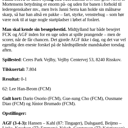
Mortensens betydning er enorm på- og uden for banen i forhold til
lederegenskaber mv., men hvis Janni Serra kan holde sin målnæse
skarp, så har han altså en pakke – fart, styrke, venstrehug – som bør
være nok til at tage nogle startpladser i løbet af foråret.
Man skal kende sin besøgelsestid.
Midtjylland har både besejret
FCK og AGF inden for en uge uden at spille prangende – men de
scorer, når de får chancen. Det gjorde AGF ikke i dag, og det var vel
egentlig den eneste forskel på de hårdtspillende mandskaber torsdag
aften.
Spillested
: Ceres Park Vejlby, Vejlby Centervej 53, 8240 Risskov.
Tilskuertal:
7.804
Resultat:
0-1
62: Lee Han-Beom (FCM)
Gult kort:
Dario Osorio (FCM), Gue-sung Cho (FCM), Ousmane
Diao (FCM) og Júnior Brumado (FCM).
Opstillinger:
AGF (3-4-3):
Hansen – Kahl (87: Tingager), Dalsgaard, Beijmo –