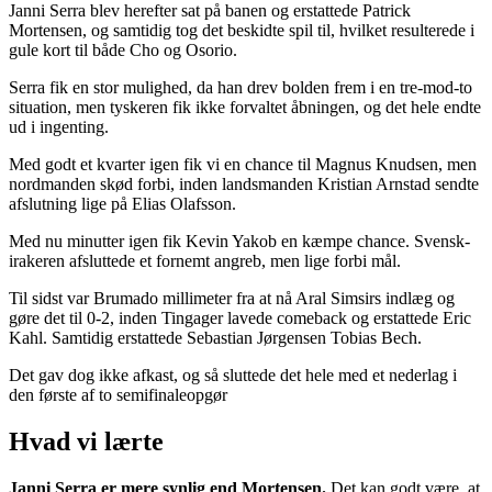
Janni Serra blev herefter sat på banen og erstattede Patrick
Mortensen, og samtidig tog det beskidte spil til, hvilket resulterede i
gule kort til både Cho og Osorio.
Serra fik en stor mulighed, da han drev bolden frem i en tre-mod-to
situation, men tyskeren fik ikke forvaltet åbningen, og det hele endte
ud i ingenting.
Med godt et kvarter igen fik vi en chance til Magnus Knudsen, men
nordmanden skød forbi, inden landsmanden Kristian Arnstad sendte
afslutning lige på Elias Olafsson.
Med nu minutter igen fik Kevin Yakob en kæmpe chance. Svensk-
irakeren afsluttede et fornemt angreb, men lige forbi mål.
Til sidst var Brumado millimeter fra at nå Aral Simsirs indlæg og
gøre det til 0-2, inden Tingager lavede comeback og erstattede Eric
Kahl. Samtidig erstattede Sebastian Jørgensen Tobias Bech.
Det gav dog ikke afkast, og så sluttede det hele med et nederlag i
den første af to semifinaleopgør
Hvad vi lærte
Janni Serra er mere synlig end Mortensen.
Det kan godt være, at