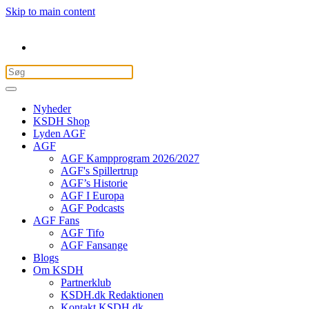
Skip to main content
Nyheder
KSDH Shop
Lyden AGF
AGF
AGF Kampprogram 2026/2027
AGF's Spillertrup
AGF’s Historie
AGF I Europa
AGF Podcasts
AGF Fans
AGF Tifo
AGF Fansange
Blogs
Om KSDH
Partnerklub
KSDH.dk Redaktionen
Kontakt KSDH.dk