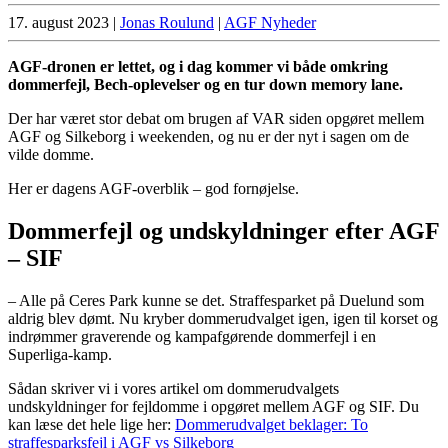
17. august 2023
|
Jonas Roulund
|
AGF Nyheder
AGF-dronen er lettet, og i dag kommer vi både omkring
dommerfejl, Bech-oplevelser og en tur down memory lane.
Der har været stor debat om brugen af VAR siden opgøret mellem
AGF og Silkeborg i weekenden, og nu er der nyt i sagen om de
vilde domme.
Her er dagens AGF-overblik – god fornøjelse.
Dommerfejl og undskyldninger efter AGF
– SIF
– Alle på Ceres Park kunne se det. Straffesparket på Duelund som
aldrig blev dømt. Nu kryber dommerudvalget igen, igen til korset og
indrømmer graverende og kampafgørende dommerfejl i en
Superliga-kamp.
Sådan skriver vi i vores artikel om dommerudvalgets
undskyldninger for fejldomme i opgøret mellem AGF og SIF. Du
kan læse det hele lige her:
Dommerudvalget beklager: To
straffesparksfejl i AGF vs Silkeborg