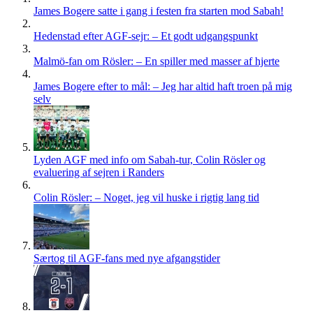
James Bogere satte i gang i festen fra starten mod Sabah!
Hedenstad efter AGF-sejr: – Et godt udgangspunkt
Malmö-fan om Rösler: – En spiller med masser af hjerte
James Bogere efter to mål: – Jeg har altid haft troen på mig
selv
Lyden AGF med info om Sabah-tur, Colin Rösler og
evaluering af sejren i Randers
Colin Rösler: – Noget, jeg vil huske i rigtig lang tid
Særtog til AGF-fans med nye afgangstider