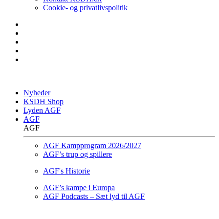
Cookie- og privatlivspolitik
Nyheder
KSDH Shop
Lyden AGF
AGF
AGF
AGF Kampprogram 2026/2027
AGF’s trup og spillere
AGF's Historie
AGF’s kampe i Europa
AGF Podcasts – Sæt lyd til AGF