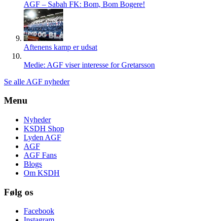
AGF – Sabah FK: Bom, Bom Bogere!
Aftenens kamp er udsat
Medie: AGF viser interesse for Gretarsson
Se alle AGF nyheder
Menu
Nyheder
KSDH Shop
Lyden AGF
AGF
AGF Fans
Blogs
Om KSDH
Følg os
Facebook
Instagram