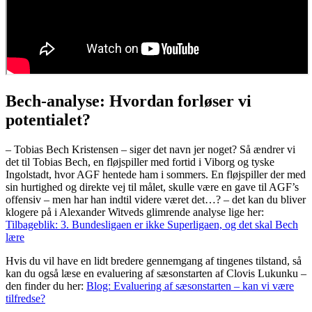
Bech-analyse: Hvordan forløser vi
potentialet?
– Tobias Bech Kristensen – siger det navn jer noget? Så ændrer vi
det til Tobias Bech, en fløjspiller med fortid i Viborg og tyske
Ingolstadt, hvor AGF hentede ham i sommers. En fløjspiller der med
sin hurtighed og direkte vej til målet, skulle være en gave til AGF’s
offensiv – men har han indtil videre været det…? – det kan du bliver
klogere på i Alexander Witveds glimrende analyse lige her:
Tilbageblik: 3. Bundesligaen er ikke Superligaen, og det skal Bech
lære
Hvis du vil have en lidt bredere gennemgang af tingenes tilstand, så
kan du også læse en evaluering af sæsonstarten af Clovis Lukunku –
den finder du her:
Blog: Evaluering af sæsonstarten – kan vi være
tilfredse?