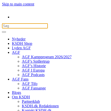
Skip to main content
Nyheder
KSDH Shop
Lyden AGF
AGF
AGF Kampprogram 2026/2027
AGF's Spillertrup
AGF’s Historie
AGF I Europa
AGF Podcasts
AGF Fans
AGF Tifo
AGF Fansange
Blogs
Om KSDH
Partnerklub
KSDH.dk Redaktionen
Kontakt KSDH.dk