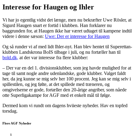
Interesse for Haugen og Ihler
Vi har jo egentlig vidst det længe, men nu bekræfter Uwe Rösler, at
Sigurd Haugen snart er fortid i klubben. Han forklarer nu
baggrunden for, at Haugen ikke har været udtaget til kampene indtil
videre i denne sæson:
Uwe: Der er interesse for Haugen
Og så runder vi af med lidt Ihler-nyt. Han blev hentet til Superettan-
klubben Landskrona BoIS tilbage i juli, og nu fortæller han til
bold.dk,
at der var interesse fra flere klubber:
– Der var en del 1. divisionsklubber, som jeg havde mulighed for at
tage til samt nogle andre udenlandske, gode klubber. Valget faldt
her, da jeg kunne se mig selv her 100 procent. Jeg kan se mig selv i
spillestilen, og jeg følte, at det spillede med træneren, og
omgivelserne er gode, fortæller den 20-årige angriber, som nåede
otte Superligakampe for AGF med et enkelt mål til følge.
Dermed kom vi rundt om dagens hviieste nyheder. Hav en topfed
torsdag.
Flere AGF Nyheder