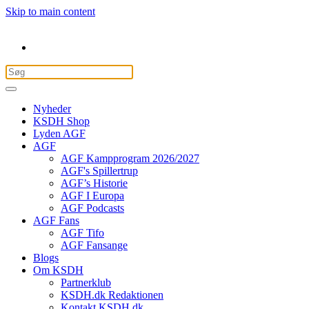
Skip to main content
Nyheder
KSDH Shop
Lyden AGF
AGF
AGF Kampprogram 2026/2027
AGF's Spillertrup
AGF’s Historie
AGF I Europa
AGF Podcasts
AGF Fans
AGF Tifo
AGF Fansange
Blogs
Om KSDH
Partnerklub
KSDH.dk Redaktionen
Kontakt KSDH.dk