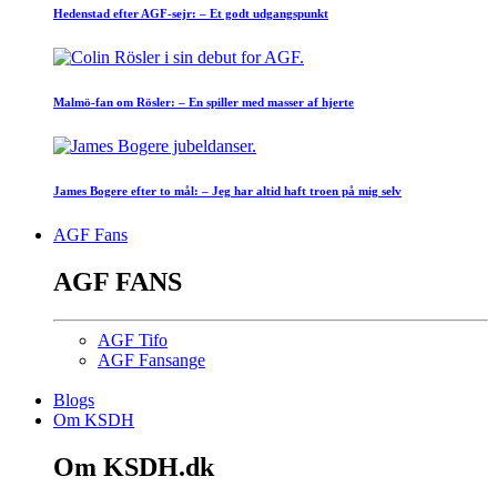
Hedenstad efter AGF-sejr: – Et godt udgangspunkt
Malmö-fan om Rösler: – En spiller med masser af hjerte
James Bogere efter to mål: – Jeg har altid haft troen på mig selv
AGF Fans
AGF FANS
AGF Tifo
AGF Fansange
Blogs
Om KSDH
Om KSDH.dk