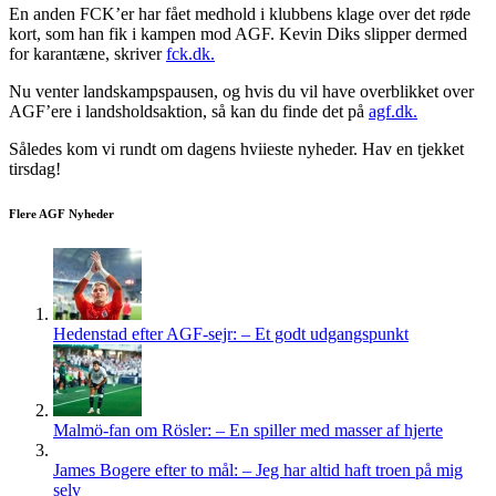
En anden FCK’er har fået medhold i klubbens klage over det røde
kort, som han fik i kampen mod AGF. Kevin Diks slipper dermed
for karantæne, skriver
fck.dk.
Nu venter landskampspausen, og hvis du vil have overblikket over
AGF’ere i landsholdsaktion, så kan du finde det på
agf.dk.
Således kom vi rundt om dagens hviieste nyheder. Hav en tjekket
tirsdag!
Flere AGF Nyheder
Hedenstad efter AGF-sejr: – Et godt udgangspunkt
Malmö-fan om Rösler: – En spiller med masser af hjerte
James Bogere efter to mål: – Jeg har altid haft troen på mig
selv