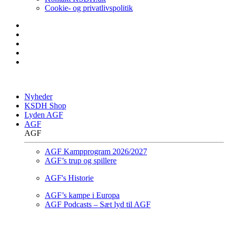
Cookie- og privatlivspolitik
Nyheder
KSDH Shop
Lyden AGF
AGF
AGF
AGF Kampprogram 2026/2027
AGF’s trup og spillere
AGF's Historie
AGF’s kampe i Europa
AGF Podcasts – Sæt lyd til AGF