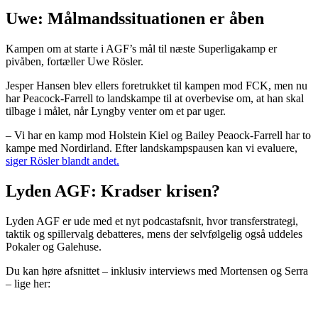
Uwe: Målmandssituationen er åben
Kampen om at starte i AGF’s mål til næste Superligakamp er
pivåben, fortæller Uwe Rösler.
Jesper Hansen blev ellers foretrukket til kampen mod FCK, men nu
har Peacock-Farrell to landskampe til at overbevise om, at han skal
tilbage i målet, når Lyngby venter om et par uger.
– Vi har en kamp mod Holstein Kiel og Bailey Peaock-Farrell har to
kampe med Nordirland. Efter landskampspausen kan vi evaluere,
siger Rösler blandt andet.
Lyden AGF: Kradser krisen?
Lyden AGF er ude med et nyt podcastafsnit, hvor transferstrategi,
taktik og spillervalg debatteres, mens der selvfølgelig også uddeles
Pokaler og Galehuse.
Du kan høre afsnittet – inklusiv interviews med Mortensen og Serra
– lige her: