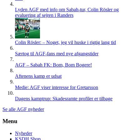
Lyden AGF med info om Sabah-tur, Colin Rösler og
evaluering af sejren i Randers
Colin Rösler: – Noget, jeg vil huske i rigtig lang tid
Særtog til AGF-fans med nye afgangstider
AGF – Sabah FK: Bom, Bom Bogere!
Aftenens kamp er udsat
Medie: AGF viser interesse for Gretarsson
Dagens kamptrup: Skadesramte profiler er tilbage
Se alle AGF nyheder
Menu
Nyheder
KSDH Shop