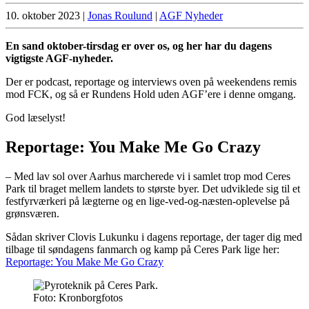
10. oktober 2023
|
Jonas Roulund
|
AGF Nyheder
En sand oktober-tirsdag er over os, og her har du dagens
vigtigste AGF-nyheder.
Der er podcast, reportage og interviews oven på weekendens remis
mod FCK, og så er Rundens Hold uden AGF’ere i denne omgang.
God læselyst!
Reportage: You Make Me Go Crazy
– Med lav sol over Aarhus marcherede vi i samlet trop mod Ceres
Park til braget mellem landets to største byer. Det udviklede sig til et
festfyrværkeri på lægterne og en lige-ved-og-næsten-oplevelse på
grønsværen.
Sådan skriver Clovis Lukunku i dagens reportage, der tager dig med
tilbage til søndagens fanmarch og kamp på Ceres Park lige her:
Reportage: You Make Me Go Crazy
Foto: Kronborgfotos