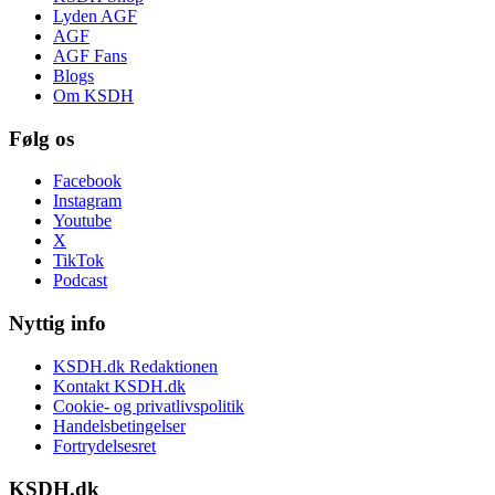
Lyden AGF
AGF
AGF Fans
Blogs
Om KSDH
Følg os
Facebook
Instagram
Youtube
X
TikTok
Podcast
Nyttig info
KSDH.dk Redaktionen
Kontakt KSDH.dk
Cookie- og privatlivspolitik
Handelsbetingelser
Fortrydelsesret
KSDH.dk