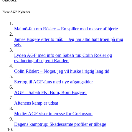
Flere AGF Nyheder
Malmö-fan om Rösler: – En spiller med masser af hjerte
James Bogere efter to mål: – Jeg har altid haft troen på mig
selv
Lyden AGF med info om Sabah-tur, Colin Rösler og
evaluering af sejren i Randers
Colin Rösler: – Noget, jeg vil huske i rigtig lang tid
Særtog til AGF-fans med nye afgangstider
AGF – Sabah FK: Bom, Bom Bogere!
Aftenens kamp er udsat
Medie: AGF viser interesse for Gretarsson
Dagens kamptrup: Skadesramte profiler er tilbage