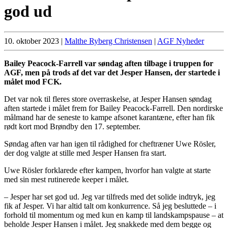
god ud
10. oktober 2023
|
Malthe Ryberg Christensen
|
AGF Nyheder
Bailey Peacock-Farrell var søndag aften tilbage i truppen for
AGF, men på trods af det var det Jesper Hansen, der startede i
målet mod FCK.
Det var nok til fleres store overraskelse, at Jesper Hansen søndag
aften startede i målet frem for Bailey Peacock-Farrell. Den nordirske
målmand har de seneste to kampe afsonet karantæne, efter han fik
rødt kort mod Brøndby den 17. september.
Søndag aften var han igen til rådighed for cheftræner Uwe Rösler,
der dog valgte at stille med Jesper Hansen fra start.
Uwe Rösler forklarede efter kampen, hvorfor han valgte at starte
med sin mest rutinerede keeper i målet.
– Jesper har set god ud. Jeg var tilfreds med det solide indtryk, jeg
fik af Jesper. Vi har altid talt om konkurrence. Så jeg besluttede – i
forhold til momentum og med kun en kamp til landskampspause – at
beholde Jesper Hansen i målet. Jeg snakkede med dem begge og