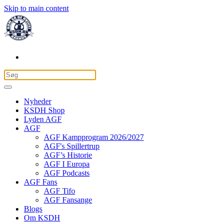
Skip to main content
Nyheder
KSDH Shop
Lyden AGF
AGF
AGF Kampprogram 2026/2027
AGF's Spillertrup
AGF’s Historie
AGF I Europa
AGF Podcasts
AGF Fans
AGF Tifo
AGF Fansange
Blogs
Om KSDH