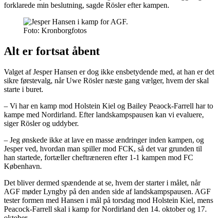
forklarede min beslutning, sagde Rösler efter kampen.
Foto: Kronborgfotos
Alt er fortsat åbent
Valget af Jesper Hansen er dog ikke ensbetydende med, at han er det
sikre førstevalg, når Uwe Rösler næste gang vælger, hvem der skal
starte i buret.
– Vi har en kamp mod Holstein Kiel og Bailey Peaock-Farrell har to
kampe med Nordirland. Efter landskampspausen kan vi evaluere,
siger Rösler og uddyber.
– Jeg ønskede ikke at lave en masse ændringer inden kampen, og
Jesper ved, hvordan man spiller mod FCK, så det var grunden til
han startede, fortæller cheftræneren efter 1-1 kampen mod FC
København.
Det bliver dermed spændende at se, hvem der starter i målet, når
AGF møder Lyngby på den anden side af landskampspausen. AGF
tester formen med Hansen i mål på torsdag mod Holstein Kiel, mens
Peacock-Farrell skal i kamp for Nordirland den 14. oktober og 17.
oktober.