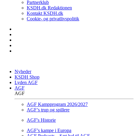
Partnerklub
KSDH.dk Redaktionen
Kontakt KSDH.dk
Cookie- og privatlivspolitik
Nyheder
KSDH Shop
Lyden AGF
AGF
AGF
AGF Kampprogram 2026/2027
AGF’s trup og spillere
AGF's Historie
AGF’s kampe i Europa
AGF Podcasts – Sæt lyd til AGF