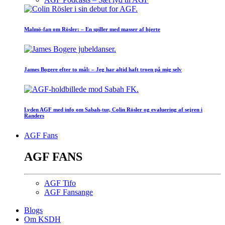
Malmö-fan om Rösler: – En spiller med masser af hjerte
James Bogere efter to mål: – Jeg har altid haft troen på mig selv
Lyden AGF med info om Sabah-tur, Colin Rösler og evaluering af sejren i
Randers
AGF Fans
AGF FANS
AGF Tifo
AGF Fansange
Blogs
Om KSDH