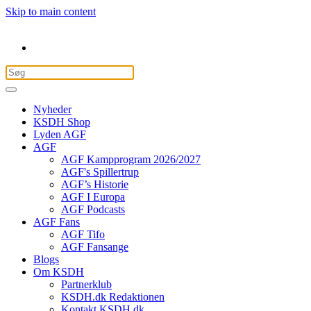
Skip to main content
Nyheder
KSDH Shop
Lyden AGF
AGF
AGF Kampprogram 2026/2027
AGF's Spillertrup
AGF’s Historie
AGF I Europa
AGF Podcasts
AGF Fans
AGF Tifo
AGF Fansange
Blogs
Om KSDH
Partnerklub
KSDH.dk Redaktionen
Kontakt KSDH.dk