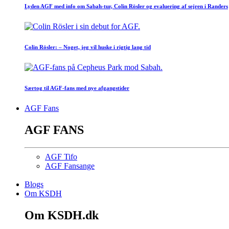
Lyden AGF med info om Sabah-tur, Colin Rösler og evaluering af sejren i Randers
Colin Rösler: – Noget, jeg vil huske i rigtig lang tid
Særtog til AGF-fans med nye afgangstider
AGF Fans
AGF FANS
AGF Tifo
AGF Fansange
Blogs
Om KSDH
Om KSDH.dk