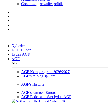
Cookie- og privatlivspolitik
Nyheder
KSDH Shop
Lyden AGF
AGF
AGF
AGF Kampprogram 2026/2027
AGF’s trup og spillere
AGF's Historie
AGF’s kampe i Europa
AGF Podcasts – Sæt lyd til AGF