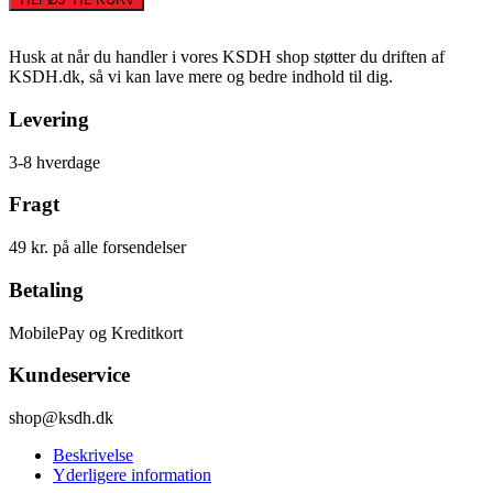
KSDH
Aarhus
T-
Husk at når du handler i vores KSDH shop støtter du driften af
Shirt
KSDH.dk, så vi kan lave mere og bedre indhold til dig.
–
Blå
Levering
antal
3-8 hverdage
Fragt
49 kr. på alle forsendelser
Betaling
MobilePay og Kreditkort
Kundeservice
shop@ksdh.dk
Beskrivelse
Yderligere information