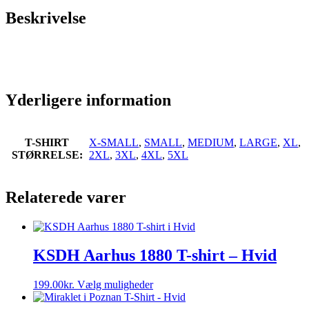
Beskrivelse
Yderligere information
T-SHIRT
X-SMALL
,
SMALL
,
MEDIUM
,
LARGE
,
XL
,
STØRRELSE:
2XL
,
3XL
,
4XL
,
5XL
Relaterede varer
KSDH Aarhus 1880 T-shirt – Hvid
Dette
199.00
kr.
Vælg muligheder
vare
har