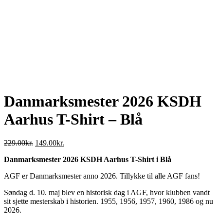
Danmarksmester 2026 KSDH
Aarhus T-Shirt – Blå
Den
Den
229.00
kr.
149.00
kr.
oprindelige
aktuelle
Danmarksmester 2026 KSDH Aarhus T-Shirt i Blå
pris
pris
var:
er:
AGF er Danmarksmester anno 2026. Tillykke til alle AGF fans!
229.00kr..
149.00kr..
Søndag d. 10. maj blev en historisk dag i AGF, hvor klubben vandt
sit sjette mesterskab i historien. 1955, 1956, 1957, 1960, 1986 og nu
2026.