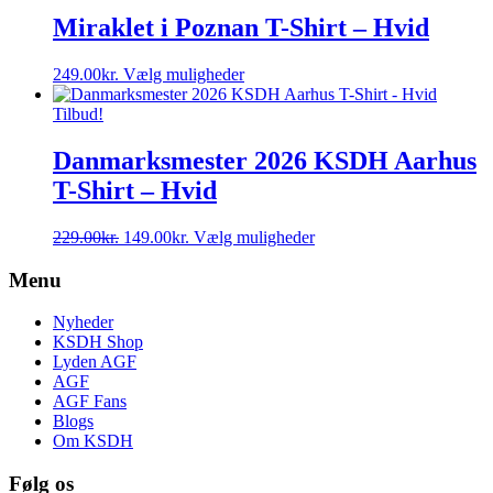
flere
Miraklet i Poznan T-Shirt – Hvid
varianter.
Mulighederne
Dette
249.00
kr.
Vælg muligheder
kan
vare
vælges
har
Tilbud!
på
flere
varesiden
varianter.
Danmarksmester 2026 KSDH Aarhus
Mulighederne
T-Shirt – Hvid
kan
vælges
på
Den
Den
Dette
229.00
kr.
149.00
kr.
Vælg muligheder
varesiden
oprindelige
aktuelle
vare
pris
pris
har
Menu
var:
er:
flere
229.00kr..
149.00kr..
varianter.
Nyheder
Mulighederne
KSDH Shop
kan
Lyden AGF
vælges
AGF
på
AGF Fans
varesiden
Blogs
Om KSDH
Følg os