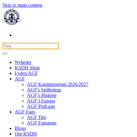
Skip to main content
Nyheder
KSDH Shop
Lyden AGF
AGF
AGF Kampprogram 2026/2027
AGF's Spillertrup
AGF’s Historie
AGF I Europa
AGF Podcasts
AGF Fans
AGF Tifo
AGF Fansange
Blogs
Om KSDH