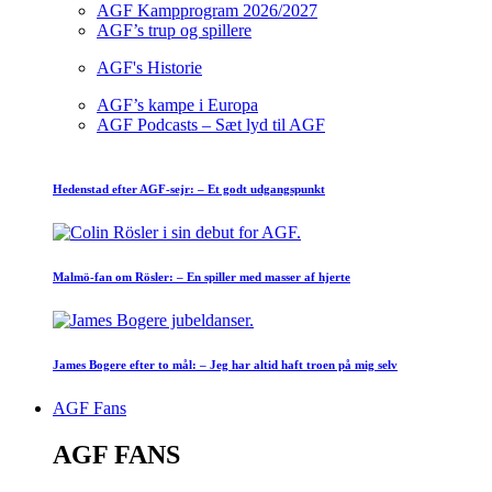
AGF Kampprogram 2026/2027
AGF’s trup og spillere
AGF's Historie
AGF’s kampe i Europa
AGF Podcasts – Sæt lyd til AGF
Hedenstad efter AGF-sejr: – Et godt udgangspunkt
Malmö-fan om Rösler: – En spiller med masser af hjerte
James Bogere efter to mål: – Jeg har altid haft troen på mig selv
AGF Fans
AGF FANS