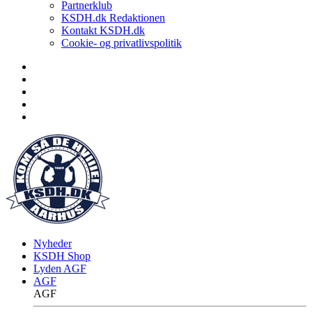
Partnerklub
KSDH.dk Redaktionen
Kontakt KSDH.dk
Cookie- og privatlivspolitik
Nyheder
KSDH Shop
Lyden AGF
AGF
AGF