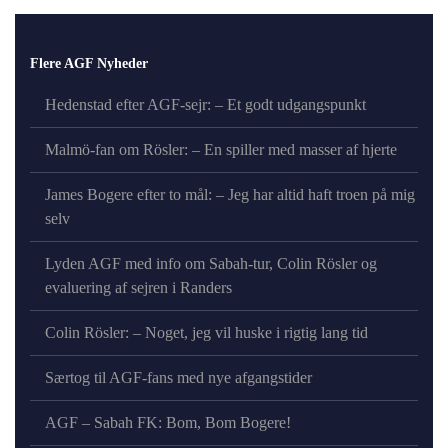
Flere AGF Nyheder
Hedenstad efter AGF-sejr: – Et godt udgangspunkt
Malmö-fan om Rösler: – En spiller med masser af hjerte
James Bogere efter to mål: – Jeg har altid haft troen på mig
selv
Lyden AGF med info om Sabah-tur, Colin Rösler og
evaluering af sejren i Randers
Colin Rösler: – Noget, jeg vil huske i rigtig lang tid
Særtog til AGF-fans med nye afgangstider
AGF – Sabah FK: Bom, Bom Bogere!