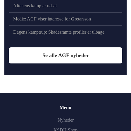
Aftenens kamp er udsat
Medie: AGF viser interesse for Gretarsson
Dagens kamptrup: Skadesramte profiler er tilbage
Se alle AGF nyheder
Menu
Nyheder
KSDH Shop