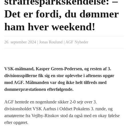
straffesparkskendelse: –
Det er fordi, du dømmer
ham hver weekend!
26. september 2024
|
Jonas Roulund
|
AGF Nyheder
VSK-målmand, Kasper Green-Pedersen, og resten af 3.
divisionsspillerne fik sig en stor oplevelse i aftenens opgør
mod AGF. Målmanden var dog ikke helt tilfreds med
dommerpræstationen efterfølgende.
AGF hentede en nogenlunde sikker 2-0 sejr over 3.
divisionsholdet VSK Aarhus i Oddset Pokalens 3. runde, og
amatørerne fra Vejlby-Risskov stod da også med en okay følelse
efter opgøret.