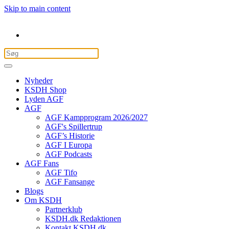
Skip to main content
Nyheder
KSDH Shop
Lyden AGF
AGF
AGF Kampprogram 2026/2027
AGF's Spillertrup
AGF’s Historie
AGF I Europa
AGF Podcasts
AGF Fans
AGF Tifo
AGF Fansange
Blogs
Om KSDH
Partnerklub
KSDH.dk Redaktionen
Kontakt KSDH.dk