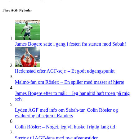
Flere AGF Nyheder
James Bogere satte i gang i festen fra starten mod Sabah!
Hedenstad efter AGF-sejr: – Et godt udgangspunkt
Malmö-fan om Rösler: – En spiller med masser af hjerte
James Bogere efter to mål: – Jeg har altid haft troen på mig
selv
Lyden AGF med info om Sabah-tur, Colin Rösler og
evaluering af sejren i Randers
Colin Rösler: – Noget, jeg vil huske i rigtig lang tid
Særtog til AGF-fans med nye afgangstider