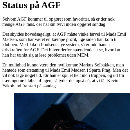
Status på AGF
Selvom AGF kommer til opgøret som favoritter, så er der nok
mange AGF-fans, der har sin tvivl inden opgøret søndag.
Det skyldes hovedsageligt, at AGF måtte vinke farvel til Mads Emil
Madsen, som har været en kæmpe profil, lige siden han kom til
klubben. Med Jakob Poulsens nye system, så er midtbanen
drivkraften for AGF. Det bliver derfor spændende at se, hvordan
han har tænkt sig at løse problemet uden MEM.
En mulighed kunne være den nytilkomne Markus Solbakken, man
hentede som erstatning til Mads Emil Madsen i Sparta Prag. Men det
vil nok tage noget tid, før han er spillet helt ind i truppen, og ud fra
træningerne i løbet af ugen, så tyder det også på, at vi får Kevin
Yakob ind fra start på søndag.