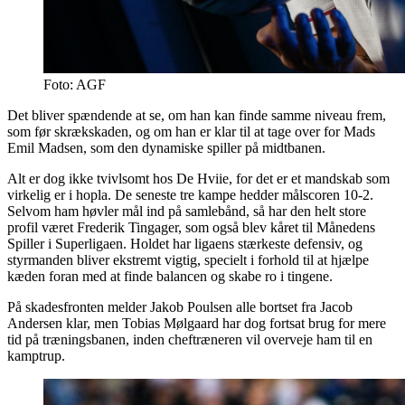
Foto: AGF
Det bliver spændende at se, om han kan finde samme niveau frem,
som før skrækskaden, og om han er klar til at tage over for Mads
Emil Madsen, som den dynamiske spiller på midtbanen.
Alt er dog ikke tvivlsomt hos De Hviie, for det er et mandskab som
virkelig er i hopla. De seneste tre kampe hedder målscoren 10-2.
Selvom ham høvler mål ind på samlebånd, så har den helt store
profil været Frederik Tingager, som også blev kåret til Månedens
Spiller i Superligaen. Holdet har ligaens stærkeste defensiv, og
styrmanden bliver ekstremt vigtig, specielt i forhold til at hjælpe
kæden foran med at finde balancen og skabe ro i tingene.
På skadesfronten melder Jakob Poulsen alle bortset fra Jacob
Andersen klar, men Tobias Mølgaard har dog fortsat brug for mere
tid på træningsbanen, inden cheftræneren vil overveje ham til en
kamptrup.