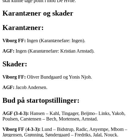
skal kunne tage point i mod De Hviie.
Karantæner og skader
Karantæner:
Viborg FF:
Ingen (Karantænefare: Ingen).
AGF:
Ingen (Karantænefare: Kristian Arnstad).
Skader:
Viborg FF:
Oliver Bundgaard og Yonis Njoh.
AGF:
Jacob Andersen.
Bud på startopstillinger:
AGF (3-4-3):
Hansen – Kahl, Tingager, Beijmo– Links, Yakob,
Poulsen, Carstensen – Bech, Mortensen, Arnstad.
Viborg FF
(
4-3-3):
Lund – Bidstrup, Radic, Anyempe, Mbom –
Jørgensen, Grønning, Søndergaard – Fredriks, Jalal, Nouck.