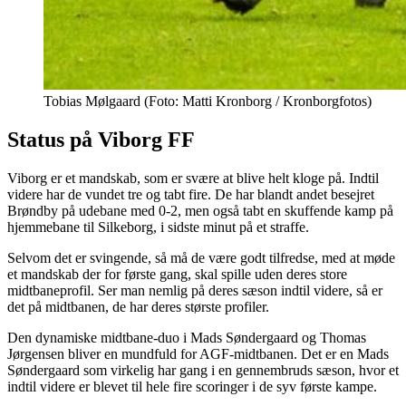
Tobias Mølgaard (Foto: Matti Kronborg / Kronborgfotos)
Status på Viborg FF
Viborg er et mandskab, som er svære at blive helt kloge på. Indtil
videre har de vundet tre og tabt fire. De har blandt andet besejret
Brøndby på udebane med 0-2, men også tabt en skuffende kamp på
hjemmebane til Silkeborg, i sidste minut på et straffe.
Selvom det er svingende, så må de være godt tilfredse, med at møde
et mandskab der for første gang, skal spille uden deres store
midtbaneprofil. Ser man nemlig på deres sæson indtil videre, så er
det på midtbanen, de har deres største profiler.
Den dynamiske midtbane-duo i Mads Søndergaard og Thomas
Jørgensen bliver en mundfuld for AGF-midtbanen. Det er en Mads
Søndergaard som virkelig har gang i en gennembruds sæson, hvor et
indtil videre er blevet til hele fire scoringer i de syv første kampe.