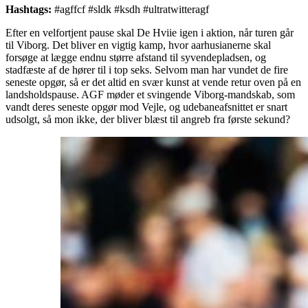
Hashtags:
#agffcf #sldk #ksdh #ultratwitteragf
Efter en velfortjent pause skal De Hviie igen i aktion, når turen går
til Viborg. Det bliver en vigtig kamp, hvor aarhusianerne skal
forsøge at lægge endnu større afstand til syvendepladsen, og
stadfæste af de hører til i top seks. Selvom man har vundet de fire
seneste opgør, så er det altid en svær kunst at vende retur oven på en
landsholdspause. AGF møder et svingende Viborg-mandskab, som
vandt deres seneste opgør mod Vejle, og udebaneafsnittet er snart
udsolgt, så mon ikke, der bliver blæst til angreb fra første sekund?