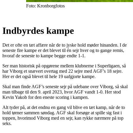
Foto: Kronborgfotos
Indbyrdes kampe
Det er ofte en tæt affære når de to jyske hold møder hinanden. I de
seneste fire kampe er det blevet til én sejr hver og to gange remis,
hvoraf de seneste to kampe begge endte 1-1.
Ser man historisk på opgørene mellem klubnerne i Superligaen, så
har Viborg et snævert overtag med 22 sejre med AGF’s 18 sejre.
Her er det også blevet til hele 19 uafgjorte kampe.
Skal man finde AGF’s seneste sejr på udebane over Viborg, så skal
man tilbage til den 9. april 2023, hvor AGF vandt 1-0. Her stod
Kevin Yakob for den eneste scoring i kampen.
Alt tyder på, at det endnu en gang vil blive en tæt kamp, når de to
hold tørner sammen søndag. AGF skal forsøge at spille sig fast i
toppen, hvorimod Viborg med en sejr, kan rykke nærmere på top
seks.