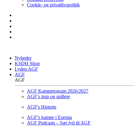
Cookie- og privatlivspolitik
Nyheder
KSDH Shop
Lyden AGF
AGF
AGF
AGF Kampprogram 2026/2027
AGF’s trup og spillere
AGF's Historie
AGF’s kampe i Europa
AGF Podcasts – Sæt lyd til AGF