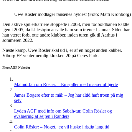
Uwe Rösler modtager fansenes hyldest (Foto: Matti Kronborg)
Den aktive spillerkarriere stoppede i 2003, men fodboldbanen kaldte
igen i 2005, da Lillestrøm ansatte ham som træner i januar. Siden har
han været forbi otte andre klubber, inden turen gik til Aarhus i
sommeren 2022.
Næste kamp, Uwe Rösler skal ud i, er af en noget anden kaliber.
Viborg FF venter nemlig klokken 20 på Ceres Park.
Flere AGF Nyheder
Malmö-fan om Rösler: – En spiller med masser af hjerte
James Bogere efter to mål: – Jeg har altid haft troen på mig
selv
Lyden AGF med info om Sabah-tur, Colin Rösler og
evaluering af sejren i Randers
Colin Rösler: – Noget, jeg vil huske i rigtig lang tid