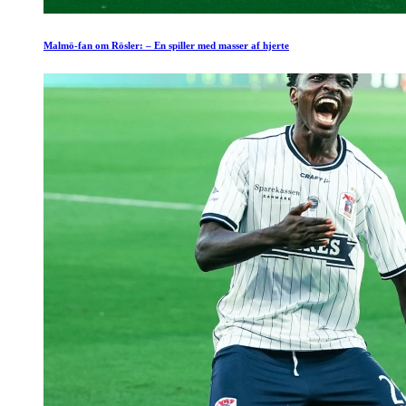
Malmö-fan om Rösler: – En spiller med masser af hjerte