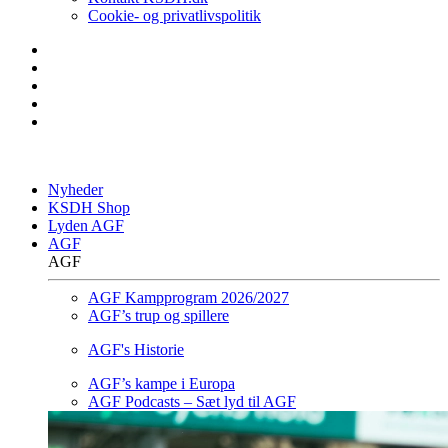
Cookie- og privatlivspolitik
Nyheder
KSDH Shop
Lyden AGF
AGF
AGF
AGF Kampprogram 2026/2027
AGF’s trup og spillere
AGF's Historie
AGF’s kampe i Europa
AGF Podcasts – Sæt lyd til AGF