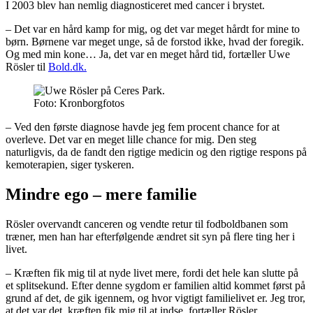
I 2003 blev han nemlig diagnosticeret med cancer i brystet.
– Det var en hård kamp for mig, og det var meget hårdt for mine to
børn. Børnene var meget unge, så de forstod ikke, hvad der foregik.
Og med min kone… Ja, det var en meget hård tid, fortæller Uwe
Rösler til
Bold.dk.
Foto: Kronborgfotos
– Ved den første diagnose havde jeg fem procent chance for at
overleve. Det var en meget lille chance for mig. Den steg
naturligvis, da de fandt den rigtige medicin og den rigtige respons på
kemoterapien, siger tyskeren.
Mindre ego – mere familie
Rösler overvandt canceren og vendte retur til fodboldbanen som
træner, men han har efterfølgende ændret sit syn på flere ting her i
livet.
– Kræften fik mig til at nyde livet mere, fordi det hele kan slutte på
et splitsekund. Efter denne sygdom er familien altid kommet først på
grund af det, de gik igennem, og hvor vigtigt familielivet er. Jeg tror,
at det var det, kræften fik mig til at indse, fortæller Rösler.