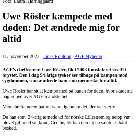
Foto: Laura Hjørringgaard
Uwe Rösler kæmpede med
døden: Det ændrede mig for
altid
11. november 2023
|
Jonas Roulund
|
AGF Nyheder
AGF’s cheftræner, Uwe Rösler, fik i 2003 konstateret kræft i
brystet. Den i dag 54-årige tysker ser tilbage på kampen mod
sygdommen, som ændrede ham som menneske for altid.
Uwe Rösler har sit at kæmpe med på banen for tiden, hvor skaderne
hagler ned over AGF-mandskabet.
Men cheftræneren har nu været igennem det, der var værre.
Da han som 34-årig tørnede ud for norske Lillestrøm og netop var
blevet gift med sin kone, Cecilie, fik han nemlig en særdeles hård
besked.