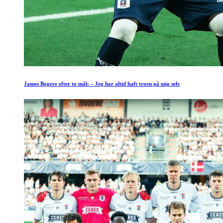
James Bogere efter to mål: – Jeg har altid haft troen på mig selv