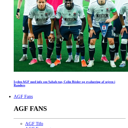
Lyden AGF med info om Sabah-tur, Colin Rösler og evaluering af sejren i
Randers
AGF Fans
AGF FANS
AGF Tifo