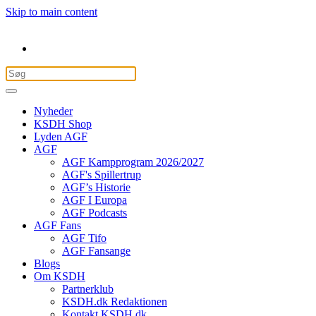
Skip to main content
Nyheder
KSDH Shop
Lyden AGF
AGF
AGF Kampprogram 2026/2027
AGF's Spillertrup
AGF’s Historie
AGF I Europa
AGF Podcasts
AGF Fans
AGF Tifo
AGF Fansange
Blogs
Om KSDH
Partnerklub
KSDH.dk Redaktionen
Kontakt KSDH.dk