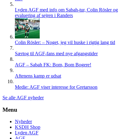
Lyden AGF med info om Sabah-tur, Colin Rösler og
evaluering af sejren i Randers
Colin Rösler: – Noget, jeg vil huske i rigtig lang tid
Særtog til AGF-fans med nye afgangstider
AGF – Sabah FK: Bom, Bom Bogere!
Aftenens kamp er udsat
Medie: AGF viser interesse for Gretarsson
Se alle AGF nyheder
Menu
Nyheder
KSDH Shop
Lyden AGF
AGF