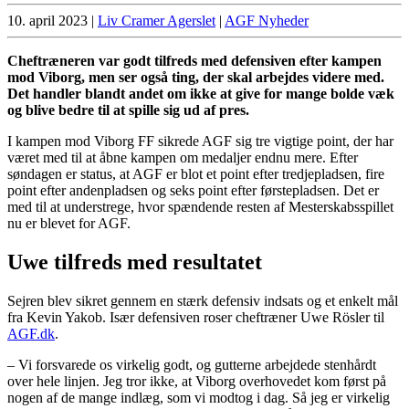
10. april 2023
|
Liv Cramer Agerslet
|
AGF Nyheder
Cheftræneren var godt tilfreds med defensiven efter kampen
mod Viborg, men ser også ting, der skal arbejdes videre med.
Det handler blandt andet om ikke at give for mange bolde væk
og blive bedre til at spille sig ud af pres.
I kampen mod Viborg FF sikrede AGF sig tre vigtige point, der har
været med til at åbne kampen om medaljer endnu mere. Efter
søndagen er status, at AGF er blot et point efter tredjepladsen, fire
point efter andenpladsen og seks point efter førstepladsen. Det er
med til at understrege, hvor spændende resten af Mesterskabsspillet
nu er blevet for AGF.
Uwe tilfreds med resultatet
Sejren blev sikret gennem en stærk defensiv indsats og et enkelt mål
fra Kevin Yakob. Især defensiven roser cheftræner Uwe Rösler til
AGF.dk
.
– Vi forsvarede os virkelig godt, og gutterne arbejdede stenhårdt
over hele linjen. Jeg tror ikke, at Viborg overhovedet kom først på
nogen af de mange indlæg, som vi modtog i dag. Så jeg er virkelig