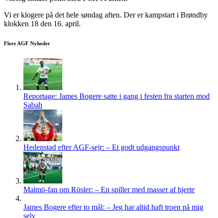
Vi er klogere på det hele søndag aften. Der er kampstart i Brøndby
klokken 18 den 16. april.
Flere AGF Nyheder
Reportage: James Bogere satte i gang i festen fra starten mod
Sabah
Hedenstad efter AGF-sejr: – Et godt udgangspunkt
Malmö-fan om Rösler: – En spiller med masser af hjerte
James Bogere efter to mål: – Jeg har altid haft troen på mig
selv