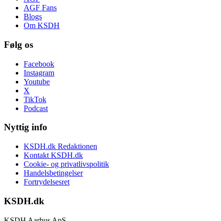
AGF Fans
Blogs
Om KSDH
Følg os
Facebook
Instagram
Youtube
X
TikTok
Podcast
Nyttig info
KSDH.dk Redaktionen
Kontakt KSDH.dk
Cookie- og privatlivspolitik
Handelsbetingelser
Fortrydelsesret
KSDH.dk
KSDH Aarhus ApS