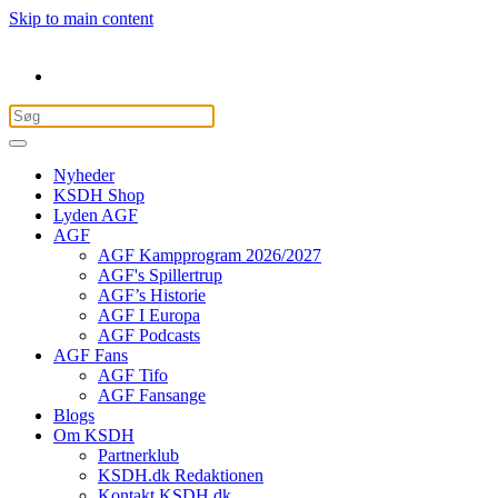
Skip to main content
Nyheder
KSDH Shop
Lyden AGF
AGF
AGF Kampprogram 2026/2027
AGF's Spillertrup
AGF’s Historie
AGF I Europa
AGF Podcasts
AGF Fans
AGF Tifo
AGF Fansange
Blogs
Om KSDH
Partnerklub
KSDH.dk Redaktionen
Kontakt KSDH.dk