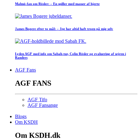
Malmö-fan om Rösler: – En spiller med masser af hjerte
James Bogere efter to mål: – Jeg har altid haft troen på mig selv
Lyden AGF med info om Sabah-tur, Colin Rösler og evaluering af sejren i
Randers
AGF Fans
AGF FANS
AGF Tifo
AGF Fansange
Blogs
Om KSDH
Om KSDH.dk