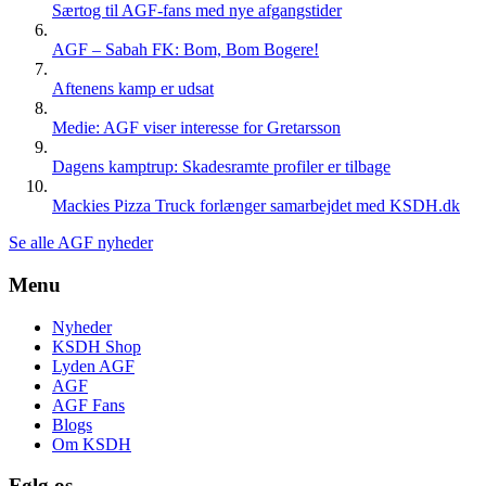
Særtog til AGF-fans med nye afgangstider
AGF – Sabah FK: Bom, Bom Bogere!
Aftenens kamp er udsat
Medie: AGF viser interesse for Gretarsson
Dagens kamptrup: Skadesramte profiler er tilbage
Mackies Pizza Truck forlænger samarbejdet med KSDH.dk
Se alle AGF nyheder
Menu
Nyheder
KSDH Shop
Lyden AGF
AGF
AGF Fans
Blogs
Om KSDH
Følg os