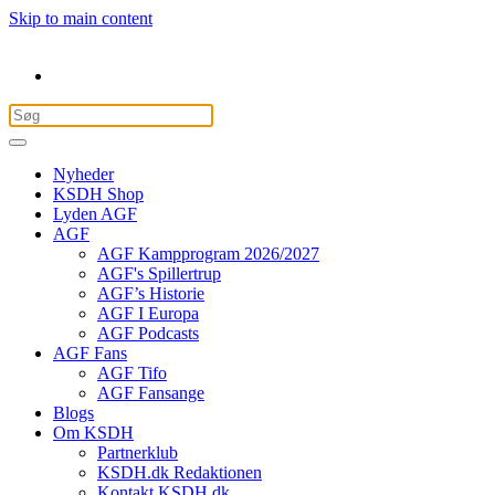
Skip to main content
Nyheder
KSDH Shop
Lyden AGF
AGF
AGF Kampprogram 2026/2027
AGF's Spillertrup
AGF’s Historie
AGF I Europa
AGF Podcasts
AGF Fans
AGF Tifo
AGF Fansange
Blogs
Om KSDH
Partnerklub
KSDH.dk Redaktionen
Kontakt KSDH.dk