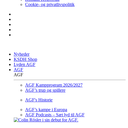
Cookie- og privatlivspolitik
Nyheder
KSDH Shop
Lyden AGF
AGF
AGF
AGF Kampprogram 2026/2027
AGF’s trup og spillere
AGF's Historie
AGF’s kampe i Europa
AGF Podcasts – Sæt lyd til AGF