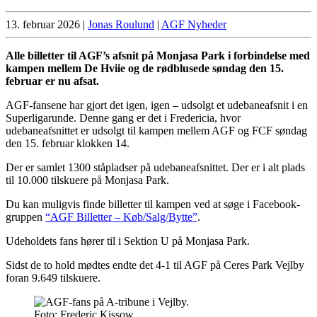
13. februar 2026
|
Jonas Roulund
|
AGF Nyheder
Alle billetter til AGF’s afsnit på Monjasa Park i forbindelse med
kampen mellem De Hviie og de rødblusede søndag den 15.
februar er nu afsat.
AGF-fansene har gjort det igen, igen – udsolgt et udebaneafsnit i en
Superligarunde. Denne gang er det i Fredericia, hvor
udebaneafsnittet er udsolgt til kampen mellem AGF og FCF søndag
den 15. februar klokken 14.
Der er samlet 1300 ståpladser på udebaneafsnittet. Der er i alt plads
til 10.000 tilskuere på Monjasa Park.
Du kan muligvis finde billetter til kampen ved at søge i Facebook-
gruppen
“AGF Billetter – Køb/Salg/Bytte”
.
Udeholdets fans hører til i Sektion U på Monjasa Park.
Sidst de to hold mødtes endte det 4-1 til AGF på Ceres Park Vejlby
foran 9.649 tilskuere.
Foto: Frederic Kissow