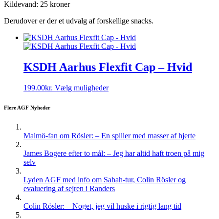
Kildevand: 25 kroner
Derudover er der et udvalg af forskellige snacks.
KSDH Aarhus Flexfit Cap – Hvid
Dette
199.00
kr.
Vælg muligheder
vare
har
Flere AGF Nyheder
flere
varianter.
Mulighederne
Malmö-fan om Rösler: – En spiller med masser af hjerte
kan
vælges
James Bogere efter to mål: – Jeg har altid haft troen på mig
på
selv
varesiden
Lyden AGF med info om Sabah-tur, Colin Rösler og
evaluering af sejren i Randers
Colin Rösler: – Noget, jeg vil huske i rigtig lang tid