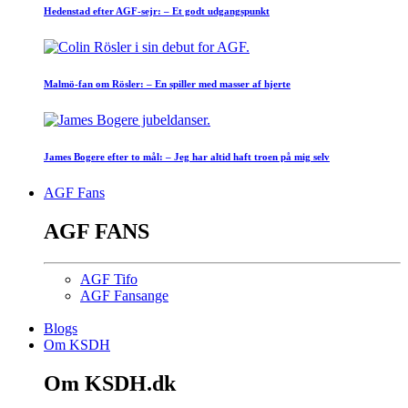
Hedenstad efter AGF-sejr: – Et godt udgangspunkt
Malmö-fan om Rösler: – En spiller med masser af hjerte
James Bogere efter to mål: – Jeg har altid haft troen på mig selv
AGF Fans
AGF FANS
AGF Tifo
AGF Fansange
Blogs
Om KSDH
Om KSDH.dk