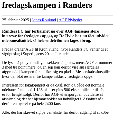
fredagskampen i Randers
25. februar 2025
|
Jonas Roulund
|
AGF Nyheder
Randers FC har forbarmet sig over AGF-fansenes store
interesse for fredagens opgør, og De Hviie har nu fået udvidet
udebaneafsnittet, så hele endetribunen tages i brug.
Fredag drager AGF til Kronjylland, hvor Randers FC venter til et
vigtigt slag i Superligaens 20. spillerunde.
De lyseblå ponyer indtager rækkens 5. plads, mens AGF er nummer
3 med tre point mere, og en sejr kan derfor vise sig særdeles
afgørende i kampen for at sikre sig en plads i Mesterskabsslutspillet,
hvor der blot resterer tre kampe inklusiv fredagens opgør.
Interessen for lokalopgøret er da også stor, og både det normale
udebaneafsnit med 1.186 pladser plus 500 ekstra billetter til afsnittet
er for længst solgt. Derfor har AGF efterspurgt en udvidelse af
afsnittet, og det har hjemmeholdet nu indvilliget i. Afsnittet når
derfor en størrelse på hele 2400 fans.
Alle, der har skrevet sig på venteliste, får derfor adgang til at købe