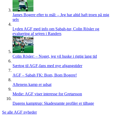
James Bogere efter to mål: – Jeg har altid haft troen på mig
selv
Lyden AGF med info om Sabah-tur, Colin Rösler og
evaluering af sejren i Randers
Colin Rösler: – Noget, jeg vil huske i rigtig lang tid
Særtog til AGF-fans med nye afgangstider
AGF – Sabah FK: Bom, Bom Bogere!
Aftenens kamp er udsat
Medie: AGF viser interesse for Gretarsson
Dagens kamptrup: Skadesramte profiler er tilbage
Se alle AGF nyheder