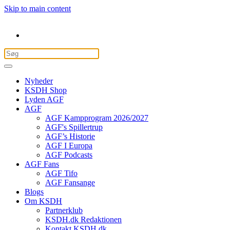
Skip to main content
Nyheder
KSDH Shop
Lyden AGF
AGF
AGF Kampprogram 2026/2027
AGF's Spillertrup
AGF’s Historie
AGF I Europa
AGF Podcasts
AGF Fans
AGF Tifo
AGF Fansange
Blogs
Om KSDH
Partnerklub
KSDH.dk Redaktionen
Kontakt KSDH.dk