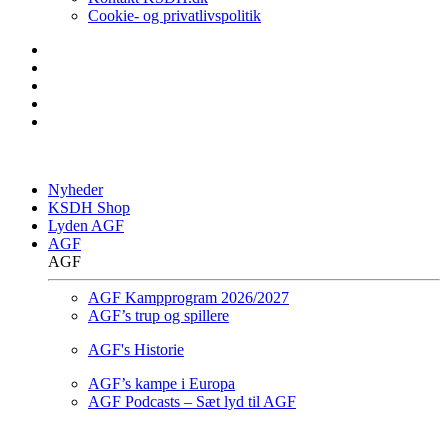
Cookie- og privatlivspolitik
Nyheder
KSDH Shop
Lyden AGF
AGF
AGF
AGF Kampprogram 2026/2027
AGF’s trup og spillere
AGF's Historie
AGF’s kampe i Europa
AGF Podcasts – Sæt lyd til AGF