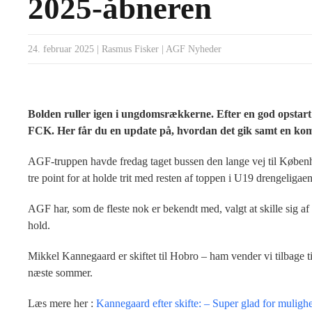
2025-åbneren
24. februar 2025
|
Rasmus Fisker
|
AGF Nyheder
Bolden ruller igen i ungdomsrækkerne. Efter en god opstar
FCK. Her får du en update på, hvordan det gik samt en kom
AGF-truppen havde fredag taget bussen den lange vej til Københ
tre point for at holde trit med resten af toppen i U19 drengeligaen
AGF har, som de fleste nok er bekendt med, valgt at skille sig af 
hold.
Mikkel Kannegaard er skiftet til Hobro – ham vender vi tilbage ti
næste sommer.
Læs mere her :
Kannegaard efter skifte: – Super glad for muligh