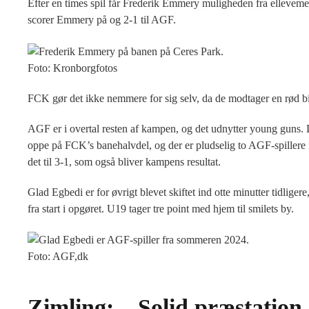
Efter en times spil får Frederik Emmery muligheden fra ellevemete
scorer Emmery på og 2-1 til AGF.
Foto: Kronborgfotos
FCK gør det ikke nemmere for sig selv, da de modtager en rød bill
AGF er i overtal resten af kampen, og det udnytter young guns. 
oppe på FCK’s banehalvdel, og der er pludselig to AGF-spillere i
det til 3-1, som også bliver kampens resultat.
Glad Egbedi er for øvrigt blevet skiftet ind otte minutter tidlige
fra start i opgøret. U19 tager tre point med hjem til smilets by.
Foto: AGF,dk
Zimling: – Solid præstation 