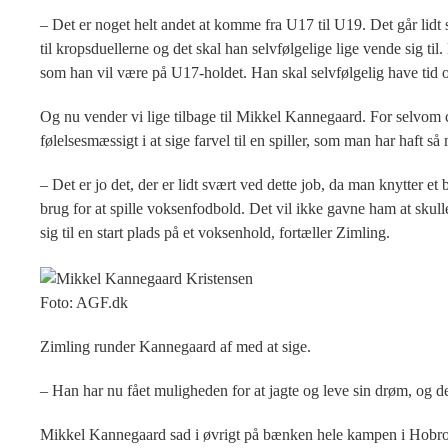
– Det er noget helt andet at komme fra U17 til U19. Det går lidt
til kropsduellerne og det skal han selvfølgelige lige vende sig til
som han vil være på U17-holdet. Han skal selvfølgelig have tid o
Og nu vender vi lige tilbage til Mikkel Kannegaard. For selvom c
følelsesmæssigt i at sige farvel til en spiller, som man har haft s
– Det er jo det, der er lidt svært ved dette job, da man knytter et
brug for at spille voksenfodbold. Det vil ikke gavne ham at sk
sig til en start plads på et voksenhold, fortæller Zimling.
Foto: AGF.dk
Zimling runder Kannegaard af med at sige.
– Han har nu fået muligheden for at jagte og leve sin drøm, og d
Mikkel Kannegaard sad i øvrigt på bænken hele kampen i Hobros