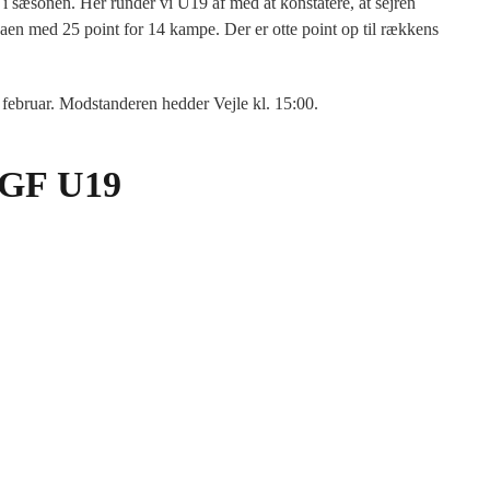
 sæsonen. Her runder vi U19 af med at konstatere, at sejren
en med 25 point for 14 kampe. Der er otte point op til rækkens
ebruar. Modstanderen hedder Vejle kl. 15:00.
AGF U19