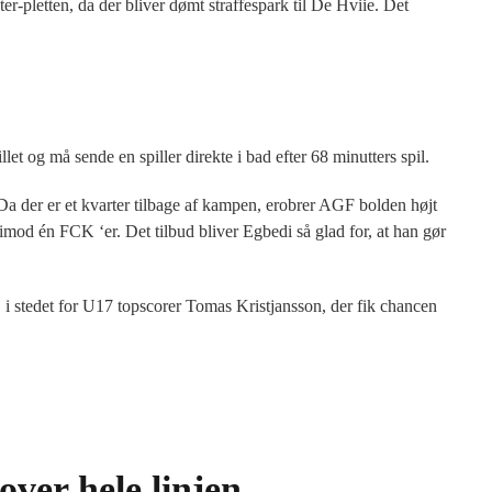
r-pletten, da der bliver dømt straffespark til De Hviie. Det
et og må sende en spiller direkte i bad efter 68 minutters spil.
Da der er et kvarter tilbage af kampen, erobrer AGF bolden højt
mod én FCK ‘er. Det tilbud bliver Egbedi så glad for, at han gør
re, i stedet for U17 topscorer Tomas Kristjansson, der fik chancen
over hele linjen