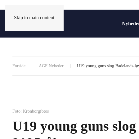
Skip to main content
Nyhede
Forside
AGF Nyheder
U19 young guns slog Badelands-lø
Foto: Kronborgfotos
U19 young guns slog 