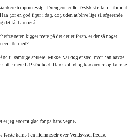
 stærkere tempomæssigt. Drengene er lidt fysisk stærkere i forhold
. Han gør en god figur i dag, dog uden at blive lige så afgørende
g det får han også.
heftræneren kigger mere på det der er foran, er der så noget
å meget tid med?
 bånd til samtlige spillere. Mikkel var dog et sted, hvor han havde
ulle spille mere U19-fodbold. Han skal ud og konkurrere og kæmpe
et er jeg enormt glad for på hans vegne.
 første kamp i en hjemmesejr over Vendsyssel fredag.