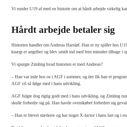
Vi runder U19 af med en historie om at hårdt arbejde virkelig kan
Hårdt arbejde betaler sig
Historien handler om Andreas Harsløf. Han er ny spiller hos U
knægt er angriber og blev smidt ind med fem minutter tilbage i
Vi spurgte Zimling hvad historien er med Andreas?
– Han var inde hos os i AGF i sommer, og der fik han et program
AGF vil så følge med i hans udvikling.
AGF fulgte dog rigtig godt med i hans udvikling, og Zimling rund
skulle forbedre sig på. Han havde ovenikøbet forbedret sig gevald
– Han er blevet stærkere og har noget X-factor i hans fart og i e