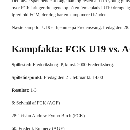
Det bliver spændende at følge ham og resten af U19 young guns i
over FCK bringer drengene op på en femteplads i U19 drengeliga
førerhold FCM, der dog har en kamp mere i hånden.
Næste kamp for U19 er hjemme på Fredensvang, fredag den 28. f
Kampfakta: FCK U19 vs. 
Spillested:
Frederiksberg IP, kunst. 2000 Frederiksberg.
Spilletidspunkt:
Fredag den 21. februar kl. 14:00
Resultat:
1-3
6: Selvmål af FCK (AGF)
28: Tristan Andrew Fynbo Birch (FCK)
60: Frederik Emmery (AGF)