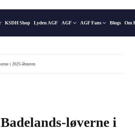
r
KSDH Shop
Lyden AGF
AGF
AGF Fans
Blogs
Om 
verne i 2025-åbneren
Badelands-løverne i