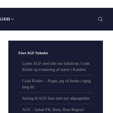
KSDH
Flere AGF Nyheder
Lyden AGF med info om Sabah-tur, Colin
Rösler og evaluering af sejren i Randers
Colin Rösler: – Noget, jeg vil huske i rigtig
lang tid
Særtog til AGF-fans med nye afgangstider
AGF – Sabah FK: Bom, Bom Bogere!