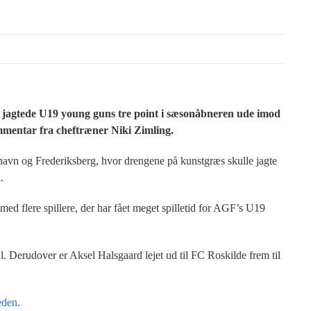
t jagtede U19 young guns tre point i sæsonåbneren ude imod
mentar fra cheftræner Niki Zimling.
avn og Frederiksberg, hvor drengene på kunstgræs skulle jagte
.
med flere spillere, der har fået meget spilletid for AGF’s U19
l. Derudover er Aksel Halsgaard lejet ud til FC Roskilde frem til
eden.