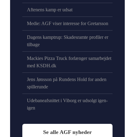
Aftenens kamp er udsat
Medie: AGF viser interesse for Gretarsson
Dagens kamptrup: Skadesramte profiler er
tilbage
Mackies Pizza Truck forlænger samarbejdet
med KSDH.dk
Jens Jønsson på Rundens Hold for anden
spillerunde
Udebaneafsnittet i Viborg er udsolgt igen-
igen
Se alle AGF nyheder