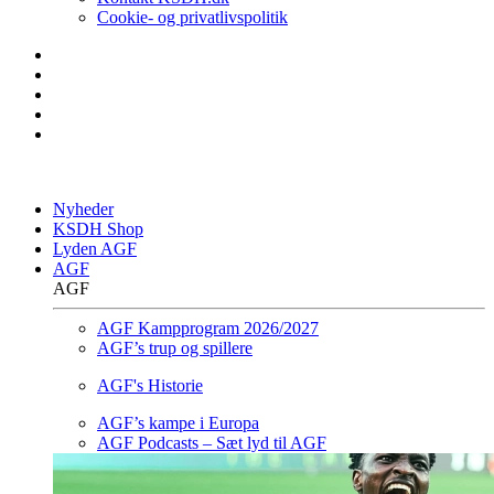
Cookie- og privatlivspolitik
Nyheder
KSDH Shop
Lyden AGF
AGF
AGF
AGF Kampprogram 2026/2027
AGF’s trup og spillere
AGF's Historie
AGF’s kampe i Europa
AGF Podcasts – Sæt lyd til AGF