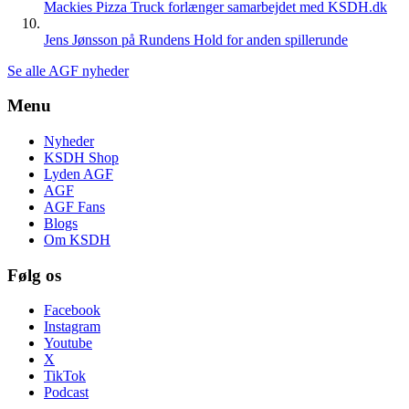
Mackies Pizza Truck forlænger samarbejdet med KSDH.dk
Jens Jønsson på Rundens Hold for anden spillerunde
Se alle AGF nyheder
Menu
Nyheder
KSDH Shop
Lyden AGF
AGF
AGF Fans
Blogs
Om KSDH
Følg os
Facebook
Instagram
Youtube
X
TikTok
Podcast