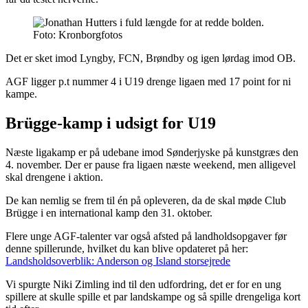
Foto: Kronborgfotos
Det er sket imod Lyngby, FCN, Brøndby og igen lørdag imod OB.
AGF ligger p.t nummer 4 i U19 drenge ligaen med 17 point for ni
kampe.
Brügge-kamp i udsigt for U19
Næste ligakamp er på udebane imod Sønderjyske på kunstgræs den
4. november. Der er pause fra ligaen næste weekend, men alligevel
skal drengene i aktion.
De kan nemlig se frem til én på opleveren, da de skal møde Club
Brügge i en international kamp den 31. oktober.
Flere unge AGF-talenter var også afsted på landholdsopgaver før
denne spillerunde, hvilket du kan blive opdateret på her:
Landsholdsoverblik: Anderson og Island storsejrede
Vi spurgte Niki Zimling ind til den udfordring, det er for en ung
spillere at skulle spille et par landskampe og så spille drengeliga kort