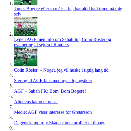
James Bogere efter to mål: – Jeg har altid haft troen på mig
selv
Lyden AGF med info om Sabah-tur, Colin Rösler og
evaluering af sejren i Randers
Colin Rösler: – Noget, jeg vil huske i rigtig lang tid
Særtog til AGF-fans med nye afgangstider
AGF – Sabah FK: Bom, Bom Bogere!
Aftenens kamp er udsat
Medie: AGF viser interesse for Gretarsson
Dagens kamptrup: Skadesramte profiler er tilbage