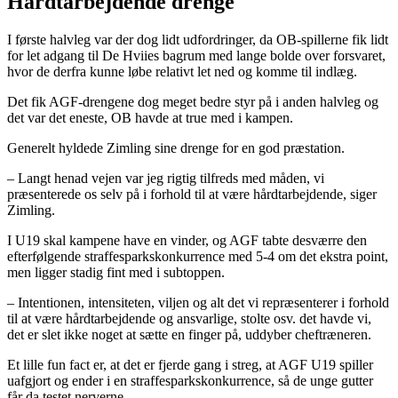
Hårdtarbejdende drenge
I første halvleg var der dog lidt udfordringer, da OB-spillerne fik lidt
for let adgang til De Hviies bagrum med lange bolde over forsvaret,
hvor de derfra kunne løbe relativt let ned og komme til indlæg.
Det fik AGF-drengene dog meget bedre styr på i anden halvleg og
det var det eneste, OB havde at true med i kampen.
Generelt hyldede Zimling sine drenge for en god præstation.
– Langt henad vejen var jeg rigtig tilfreds med måden, vi
præsenterede os selv på i forhold til at være hårdtarbejdende, siger
Zimling.
I U19 skal kampene have en vinder, og AGF tabte desværre den
efterfølgende straffesparkskonkurrence med 5-4 om det ekstra point,
men ligger stadig fint med i subtoppen.
– Intentionen, intensiteten, viljen og alt det vi repræsenterer i forhold
til at være hårdtarbejdende og ansvarlige, stolte osv. det havde vi,
det er slet ikke noget at sætte en finger på, uddyber cheftræneren.
Et lille fun fact er, at det er fjerde gang i streg, at AGF U19 spiller
uafgjort og ender i en straffesparkskonkurrence, så de unge gutter
får da testet nerverne.