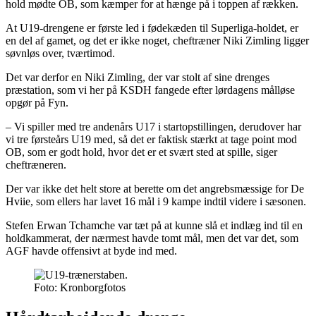
hold mødte OB, som kæmper for at hænge på i toppen af rækken.
At U19-drengene er første led i fødekæden til Superliga-holdet, er
en del af gamet, og det er ikke noget, cheftræner Niki Zimling ligger
søvnløs over, tværtimod.
Det var derfor en Niki Zimling, der var stolt af sine drenges
præstation, som vi her på KSDH fangede efter lørdagens målløse
opgør på Fyn.
– Vi spiller med tre andenårs U17 i startopstillingen, derudover har
vi tre førsteårs U19 med, så det er faktisk stærkt at tage point mod
OB, som er godt hold, hvor det er et svært sted at spille, siger
cheftræneren.
Der var ikke det helt store at berette om det angrebsmæssige for De
Hviie, som ellers har lavet 16 mål i 9 kampe indtil videre i sæsonen.
Stefen Erwan Tchamche var tæt på at kunne slå et indlæg ind til en
holdkammerat, der nærmest havde tomt mål, men det var det, som
AGF havde offensivt at byde ind med.
Foto: Kronborgfotos