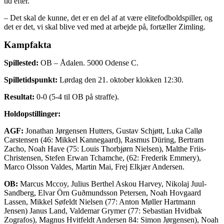
tid efter.
– Det skal de kunne, det er en del af at være elitefodboldspiller, og
det er det, vi skal blive ved med at arbejde på, fortæller Zimling.
Kampfakta
Spillested:
OB – Ådalen. 5000 Odense C.
Spilletidspunkt:
Lørdag den 21. oktober klokken 12:30.
Resultat:
0-0 (5-4 til OB på straffe).
Holdopstillinger:
AGF:
Jonathan Jørgensen Hutters, Gustav Schjøtt, Luka Callø
Carstensen (46: Mikkel Kannegaard), Rasmus Düring, Bertram
Zacho, Noah Have (75: Louis Thorbjørn Nielsen), Malthe Friis-
Christensen, Stefen Erwan Tchamche, (62: Frederik Emmery),
Marco Olsson Valdes, Martin Mai, Frej Elkjær Andersen.
OB:
Marcus Mccoy, Julius Berthel Askou Harvey, Nikolaj Juul-
Sandberg, Elvar Örn Guðmundsson Petersen, Noah Hovgaard
Lassen, Mikkel Søfeldt Nielsen (77: Anton Møller Hartmann
Jensen) Janus Land, Valdemar Grymer (77: Sebastian Hvidbak
Zografos), Magnus Hvitfeldt Andersen 84: Simon Jørgensen), Noah