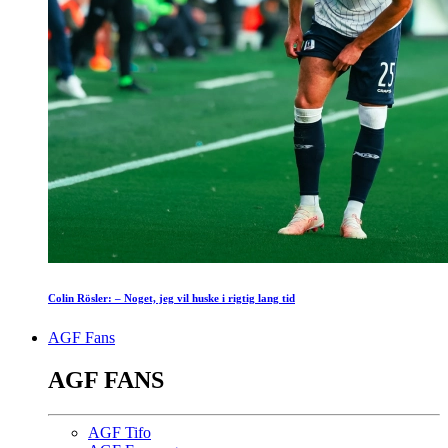
Colin Rösler: – Noget, jeg vil huske i rigtig lang tid
AGF Fans
AGF FANS
AGF Tifo