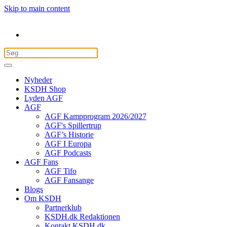
Skip to main content
Nyheder
KSDH Shop
Lyden AGF
AGF
AGF Kampprogram 2026/2027
AGF's Spillertrup
AGF’s Historie
AGF I Europa
AGF Podcasts
AGF Fans
AGF Tifo
AGF Fansange
Blogs
Om KSDH
Partnerklub
KSDH.dk Redaktionen
Kontakt KSDH.dk