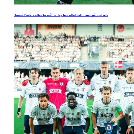
James Bogere efter to mål: – Jeg har altid haft troen på mig selv