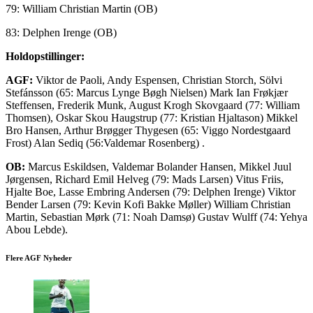
79: William Christian Martin (OB)
83: Delphen Irenge (OB)
Holdopstillinger:
AGF:
Viktor de Paoli, Andy Espensen, Christian Storch, Sölvi
Stefánsson (65: Marcus Lynge Bøgh Nielsen) Mark Ian Frøkjær
Steffensen, Frederik Munk, August Krogh Skovgaard (77: William
Thomsen), Oskar Skou Haugstrup (77: Kristian Hjaltason) Mikkel
Bro Hansen, Arthur Brøgger Thygesen (65: Viggo Nordestgaard
Frost) Alan Sediq (56:Valdemar Rosenberg) .
OB:
Marcus Eskildsen, Valdemar Bolander Hansen, Mikkel Juul
Jørgensen, Richard Emil Helveg (79: Mads Larsen) Vitus Friis,
Hjalte Boe, Lasse Embring Andersen (79: Delphen Irenge) Viktor
Bender Larsen (79: Kevin Kofi Bakke Møller) William Christian
Martin, Sebastian Mørk (71: Noah Damsø) Gustav Wulff (74: Yehya
Abou Lebde).
Flere AGF Nyheder