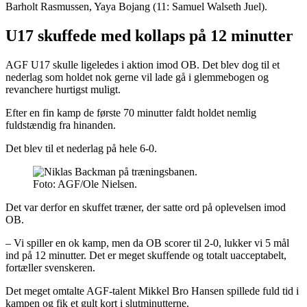
Barholt Rasmussen, Yaya Bojang (11: Samuel Walseth Juel).
U17 skuffede med kollaps på 12 minutter
AGF U17 skulle ligeledes i aktion imod OB. Det blev dog til et
nederlag som holdet nok gerne vil lade gå i glemmebogen og
revanchere hurtigst muligt.
Efter en fin kamp de første 70 minutter faldt holdet nemlig
fuldstændig fra hinanden.
Det blev til et nederlag på hele 6-0.
Foto: AGF/Ole Nielsen.
Det var derfor en skuffet træner, der satte ord på oplevelsen imod
OB.
– Vi spiller en ok kamp, men da OB scorer til 2-0, lukker vi 5 mål
ind på 12 minutter. Det er meget skuffende og totalt uacceptabelt,
fortæller svenskeren.
Det meget omtalte AGF-talent Mikkel Bro Hansen spillede fuld tid i
kampen og fik et gult kort i slutminutterne.