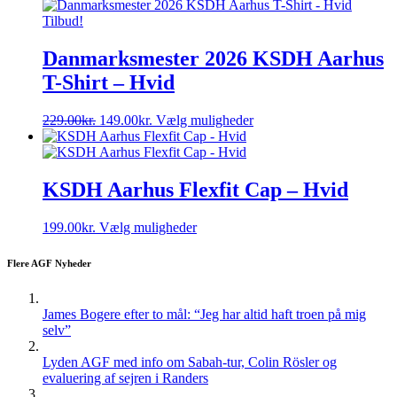
pris
pris
har
var:
er:
flere
Tilbud!
229.00kr..
149.00kr..
varianter.
Mulighederne
Danmarksmester 2026 KSDH Aarhus
kan
T-Shirt – Hvid
vælges
på
varesiden
Den
Den
Dette
229.00
kr.
149.00
kr.
Vælg muligheder
oprindelige
aktuelle
vare
pris
pris
har
var:
er:
flere
229.00kr..
149.00kr..
varianter.
KSDH Aarhus Flexfit Cap – Hvid
Mulighederne
kan
Dette
199.00
kr.
Vælg muligheder
vælges
vare
på
har
varesiden
Flere AGF Nyheder
flere
varianter.
Mulighederne
James Bogere efter to mål: “Jeg har altid haft troen på mig
kan
selv”
vælges
på
Lyden AGF med info om Sabah-tur, Colin Rösler og
varesiden
evaluering af sejren i Randers