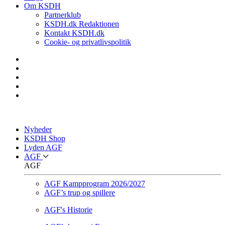
Om KSDH
Partnerklub
KSDH.dk Redaktionen
Kontakt KSDH.dk
Cookie- og privatlivspolitik
Nyheder
KSDH Shop
Lyden AGF
AGF
AGF
AGF Kampprogram 2026/2027
AGF’s trup og spillere
AGF's Historie