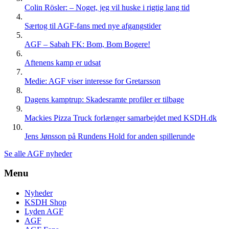
Colin Rösler: – Noget, jeg vil huske i rigtig lang tid
Særtog til AGF-fans med nye afgangstider
AGF – Sabah FK: Bom, Bom Bogere!
Aftenens kamp er udsat
Medie: AGF viser interesse for Gretarsson
Dagens kamptrup: Skadesramte profiler er tilbage
Mackies Pizza Truck forlænger samarbejdet med KSDH.dk
Jens Jønsson på Rundens Hold for anden spillerunde
Se alle AGF nyheder
Menu
Nyheder
KSDH Shop
Lyden AGF
AGF