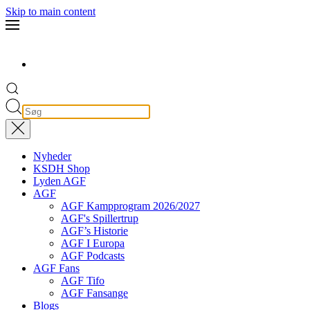
Skip to main content
Nyheder
KSDH Shop
Lyden AGF
AGF
AGF Kampprogram 2026/2027
AGF's Spillertrup
AGF’s Historie
AGF I Europa
AGF Podcasts
AGF Fans
AGF Tifo
AGF Fansange
Blogs