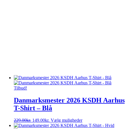
Tilbud!
Danmarksmester 2026 KSDH Aarhus
T-Shirt – Blå
Den
Den
Dette
229.00
kr.
149.00
kr.
Vælg muligheder
oprindelige
aktuelle
vare