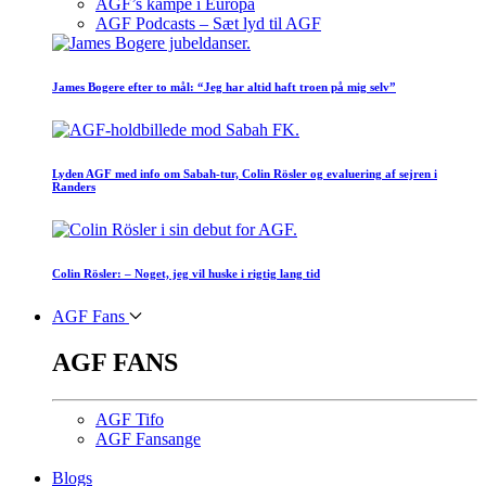
AGF’s kampe i Europa
AGF Podcasts – Sæt lyd til AGF
James Bogere efter to mål: “Jeg har altid haft troen på mig selv”
Lyden AGF med info om Sabah-tur, Colin Rösler og evaluering af sejren i
Randers
Colin Rösler: – Noget, jeg vil huske i rigtig lang tid
AGF Fans
AGF FANS
AGF Tifo
AGF Fansange
Blogs