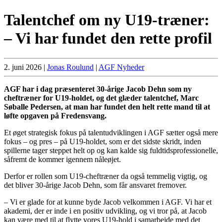
Talentchef om ny U19-træner:
– Vi har fundet den rette profil
2. juni 2026
|
Jonas Roulund
|
AGF Nyheder
AGF har i dag præsenteret 30-årige Jacob Dehn som ny
cheftræner for U19-holdet, og det glæder talentchef, Marc
Søballe Pedersen, at man har fundet den helt rette mand til at
løfte opgaven på Fredensvang.
Et øget strategisk fokus på talentudviklingen i AGF sætter også mere
fokus – og pres – på U19-holdet, som er det sidste skridt, inden
spillerne tager steppet helt op og kan kalde sig fuldtidsprofessionelle,
såfremt de kommer igennem nåleøjet.
Derfor er rollen som U19-cheftræner da også temmelig vigtig, og
det bliver 30-årige Jacob Dehn, som får ansvaret fremover.
– Vi er glade for at kunne byde Jacob velkommen i AGF. Vi har et
akademi, der er inde i en positiv udvikling, og vi tror på, at Jacob
kan være med til at flytte vores U19-hold i samarbejde med det