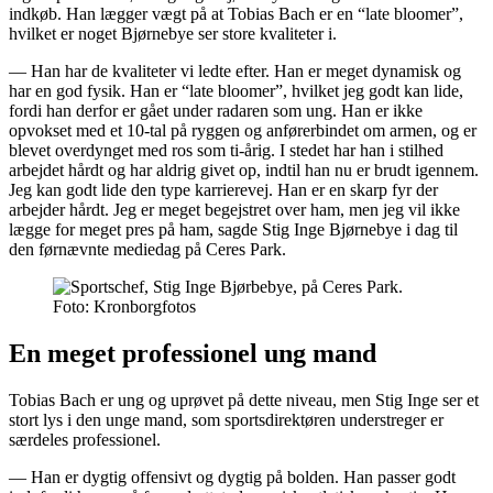
indkøb. Han lægger vægt på at Tobias Bach er en “late bloomer”,
hvilket er noget Bjørnebye ser store kvaliteter i.
— Han har de kvaliteter vi ledte efter. Han er meget dynamisk og
har en god fysik. Han er “late bloomer”, hvilket jeg godt kan lide,
fordi han derfor er gået under radaren som ung. Han er ikke
opvokset med et 10-tal på ryggen og anførerbindet om armen, og er
blevet overdynget med ros som ti-årig. I stedet har han i stilhed
arbejdet hårdt og har aldrig givet op, indtil han nu er brudt igennem.
Jeg kan godt lide den type karrierevej. Han er en skarp fyr der
arbejder hårdt. Jeg er meget begejstret over ham, men jeg vil ikke
lægge for meget pres på ham, sagde Stig Inge Bjørnebye i dag til
den førnævnte mediedag på Ceres Park.
Foto: Kronborgfotos
En meget professionel ung mand
Tobias Bach er ung og uprøvet på dette niveau, men Stig Inge ser et
stort lys i den unge mand, som sportsdirektøren understreger er
særdeles professionel.
— Han er dygtig offensivt og dygtig på bolden. Han passer godt