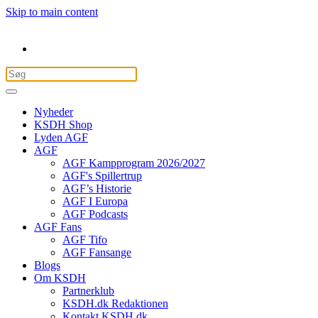
Skip to main content
Nyheder
KSDH Shop
Lyden AGF
AGF
AGF Kampprogram 2026/2027
AGF's Spillertrup
AGF’s Historie
AGF I Europa
AGF Podcasts
AGF Fans
AGF Tifo
AGF Fansange
Blogs
Om KSDH
Partnerklub
KSDH.dk Redaktionen
Kontakt KSDH.dk