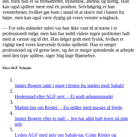
ind, fordi han er så fremadrettet, dynamisk, atletisk og hurtig. Han
kan også spillere mere end én position. Selvfølgelig er han
venstrebenet, hvilket gør ham i stand til at skære ind i banen fra
højre, men kan også være dygtig på vores venstre wingback.
— For seks måneder siden var han ikke vant til at træne i et
professionelt miljø, men han har indtil videre ingen problemer haft
med at vænne sig til det. Han følger godt med fysisk, hvilket er
vigtigt med vores krævende fysiske spillestil. Han er meget
professionel og vil gerne lære, og det er meget spændende at arbejde
med den type spillere, siger Stig Inge Bjørnebye.
Flere AGF Nyheder
James Bogere satte i gang i festen fra starten mod Sabah!
Hedenstad efter AGF-sejr: – Et godt udgangspunkt
Malmö-fan om Rösler: – En spiller med masser af hjerte
James Bogere efter to mål: – Jeg har altid haft troen på mig
selv
Lyden AGF med info om Sabah-tur, Colin Rösler og