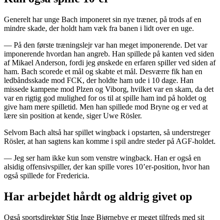
Generelt har unge Bach imponeret sin nye træner, på trods af en
mindre skade, der holdt ham væk fra banen i lidt over en uge.
— På den første træningslejr var han meget imponerende. Det var
imponerende hvordan han angreb. Han spillede på kanten ved siden
af Mikael Anderson, fordi jeg ønskede en erfaren spiller ved siden af
ham. Bach scorede et mål og skabte et mål. Desværre fik han en
ledbåndsskade mod FCK, der holdte ham ude i 10 dage. Han
missede kampene mod Plzen og Viborg, hvilket var en skam, da det
var en rigtig god mulighed for os til at spille ham ind på holdet og
give ham mere spilletid. Men han spillede mod Bryne og er ved at
lære sin position at kende, siger Uwe Rösler.
Selvom Bach altså har spillet wingback i opstarten, så understreger
Rösler, at han sagtens kan komme i spil andre steder på AGF-holdet.
— Jeg ser ham ikke kun som venstre wingback. Han er også en
alsidig offensivspiller, der kan spille vores 10’er-position, hvor han
også spillede for Fredericia.
Har arbejdet hårdt og aldrig givet op
Også sportsdirektør Stig Inge Bjørnebye er meget tilfreds med sit