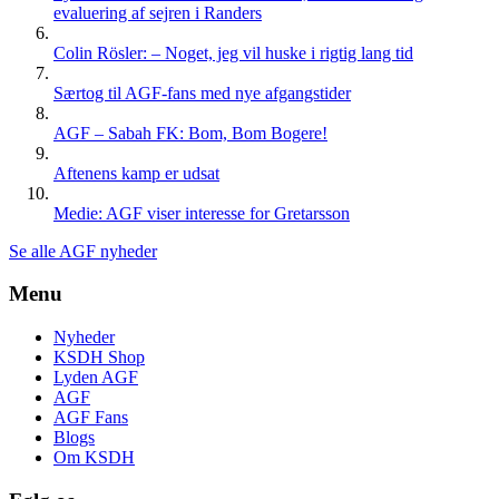
evaluering af sejren i Randers
Colin Rösler: – Noget, jeg vil huske i rigtig lang tid
Særtog til AGF-fans med nye afgangstider
AGF – Sabah FK: Bom, Bom Bogere!
Aftenens kamp er udsat
Medie: AGF viser interesse for Gretarsson
Se alle AGF nyheder
Menu
Nyheder
KSDH Shop
Lyden AGF
AGF
AGF Fans
Blogs
Om KSDH