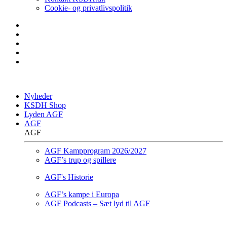
Cookie- og privatlivspolitik
Nyheder
KSDH Shop
Lyden AGF
AGF
AGF
AGF Kampprogram 2026/2027
AGF’s trup og spillere
AGF's Historie
AGF’s kampe i Europa
AGF Podcasts – Sæt lyd til AGF