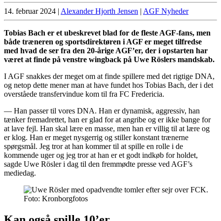
14. februar 2024
|
Alexander Hjorth Jensen
|
AGF Nyheder
Tobias Bach er et ubeskrevet blad for de fleste AGF-fans, men
både træneren og sportsdirektøren i AGF er meget tilfredse
med hvad de ser fra den 20-årige AGF’er, der i opstarten har
været at finde på venstre wingback på Uwe Röslers mandskab.
I AGF snakkes der meget om at finde spillere med det rigtige DNA,
og netop dette mener man at have fundet hos Tobias Bach, der i det
overståede transfervindue kom til fra FC Fredericia.
— Han passer til vores DNA. Han er dynamisk, aggressiv, han
tænker fremadrettet, han er glad for at angribe og er ikke bange for
at lave fejl. Han skal lære en masse, men han er villig til at lære og
er klog. Han er meget nysgerrig og stiller konstant trænerne
spørgsmål. Jeg tror at han kommer til at spille en rolle i de
kommende uger og jeg tror at han er et godt indkøb for holdet,
sagde Uwe Rösler i dag til den fremmødte presse ved AGF’s
mediedag.
Foto: Kronborgfotos
Kan også spille 10’er