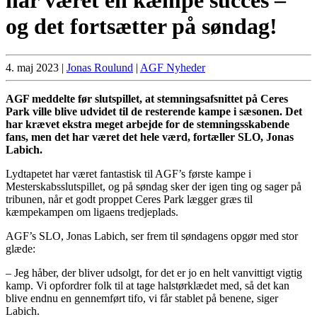
og det fortsætter på søndag!
4. maj 2023
|
Jonas Roulund
|
AGF Nyheder
AGF meddelte før slutspillet, at stemningsafsnittet på Ceres
Park ville blive udvidet til de resterende kampe i sæsonen. Det
har krævet ekstra meget arbejde for de stemningsskabende
fans, men det har været det hele værd, fortæller SLO, Jonas
Labich.
Lydtapetet har været fantastisk til AGF’s første kampe i
Mesterskabsslutspillet, og på søndag sker der igen ting og sager på
tribunen, når et godt proppet Ceres Park lægger græs til
kæmpekampen om ligaens tredjeplads.
AGF’s SLO, Jonas Labich, ser frem til søndagens opgør med stor
glæde:
– Jeg håber, der bliver udsolgt, for det er jo en helt vanvittigt vigtig
kamp. Vi opfordrer folk til at tage halstørklædet med, så det kan
blive endnu en gennemført tifo, vi får stablet på benene, siger
Labich.