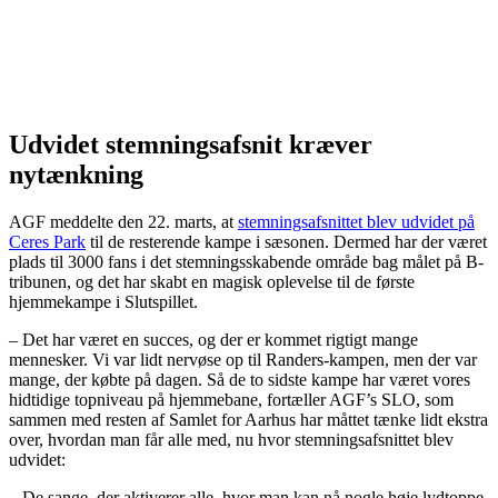
Udvidet stemningsafsnit kræver
nytænkning
AGF meddelte den 22. marts, at
stemningsafsnittet blev udvidet på
Ceres Park
til de resterende kampe i sæsonen. Dermed har der været
plads til 3000 fans i det stemningsskabende område bag målet på B-
tribunen, og det har skabt en magisk oplevelse til de første
hjemmekampe i Slutspillet.
– Det har været en succes, og der er kommet rigtigt mange
mennesker. Vi var lidt nervøse op til Randers-kampen, men der var
mange, der købte på dagen. Så de to sidste kampe har været vores
hidtidige topniveau på hjemmebane, fortæller AGF’s SLO, som
sammen med resten af Samlet for Aarhus har måttet tænke lidt ekstra
over, hvordan man får alle med, nu hvor stemningsafsnittet blev
udvidet:
– De sange, der aktiverer alle, hvor man kan nå nogle høje lydtoppe,