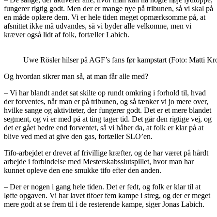
fungerer rigtig godt. Men der er mange nye på tribunen, så vi skal på
en måde oplære dem. Vi er hele tiden meget opmærksomme på, at
afsnittet ikke må udvandes, så vi byder alle velkomne, men vi
kræver også lidt af folk, fortæller Labich.
Uwe Rösler hilser på AGF’s fans før kampstart (Foto: Matti K
Og hvordan sikrer man så, at man får alle med?
– Vi har blandt andet sat skilte op rundt omkring i forhold til, hvad
der forventes, når man er på tribunen, og så tænker vi jo mere over,
hvilke sange og aktiviteter, der fungerer godt. Det er et mere blandet
segment, og vi er med på at ting tager tid. Det går den rigtige vej, og
det er gået bedre end forventet, så vi håber da, at folk er klar på at
blive ved med at give den gas, fortæller SLO’en.
Tifo-arbejdet er drevet af frivillige kræfter, og de har været på hårdt
arbejde i forbindelse med Mesterskabsslutspillet, hvor man har
kunnet opleve den ene smukke tifo efter den anden.
– Der er nogen i gang hele tiden. Det er fedt, og folk er klar til at
løfte opgaven. Vi har lavet tifoer fem kampe i streg, og der er meget
mere godt at se frem til i de resterende kampe, siger Jonas Labich.