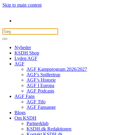
Skip to main content
Nyheder
KSDH Shop
Lyden AGF
AGF
AGF Kampprogram 2026/2027
AGF's Spillertrup
AGF’s Historie
AGF I Europa
AGF Podcasts
AGF Fans
AGF Tifo
AGF Fansange
Blogs
Om KSDH
Partnerklub
KSDH.dk Redaktionen
Kontakt KSDH.dk