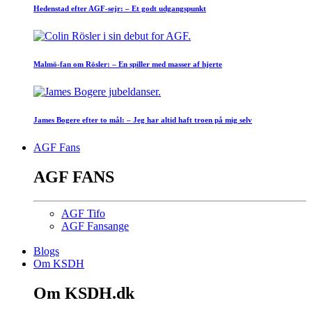
Hedenstad efter AGF-sejr: – Et godt udgangspunkt
Malmö-fan om Rösler: – En spiller med masser af hjerte
James Bogere efter to mål: – Jeg har altid haft troen på mig selv
AGF Fans
AGF FANS
AGF Tifo
AGF Fansange
Blogs
Om KSDH
Om KSDH.dk