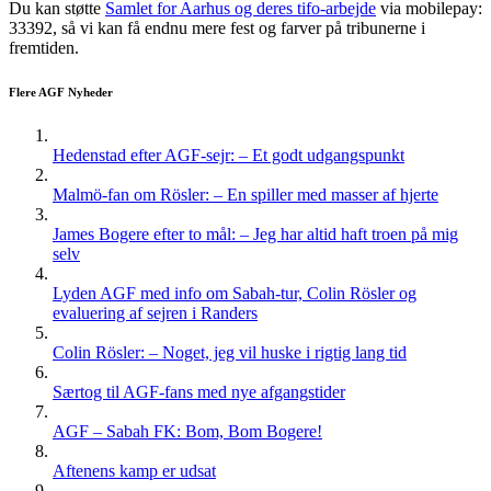
Du kan støtte
Samlet for Aarhus og deres tifo-arbejde
via mobilepay:
33392, så vi kan få endnu mere fest og farver på tribunerne i
fremtiden.
Flere AGF Nyheder
Hedenstad efter AGF-sejr: – Et godt udgangspunkt
Malmö-fan om Rösler: – En spiller med masser af hjerte
James Bogere efter to mål: – Jeg har altid haft troen på mig
selv
Lyden AGF med info om Sabah-tur, Colin Rösler og
evaluering af sejren i Randers
Colin Rösler: – Noget, jeg vil huske i rigtig lang tid
Særtog til AGF-fans med nye afgangstider
AGF – Sabah FK: Bom, Bom Bogere!
Aftenens kamp er udsat