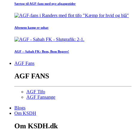
Særtog til AGF-fans med nye afgangstider
Aftenens kamp er udsat
AGF – Sabah FK: Bom, Bom Bogere!
AGF Fans
AGF FANS
AGF Tifo
AGF Fansange
Blogs
Om KSDH
Om KSDH.dk