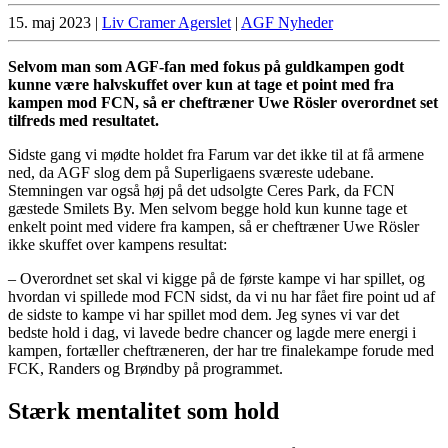
15. maj 2023
|
Liv Cramer Agerslet
|
AGF Nyheder
Selvom man som AGF-fan med fokus på guldkampen godt
kunne være halvskuffet over kun at tage et point med fra
kampen mod FCN, så er cheftræner Uwe Rösler overordnet set
tilfreds med resultatet.
Sidste gang vi mødte holdet fra Farum var det ikke til at få armene
ned, da AGF slog dem på Superligaens sværeste udebane.
Stemningen var også høj på det udsolgte Ceres Park, da FCN
gæstede Smilets By. Men selvom begge hold kun kunne tage et
enkelt point med videre fra kampen, så er cheftræner Uwe Rösler
ikke skuffet over kampens resultat:
– Overordnet set skal vi kigge på de første kampe vi har spillet, og
hvordan vi spillede mod FCN sidst, da vi nu har fået fire point ud af
de sidste to kampe vi har spillet mod dem. Jeg synes vi var det
bedste hold i dag, vi lavede bedre chancer og lagde mere energi i
kampen, fortæller cheftræneren, der har tre finalekampe forude med
FCK, Randers og Brøndby på programmet.
Stærk mentalitet som hold