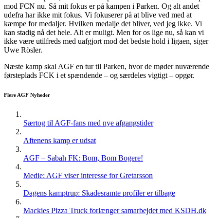
mod FCN nu. Så mit fokus er på kampen i Parken. Og alt andet
udefra har ikke mit fokus. Vi fokuserer på at blive ved med at
kæmpe for medaljer. Hvilken medalje det bliver, ved jeg ikke. Vi
kan stadig nå det hele. Alt er muligt. Men for os lige nu, så kan vi
ikke være utilfreds med uafgjort mod det bedste hold i ligaen, siger
Uwe Rösler.
Næste kamp skal AGF en tur til Parken, hvor de møder nuværende
førsteplads FCK i et spændende – og særdeles vigtigt – opgør.
Flere AGF Nyheder
Særtog til AGF-fans med nye afgangstider
Aftenens kamp er udsat
AGF – Sabah FK: Bom, Bom Bogere!
Medie: AGF viser interesse for Gretarsson
Dagens kamptrup: Skadesramte profiler er tilbage
Mackies Pizza Truck forlænger samarbejdet med KSDH.dk