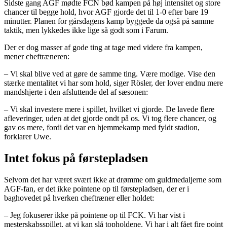
Sidste gang AGF mødte FCN bød kampen på høj intensitet og store
chancer til begge hold, hvor AGF gjorde det til 1-0 efter bare 19
minutter. Planen for gårsdagens kamp byggede da også på samme
taktik, men lykkedes ikke lige så godt som i Farum.
Der er dog masser af gode ting at tage med videre fra kampen,
mener cheftræneren:
– Vi skal blive ved at gøre de samme ting. Være modige. Vise den
stærke mentalitet vi har som hold, siger Rösler, der lover endnu mere
mandshjerte i den afsluttende del af sæsonen:
– Vi skal investere mere i spillet, hvilket vi gjorde. De lavede flere
afleveringer, uden at det gjorde ondt på os. Vi tog flere chancer, og
gav os mere, fordi det var en hjemmekamp med fyldt stadion,
forklarer Uwe.
Intet fokus på førstepladsen
Selvom det har været svært ikke at drømme om guldmedaljerne som
AGF-fan, er det ikke pointene op til førstepladsen, der er i
baghovedet på hverken cheftræner eller holdet:
– Jeg fokuserer ikke på pointene op til FCK. Vi har vist i
mesterskabsspillet, at vi kan slå topholdene. Vi har i alt fået fire point