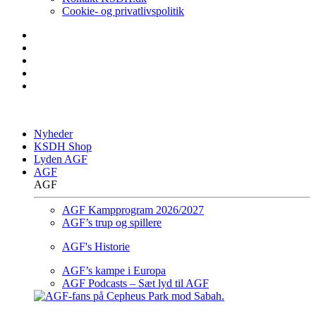
Cookie- og privatlivspolitik
Nyheder
KSDH Shop
Lyden AGF
AGF
AGF
AGF Kampprogram 2026/2027
AGF’s trup og spillere
AGF's Historie
AGF’s kampe i Europa
AGF Podcasts – Sæt lyd til AGF