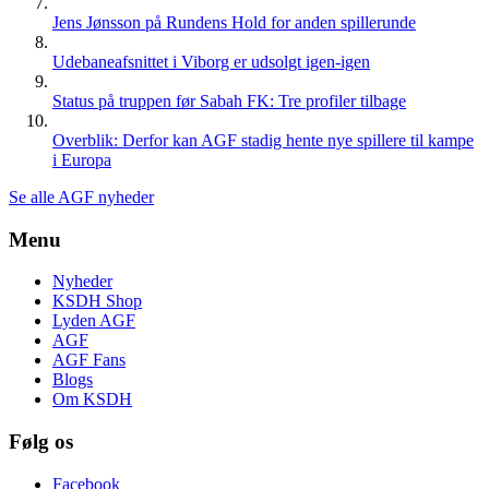
Jens Jønsson på Rundens Hold for anden spillerunde
Udebaneafsnittet i Viborg er udsolgt igen-igen
Status på truppen før Sabah FK: Tre profiler tilbage
Overblik: Derfor kan AGF stadig hente nye spillere til kampe
i Europa
Se alle AGF nyheder
Menu
Nyheder
KSDH Shop
Lyden AGF
AGF
AGF Fans
Blogs
Om KSDH
Følg os
Facebook