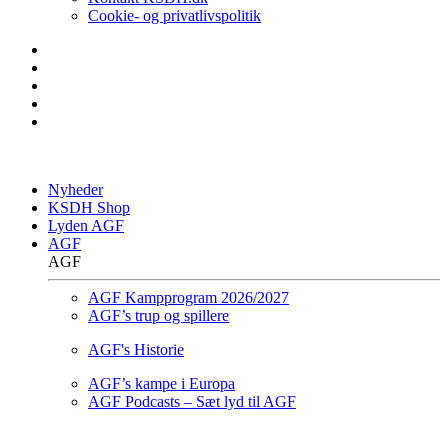
Cookie- og privatlivspolitik
Nyheder
KSDH Shop
Lyden AGF
AGF
AGF
AGF Kampprogram 2026/2027
AGF’s trup og spillere
AGF's Historie
AGF’s kampe i Europa
AGF Podcasts – Sæt lyd til AGF