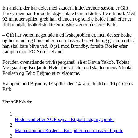
En anden, der har døjet med skader i indeværende sæson, er Gift
Links, men han forlod heldigvis ikke banen før tid. Tværtimod. Med
92 minutter spillet, greb han chancen og sendte bolde i mål efter et
flot fremløb, hvilket skabte euforiske scener på Ceres Park.
– Gift har været meget ude med lyskeproblemer, men det ser bedre
og bedre ud, og han spiller med masser af selvtillid og gå-på-mod, så
han skal bare blive ved. Også mod Brøndby, fortalte Rösler efter
kampen mod FC Nordsjælland.
Foruden ovenstående tvivlsspørgsmål, så er Kevin Yakob, Tobias
Mølgaard og Benjamin Hvidt fortsat ude med skader, mens Nicolai
Poulsen og Felix Beijmo er tvivlsomme.
Kampen mod Brøndby IF spilles den 14. april klokken 16 på Ceres
Park.
Flere AGF Nyheder
Hedenstad efter AGF-sejr: – Et godt udgangspunkt
Malmö-fan om Rösler: – En spiller med masser af hjerte