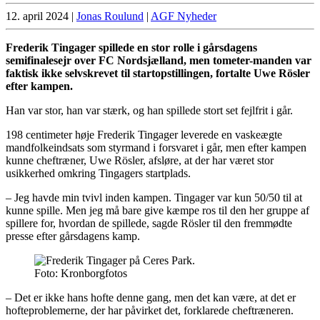
12. april 2024
|
Jonas Roulund
|
AGF Nyheder
Frederik Tingager spillede en stor rolle i gårsdagens
semifinalesejr over FC Nordsjælland, men tometer-manden var
faktisk ikke selvskrevet til startopstillingen, fortalte Uwe Rösler
efter kampen.
Han var stor, han var stærk, og han spillede stort set fejlfrit i går.
198 centimeter høje Frederik Tingager leverede en vaskeægte
mandfolkeindsats som styrmand i forsvaret i går, men efter kampen
kunne cheftræner, Uwe Rösler, afsløre, at der har været stor
usikkerhed omkring Tingagers startplads.
– Jeg havde min tvivl inden kampen. Tingager var kun 50/50 til at
kunne spille. Men jeg må bare give kæmpe ros til den her gruppe af
spillere for, hvordan de spillede, sagde Rösler til den fremmødte
presse efter gårsdagens kamp.
Foto: Kronborgfotos
– Det er ikke hans hofte denne gang, men det kan være, at det er
hofteproblemerne, der har påvirket det, forklarede cheftræneren.