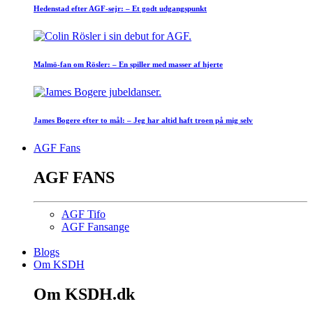
Hedenstad efter AGF-sejr: – Et godt udgangspunkt
Malmö-fan om Rösler: – En spiller med masser af hjerte
James Bogere efter to mål: – Jeg har altid haft troen på mig selv
AGF Fans
AGF FANS
AGF Tifo
AGF Fansange
Blogs
Om KSDH
Om KSDH.dk