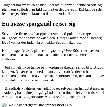
Tingager har været en bastion i det hviie forsvar i denne sæson, og
igen i går spillede han fuld tid. I alt er det blevet til 153 kampe i den
hvide trøje, siden ankomsten til klubben i 2019.
En masse spørgsmål rejser sig
Selvom de fleste nok har øjnene rettet mod pokalturneringen og
mulighede for at hæve pokalen den 9. maj i Parken mod Silkeborg
IF, så venter der inden da en række Superligakampe.
Her indtager AGF 5. pladsen i ligaen, og Uwe Rösler tør næsten
ikke tænke på, hvordan han skal stille hold i den kommende
spillerunde.
– Jeg vil helst ikke tænke på, hvordan bagkæden ser ud til Brøndby-
kampen. Anker er ude med karantæne, Jacob Andersen har
karantæne, men det må vi løse, siger cheftræneren, der samtidig gav
en opdatering på sine midtbanefolk.
– Brandhofs kvaliteter var vigtig i dag, selvom han har døjet med en
skade, og han måtte jo også gå ud efter en time. Det var en risiko, vi
var nødt til at løbe, forklarer AGF’s 55-årige cheftræner.