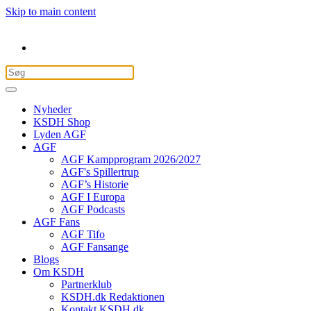
Skip to main content
Nyheder
KSDH Shop
Lyden AGF
AGF
AGF Kampprogram 2026/2027
AGF's Spillertrup
AGF’s Historie
AGF I Europa
AGF Podcasts
AGF Fans
AGF Tifo
AGF Fansange
Blogs
Om KSDH
Partnerklub
KSDH.dk Redaktionen
Kontakt KSDH.dk