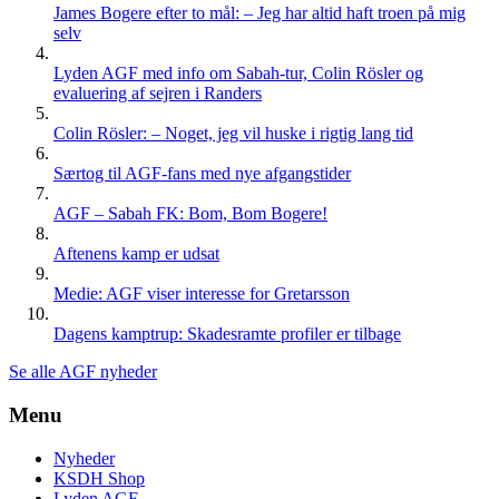
James Bogere efter to mål: – Jeg har altid haft troen på mig
selv
Lyden AGF med info om Sabah-tur, Colin Rösler og
evaluering af sejren i Randers
Colin Rösler: – Noget, jeg vil huske i rigtig lang tid
Særtog til AGF-fans med nye afgangstider
AGF – Sabah FK: Bom, Bom Bogere!
Aftenens kamp er udsat
Medie: AGF viser interesse for Gretarsson
Dagens kamptrup: Skadesramte profiler er tilbage
Se alle AGF nyheder
Menu
Nyheder
KSDH Shop
Lyden AGF