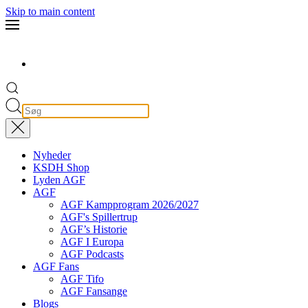
Skip to main content
Nyheder
KSDH Shop
Lyden AGF
AGF
AGF Kampprogram 2026/2027
AGF's Spillertrup
AGF’s Historie
AGF I Europa
AGF Podcasts
AGF Fans
AGF Tifo
AGF Fansange
Blogs