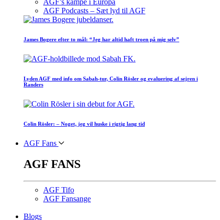
AGF’s kampe i Europa
AGF Podcasts – Sæt lyd til AGF
James Bogere efter to mål: “Jeg har altid haft troen på mig selv”
Lyden AGF med info om Sabah-tur, Colin Rösler og evaluering af sejren i
Randers
Colin Rösler: – Noget, jeg vil huske i rigtig lang tid
AGF Fans
AGF FANS
AGF Tifo
AGF Fansange
Blogs