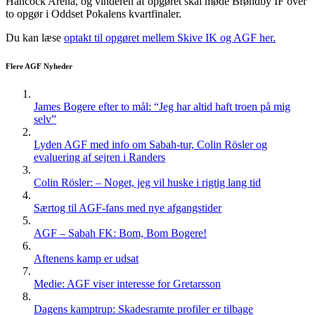
Hancock Arena, og vinderen af opgøret skal møde Brøndby IF over
to opgør i Oddset Pokalens kvartfinaler.
Du kan læse
optakt til opgøret mellem Skive IK og AGF her.
Flere AGF Nyheder
James Bogere efter to mål: “Jeg har altid haft troen på mig
selv”
Lyden AGF med info om Sabah-tur, Colin Rösler og
evaluering af sejren i Randers
Colin Rösler: – Noget, jeg vil huske i rigtig lang tid
Særtog til AGF-fans med nye afgangstider
AGF – Sabah FK: Bom, Bom Bogere!
Aftenens kamp er udsat
Medie: AGF viser interesse for Gretarsson
Dagens kamptrup: Skadesramte profiler er tilbage