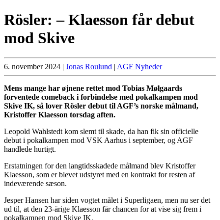
Rösler: – Klaesson får debut
mod Skive
6. november 2024
|
Jonas Roulund
|
AGF Nyheder
Mens mange har øjnene rettet mod Tobias Mølgaards
forventede comeback i forbindelse med pokalkampen mod
Skive IK, så lover Rösler debut til AGF’s norske målmand,
Kristoffer Klaesson torsdag aften.
Leopold Wahlstedt kom slemt til skade, da han fik sin officielle
debut i pokalkampen mod VSK Aarhus i september, og AGF
handlede hurtigt.
Erstatningen for den langtidsskadede målmand blev Kristoffer
Klaesson, som er blevet udstyret med en kontrakt for resten af
indeværende sæson.
Jesper Hansen har siden vogtet målet i Superligaen, men nu ser det
ud til, at den 23-årige Klaesson får chancen for at vise sig frem i
pokalkampen mod Skive IK.