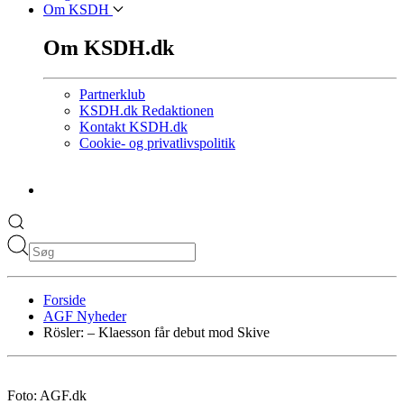
Om KSDH
Om KSDH.dk
Partnerklub
KSDH.dk Redaktionen
Kontakt KSDH.dk
Cookie- og privatlivspolitik
Forside
AGF Nyheder
Rösler: – Klaesson får debut mod Skive
Foto: AGF.dk