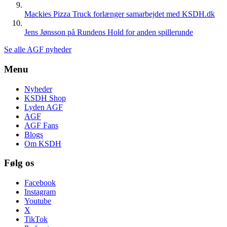
Mackies Pizza Truck forlænger samarbejdet med KSDH.dk
Jens Jønsson på Rundens Hold for anden spillerunde
Se alle AGF nyheder
Menu
Nyheder
KSDH Shop
Lyden AGF
AGF
AGF Fans
Blogs
Om KSDH
Følg os
Facebook
Instagram
Youtube
X
TikTok