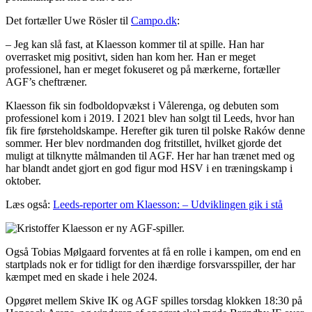
Det fortæller Uwe Rösler til
Campo.dk
:
– Jeg kan slå fast, at Klaesson kommer til at spille. Han har
overrasket mig positivt, siden han kom her. Han er meget
professionel, han er meget fokuseret og på mærkerne, fortæller
AGF’s cheftræner.
Klaesson fik sin fodboldopvækst i Vålerenga, og debuten som
professionel kom i 2019. I 2021 blev han solgt til Leeds, hvor han
fik fire førsteholdskampe. Herefter gik turen til polske Raków denne
sommer. Her blev nordmanden dog fritstillet, hvilket gjorde det
muligt at tilknytte målmanden til AGF. Her har han trænet med og
har blandt andet gjort en god figur mod HSV i en træningskamp i
oktober.
Læs også:
Leeds-reporter om Klaesson: – Udviklingen gik i stå
Også Tobias Mølgaard forventes at få en rolle i kampen, om end en
startplads nok er for tidligt for den ihærdige forsvarsspiller, der har
kæmpet med en skade i hele 2024.
Opgøret mellem Skive IK og AGF spilles torsdag klokken 18:30 på