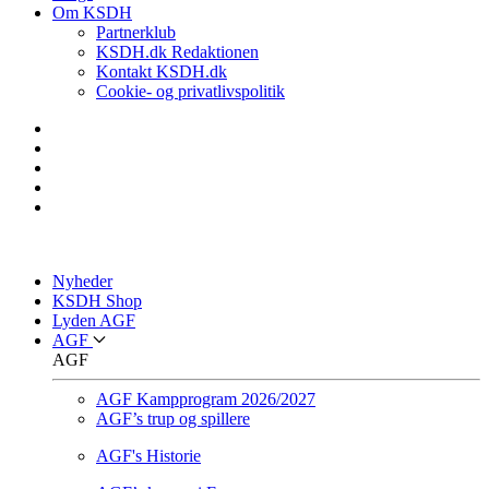
Om KSDH
Partnerklub
KSDH.dk Redaktionen
Kontakt KSDH.dk
Cookie- og privatlivspolitik
Nyheder
KSDH Shop
Lyden AGF
AGF
AGF
AGF Kampprogram 2026/2027
AGF’s trup og spillere
AGF's Historie