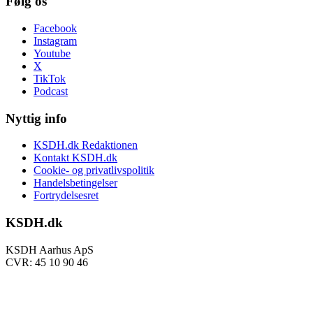
Følg os
Facebook
Instagram
Youtube
X
TikTok
Podcast
Nyttig info
KSDH.dk Redaktionen
Kontakt KSDH.dk
Cookie- og privatlivspolitik
Handelsbetingelser
Fortrydelsesret
KSDH.dk
KSDH Aarhus ApS
CVR: 45 10 90 46