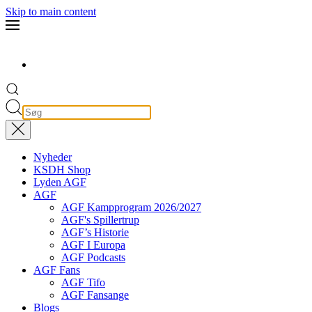
Skip to main content
Nyheder
KSDH Shop
Lyden AGF
AGF
AGF Kampprogram 2026/2027
AGF's Spillertrup
AGF’s Historie
AGF I Europa
AGF Podcasts
AGF Fans
AGF Tifo
AGF Fansange
Blogs