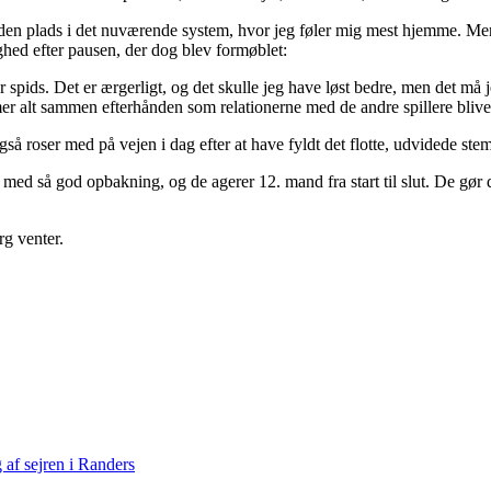
k den plads i det nuværende system, hvor jeg føler mig mest hjemme. Men j
ghed efter pausen, der dog blev formøblet:
t for spids. Det er ærgerligt, og det skulle jeg have løst bedre, men det m
 alt sammen efterhånden som relationerne med de andre spillere bliver 
så roser med på vejen i dag efter at have fyldt det flotte, udvidede stem
 med så god opbakning, og de agerer 12. mand fra start til slut. De gør d
rg venter.
af sejren i Randers