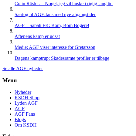
Colin Rösler: – Noget, jeg vil huske i rigtig lang tid
Særtog til AGF-fans med nye afgangstider
AGF – Sabah FK: Bom, Bom Bogere!
Aftenens kamp er udsat
Medie: AGF viser interesse for Gretarsson
Dagens kamptrup: Skadesramte profiler er tilbage
Se alle AGF nyheder
Menu
Nyheder
KSDH Shop
Lyden AGF
AGF
AGF Fans
Blogs
Om KSDH