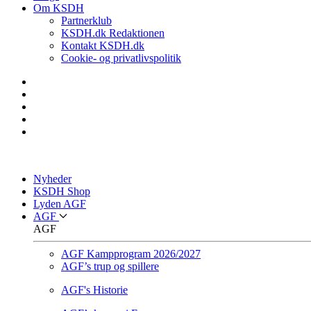
Om KSDH
Partnerklub
KSDH.dk Redaktionen
Kontakt KSDH.dk
Cookie- og privatlivspolitik
Nyheder
KSDH Shop
Lyden AGF
AGF
AGF
AGF Kampprogram 2026/2027
AGF’s trup og spillere
AGF's Historie