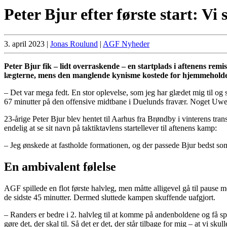
Peter Bjur efter første start: Vi
3. april 2023
|
Jonas Roulund
|
AGF Nyheder
Peter Bjur fik – lidt overraskende – en startplads i aftenens r
lægterne, mens den manglende kynisme kostede for hjemmeholde
– Det var mega fedt. En stor oplevelse, som jeg har glædet mig til og se
67 minutter på den offensive midtbane i Duelunds fravær. Noget Uw
23-årige Peter Bjur blev hentet til Aarhus fra Brøndby i vinterens tran
endelig at se sit navn på taktiktavlens startellever til aftenens kamp:
– Jeg ønskede at fastholde formationen, og der passede Bjur bedst som 
En ambivalent følelse
AGF spillede en flot første halvleg, men måtte alligevel gå til pause 
de sidste 45 minutter. Dermed sluttede kampen skuffende uafgjort.
– Randers er bedre i 2. halvleg til at komme på andenboldene og få sp
gøre det, der skal til. Så det er det, der står tilbage for mig – at vi s