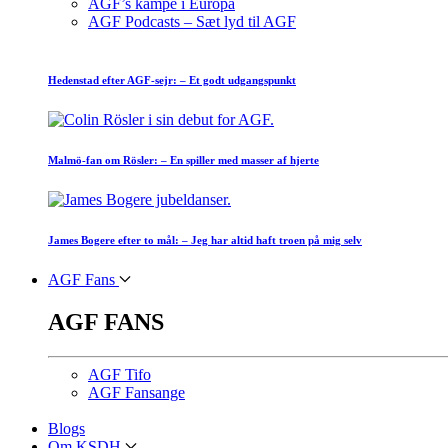
AGF’s kampe i Europa
AGF Podcasts – Sæt lyd til AGF
Hedenstad efter AGF-sejr: – Et godt udgangspunkt
Malmö-fan om Rösler: – En spiller med masser af hjerte
James Bogere efter to mål: – Jeg har altid haft troen på mig selv
AGF Fans
AGF FANS
AGF Tifo
AGF Fansange
Blogs
Om KSDH