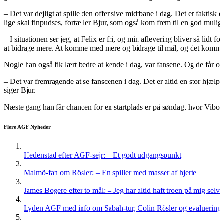
– Det var dejligt at spille den offensive midtbane i dag. Det er faktis
lige skal finpudses, fortæller Bjur, som også kom frem til en god muli
– I situationen ser jeg, at Felix er fri, og min aflevering bliver så lid
at bidrage mere. At komme med mere og bidrage til mål, og det kommer
Nogle han også fik lært bedre at kende i dag, var fansene. Og de får og
– Det var fremragende at se fanscenen i dag. Det er altid en stor hjælp
siger Bjur.
Næste gang han får chancen for en startplads er på søndag, hvor Vibo
Flere AGF Nyheder
Hedenstad efter AGF-sejr: – Et godt udgangspunkt
Malmö-fan om Rösler: – En spiller med masser af hjerte
James Bogere efter to mål: – Jeg har altid haft troen på mig selv
Lyden AGF med info om Sabah-tur, Colin Rösler og evaluering 