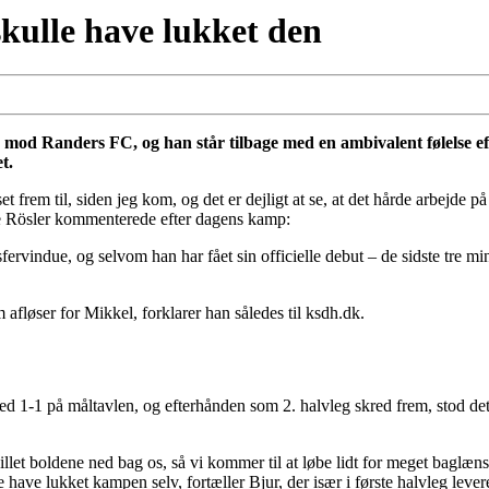
 skulle have lukket den
emis mod Randers FC, og han står tilbage med en ambivalent følels
t.
t frem til, siden jeg kom, og det er dejligt at se, at det hårde arbejde p
e Rösler kommenterede efter dagens kamp:
sfervindue, og selvom han har fået sin officielle debut – de sidste tre m
afløser for Mikkel, forklarer han således til ksdh.dk.
med 1-1 på måltavlen, og efterhånden som 2. halvleg skred frem, stod det 
illet boldene ned bag os, så vi kommer til at løbe lidt for meget baglæ
kulle have lukket kampen selv, fortæller Bjur, der især i første halvleg le