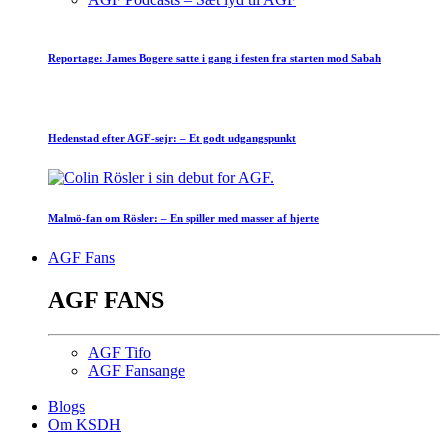
Reportage: James Bogere satte i gang i festen fra starten mod Sabah
Hedenstad efter AGF-sejr: – Et godt udgangspunkt
Malmö-fan om Rösler: – En spiller med masser af hjerte
AGF Fans
AGF FANS
AGF Tifo
AGF Fansange
Blogs
Om KSDH