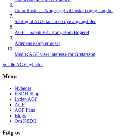
Colin Rösler: – Noget, jeg vil huske i rigtig lang tid
Særtog til AGF-fans med nye afgangstider
AGF – Sabah FK: Bom, Bom Bogere!
Aftenens kamp er udsat
Medie: AGF viser interesse for Gretarsson
Se alle AGF nyheder
Menu
Nyheder
KSDH Shop
Lyden AGF
AGF
AGF Fans
Blogs
Om KSDH
Følg os