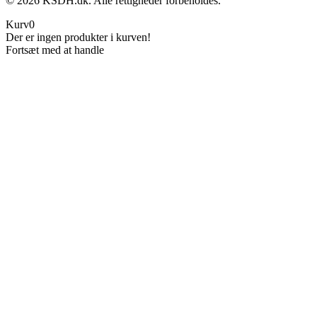
©
2026
KSDH.dk. Alle rettigheder forbeholdes.
Kurv
0
Der er ingen produkter i kurven!
Fortsæt med at handle