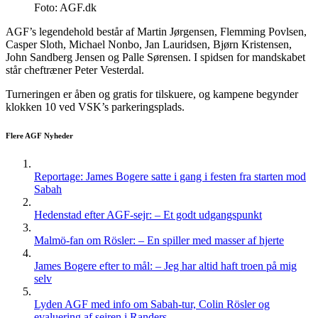
Foto: AGF.dk
AGF’s legendehold består af Martin Jørgensen, Flemming Povlsen,
Casper Sloth, Michael Nonbo, Jan Lauridsen, Bjørn Kristensen,
John Sandberg Jensen og Palle Sørensen. I spidsen for mandskabet
står cheftræner Peter Vesterdal.
Turneringen er åben og gratis for tilskuere, og kampene begynder
klokken 10 ved VSK’s parkeringsplads.
Flere AGF Nyheder
Reportage: James Bogere satte i gang i festen fra starten mod
Sabah
Hedenstad efter AGF-sejr: – Et godt udgangspunkt
Malmö-fan om Rösler: – En spiller med masser af hjerte
James Bogere efter to mål: – Jeg har altid haft troen på mig
selv
Lyden AGF med info om Sabah-tur, Colin Rösler og
evaluering af sejren i Randers