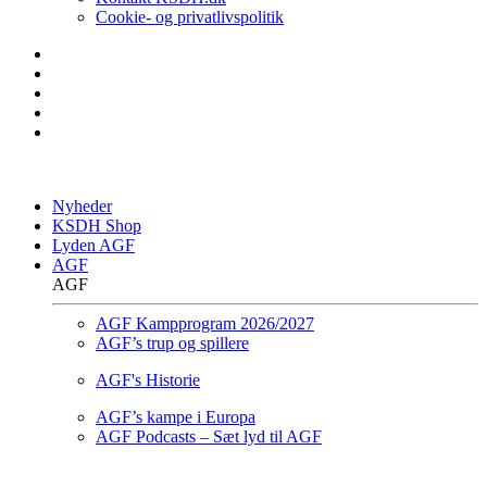
Cookie- og privatlivspolitik
Nyheder
KSDH Shop
Lyden AGF
AGF
AGF
AGF Kampprogram 2026/2027
AGF’s trup og spillere
AGF's Historie
AGF’s kampe i Europa
AGF Podcasts – Sæt lyd til AGF