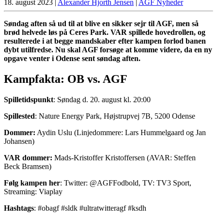
18. august 2023
|
Alexander Hjorth Jensen
|
AGF Nyheder
Søndag aften så ud til at blive en sikker sejr til AGF, men så
brød helvede løs på Ceres Park. VAR spillede hovedrollen, og
resulterede i at begge mandskaber efter kampen forlod banen
dybt utilfredse. Nu skal AGF forsøge at komme videre, da en ny
opgave venter i Odense sent søndag aften.
Kampfakta: OB vs. AGF
Spilletidspunkt
: Søndag d. 20. august kl. 20:00
Spillested
: Nature Energy Park, Højstrupvej 7B, 5200 Odense
Dommer:
Aydin Uslu (Linjedommere: Lars Hummelgaard og Jan
Johansen)
VAR dommer:
Mads-Kristoffer Kristoffersen (AVAR: Steffen
Beck Bramsen)
Følg kampen her
: Twitter: @AGFFodbold, TV: TV3 Sport,
Streaming: Viaplay
Hashtags
: #obagf #sldk #ultratwitteragf #ksdh