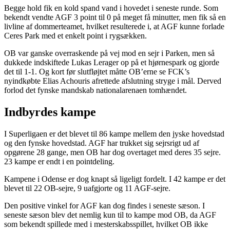
Begge hold fik en kold spand vand i hovedet i seneste runde. Som
bekendt vendte AGF 3 point til 0 på meget få minutter, men fik så en
livline af dommerteamet, hvilket resulterede i, at AGF kunne forlade
Ceres Park med et enkelt point i rygsækken.
OB var ganske overraskende på vej mod en sejr i Parken, men så
dukkede indskiftede Lukas Lerager op på et hjørnespark og gjorde
det til 1-1. Og kort før slutfløjtet måtte OB’erne se FCK’s
nyindkøbte Elias Achouris afrettede afslutning stryge i mål. Derved
forlod det fynske mandskab nationalarenaen tomhændet.
Indbyrdes kampe
I Superligaen er det blevet til 86 kampe mellem den jyske hovedstad
og den fynske hovedstad. AGF har trukket sig sejrsrigt ud af
opgørene 28 gange, men OB har dog overtaget med deres 35 sejre.
23 kampe er endt i en pointdeling.
Kampene i Odense er dog knapt så ligeligt fordelt. I 42 kampe er det
blevet til 22 OB-sejre, 9 uafgjorte og 11 AGF-sejre.
Den positive vinkel for AGF kan dog findes i seneste sæson. I
seneste sæson blev det nemlig kun til to kampe mod OB, da AGF
som bekendt spillede med i mesterskabsspillet, hvilket OB ikke