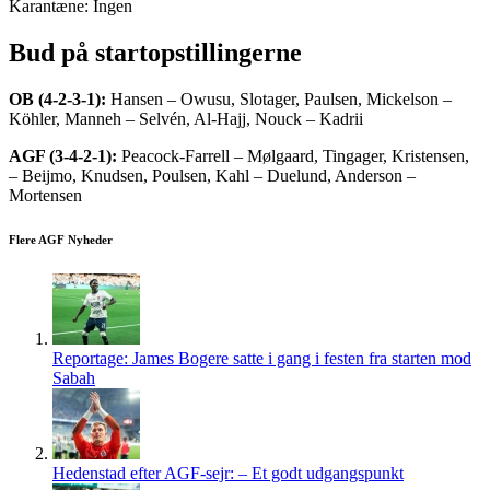
Karantæne: Ingen
Bud på startopstillingerne
OB (4-2-3-1):
Hansen – Owusu, Slotager, Paulsen, Mickelson –
Köhler, Manneh – Selvén, Al-Hajj, Nouck – Kadrii
AGF (3-4-2-1):
Peacock-Farrell – Mølgaard, Tingager, Kristensen,
– Beijmo, Knudsen, Poulsen, Kahl – Duelund, Anderson –
Mortensen
Flere AGF Nyheder
Reportage: James Bogere satte i gang i festen fra starten mod
Sabah
Hedenstad efter AGF-sejr: – Et godt udgangspunkt