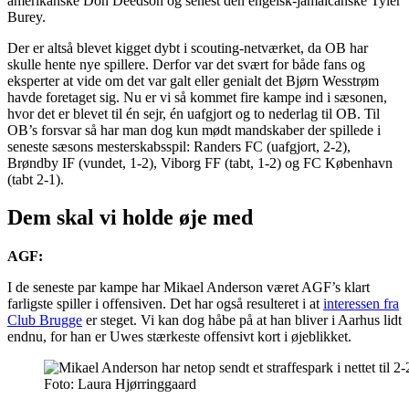
amerikanske Don Deedson og senest den engelsk-jamaicanske Tyler
Burey.
Der er altså blevet kigget dybt i scouting-netværket, da OB har
skulle hente nye spillere. Derfor var det svært for både fans og
eksperter at vide om det var galt eller genialt det Bjørn Wesstrøm
havde foretaget sig. Nu er vi så kommet fire kampe ind i sæsonen,
hvor det er blevet til én sejr, én uafgjort og to nederlag til OB. Til
OB’s forsvar så har man dog kun mødt mandskaber der spillede i
seneste sæsons mesterskabsspil: Randers FC (uafgjort, 2-2),
Brøndby IF (vundet, 1-2), Viborg FF (tabt, 1-2) og FC København
(tabt 2-1).
Dem skal vi holde øje med
AGF:
I de seneste par kampe har Mikael Anderson været AGF’s klart
farligste spiller i offensiven. Det har også resulteret i at
interessen fra
Club Brugge
er steget. Vi kan dog håbe på at han bliver i Aarhus lidt
endnu, for han er Uwes stærkeste offensivt kort i øjeblikket.
Foto: Laura Hjørringgaard