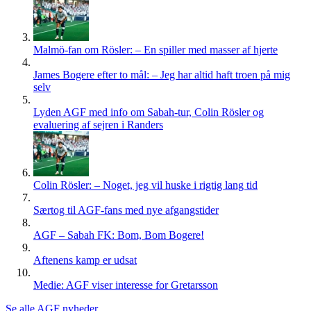
Malmö-fan om Rösler: – En spiller med masser af hjerte
James Bogere efter to mål: – Jeg har altid haft troen på mig
selv
Lyden AGF med info om Sabah-tur, Colin Rösler og
evaluering af sejren i Randers
Colin Rösler: – Noget, jeg vil huske i rigtig lang tid
Særtog til AGF-fans med nye afgangstider
AGF – Sabah FK: Bom, Bom Bogere!
Aftenens kamp er udsat
Medie: AGF viser interesse for Gretarsson
Se alle AGF nyheder