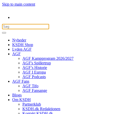
Skip to main content
Nyheder
KSDH Shop
Lyden AGF
AGF
AGF Kampprogram 2026/2027
AGF's Spillertrup
AGF’s Historie
AGF I Europa
AGF Podcasts
AGF Fans
AGF Tifo
AGF Fansange
Blogs
Om KSDH
Partnerklub
KSDH.dk Redaktionen
Kontakt KSDH.dk