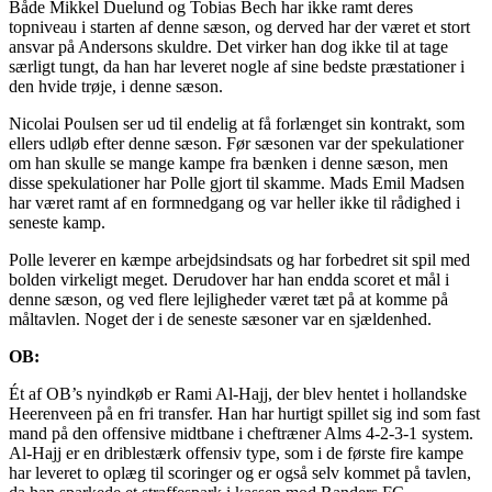
Både Mikkel Duelund og Tobias Bech har ikke ramt deres
topniveau i starten af denne sæson, og derved har der været et stort
ansvar på Andersons skuldre. Det virker han dog ikke til at tage
særligt tungt, da han har leveret nogle af sine bedste præstationer i
den hvide trøje, i denne sæson.
Nicolai Poulsen ser ud til endelig at få forlænget sin kontrakt, som
ellers udløb efter denne sæson. Før sæsonen var der spekulationer
om han skulle se mange kampe fra bænken i denne sæson, men
disse spekulationer har Polle gjort til skamme. Mads Emil Madsen
har været ramt af en formnedgang og var heller ikke til rådighed i
seneste kamp.
Polle leverer en kæmpe arbejdsindsats og har forbedret sit spil med
bolden virkeligt meget. Derudover har han endda scoret et mål i
denne sæson, og ved flere lejligheder været tæt på at komme på
måltavlen. Noget der i de seneste sæsoner var en sjældenhed.
OB:
Ét af OB’s nyindkøb er Rami Al-Hajj, der blev hentet i hollandske
Heerenveen på en fri transfer. Han har hurtigt spillet sig ind som fast
mand på den offensive midtbane i cheftræner Alms 4-2-3-1 system.
Al-Hajj er en driblestærk offensiv type, som i de første fire kampe
har leveret to oplæg til scoringer og er også selv kommet på tavlen,