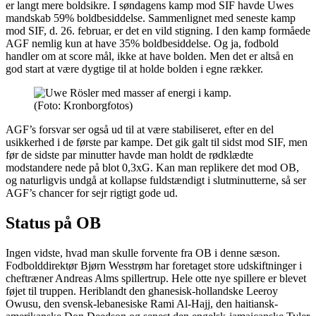
er langt mere boldsikre. I søndagens kamp mod SIF havde Uwes
mandskab 59% boldbesiddelse. Sammenlignet med seneste kamp
mod SIF, d. 26. februar, er det en vild stigning. I den kamp formåede
AGF nemlig kun at have 35% boldbesiddelse. Og ja, fodbold
handler om at score mål, ikke at have bolden. Men det er altså en
god start at være dygtige til at holde bolden i egne rækker.
(Foto: Kronborgfotos)
AGF’s forsvar ser også ud til at være stabiliseret, efter en del
usikkerhed i de første par kampe. Det gik galt til sidst mod SIF, men
før de sidste par minutter havde man holdt de rødklædte
modstandere nede på blot 0,3xG. Kan man replikere det mod OB,
og naturligvis undgå at kollapse fuldstændigt i slutminutterne, så ser
AGF’s chancer for sejr rigtigt gode ud.
Status på OB
Ingen vidste, hvad man skulle forvente fra OB i denne sæson.
Fodbolddirektør Bjørn Wesstrøm har foretaget store udskiftninger i
cheftræner Andreas Alms spillertrup. Hele otte nye spillere er blevet
føjet til truppen. Heriblandt den ghanesisk-hollandske Leeroy
Owusu, den svensk-lebanesiske Rami Al-Hajj, den haitiansk-