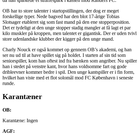
da han sparkede et straffespark i kassen mod Randers FC.
OB har to store talenter i startopstillingen, der dog er meget
forskellige typer. Nede bagved har den blot 17-årige Tobias
Slotsager etableret sig som fast mand på den ene stopperposition.
Det er tydeligt at den unge stopper stadig mangler at få lagt et par
kilo muskler på kroppen, men talentet er gigantisk. Der er uden tvivl
store udenlandske klubber der kigger på den unge mand.
Charly Nouck er også kommet op gennem OB’s akademi, og han
ser nu ud til at have spillet sig på holdet. I starten af sin tid som
seniorspiller, kom han oftest ind fra bænken som angriber. Nu spiller
han i stedet på venstre kant, hvor hans voldsomme fart og gode
dribleevner kommer bedre i spil. Den unge kantspiller er i fin form,
hvilket han viste med et flot solomål mod FC København i seneste
runde.
Karantæner
OB:
Karantæne: Ingen
AGF: