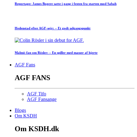
Reportage: James Bogere satte i gang i festen fra starten mod Sabah
Hedenstad efter AGF-sejr: – Et godt udgangspunkt
Malmö-fan om Rösler: – En spiller med masser af hjerte
AGF Fans
AGF FANS
AGF Tifo
AGF Fansange
Blogs
Om KSDH
Om KSDH.dk