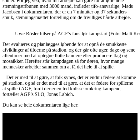
spiller. For jeg ved, hvad mit arbejde kan gøre for at løfte hele
stemningstribunen med 3000 mand, indleder tifo-ansvarlige, Mads
Jacobsen i dokumentaren, der er en 7 minutter og 37 sekunders
smuk, stemningsmættet fortælling om de frivilliges hårde arbejde.
Uwe Rösler hilser på AGF’s fans før kampstart (Foto: Matti K
Der evalueres og planlægges løbende for at opnå de smukkeste
afviklinger af tifoerne på stadion, og der går ofte uger, dage og sene
aftentimer med at optegne flotte bannere eller producere flag og
mosaikker. Herefter står kampdagen så for døren, hvor mange
mennesker arbejder sammen om at få det hele til at spille.
– Det er med til at gøre, at folk synes, det er endnu federe at komme
på stadion, og så er det med til at gøre, at det er federe for spillerne
at spille i AGF, fordi der er en fed kulisse omkring kampene,
fortæller AGF’s SLO, Jonas Labich.
Du kan se hele dokumentaren lige her: