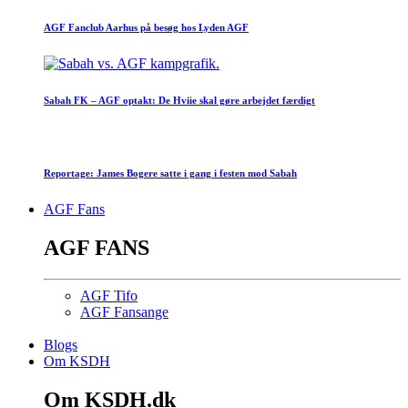
AGF Fanclub Aarhus på besøg hos Lyden AGF
Sabah FK – AGF optakt: De Hviie skal gøre arbejdet færdigt
Reportage: James Bogere satte i gang i festen mod Sabah
AGF Fans
AGF FANS
AGF Tifo
AGF Fansange
Blogs
Om KSDH
Om KSDH.dk