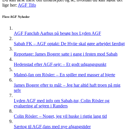
lige her:
AGF Tifo
Flere AGF Nyheder
AGF Fanclub Aarhus på besøg hos Lyden AGF
Sabah FK – AGF optakt: De Hviie skal gøre arbejdet færdigt
Reportage: James Bogere satte i gang i festen mod Sabah
Hedenstad efter AGF-sejr: – Et godt udgangspunkt
Malmö-fan om Rösler: – En spiller med masser af hjerte
James Bogere efter to mål: – Jeg har altid haft troen på mig
selv
Lyden AGF med info om Sabah-tur, Colin Rösler og
evaluering af sejren i Randers
Colin Rösler: – Noget, jeg vil huske i rigtig lang tid
Særtog til AGF-fans med nye afgangstider