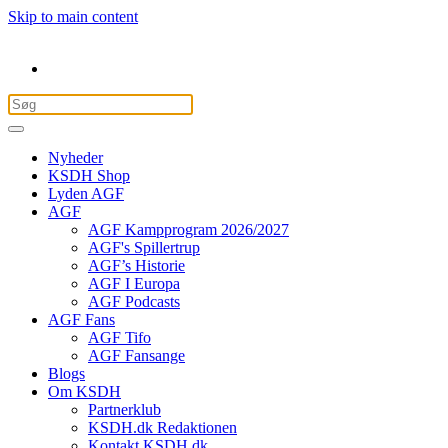
Skip to main content
Nyheder
KSDH Shop
Lyden AGF
AGF
AGF Kampprogram 2026/2027
AGF's Spillertrup
AGF’s Historie
AGF I Europa
AGF Podcasts
AGF Fans
AGF Tifo
AGF Fansange
Blogs
Om KSDH
Partnerklub
KSDH.dk Redaktionen
Kontakt KSDH.dk