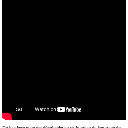
Du kan læse mere om tifoarbejdet og se, hvordan du kan støtte det