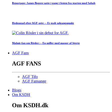
Reportage: James Bogere satte i gang i festen fra starten mod Sabah
Hedenstad efter AGF-sejr: – Et godt udgangspunkt
Malmö-fan om Rösler: – En spiller med masser af hjerte
AGF Fans
AGF FANS
AGF Tifo
AGF Fansange
Blogs
Om KSDH
Om KSDH.dk