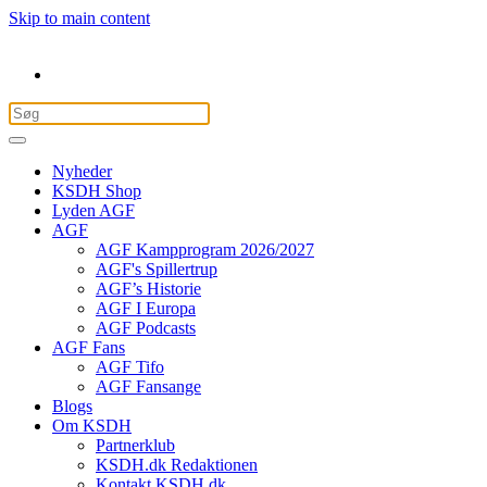
Skip to main content
Nyheder
KSDH Shop
Lyden AGF
AGF
AGF Kampprogram 2026/2027
AGF's Spillertrup
AGF’s Historie
AGF I Europa
AGF Podcasts
AGF Fans
AGF Tifo
AGF Fansange
Blogs
Om KSDH
Partnerklub
KSDH.dk Redaktionen
Kontakt KSDH.dk