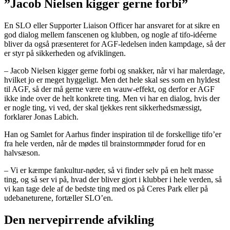
”Jacob Nielsen kigger gerne forbi”
En SLO eller Supporter Liaison Officer har ansvaret for at sikre en
god dialog mellem fanscenen og klubben, og nogle af tifo-idéerne
bliver da også præsenteret for AGF-ledelsen inden kampdage, så der
er styr på sikkerheden og afviklingen.
– Jacob Nielsen kigger gerne forbi og snakker, når vi har malerdage,
hvilket jo er meget hyggeligt. Men det hele skal ses som en hyldest
til AGF, så der må gerne være en wauw-effekt, og derfor er AGF
ikke inde over de helt konkrete ting. Men vi har en dialog, hvis der
er nogle ting, vi ved, der skal tjekkes rent sikkerhedsmæssigt,
forklarer Jonas Labich.
Han og Samlet for Aarhus finder inspiration til de forskellige tifo’er
fra hele verden, når de mødes til brainstormmøder forud for en
halvsæson.
– Vi er kæmpe fankultur-nøder, så vi finder selv på en helt masse
ting, og så ser vi på, hvad der bliver gjort i klubber i hele verden, så
vi kan tage dele af de bedste ting med os på Ceres Park eller på
udebaneturene, fortæller SLO’en.
Den nervepirrende afvikling