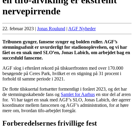
nervepirrende
22. februar 2023
|
Jonas Roulund
|
AGF Nyheder
Tribunen gynger, fansene synger og bolden ruller. AGF’s
stemningsafsnit er uvurderligt for stadionoplevelsen, og vi har
fået os en snak med SLO’en, Jonas Labich, om arbejdet bag en
succesfuld fanscene.
AGF slog i efteråret rekord på tilskuerfronten med over 170.000
besøgende på Ceres Park, hvilket er en stigning på 31 procent i
forhold til samme periode i 2021.
De flotte tilskuertal fortsætter formentligt i foråret 2023, og det har
de stemningsskabende fans og
Samlet for Aarhus
en stor del af æren
for. Vi har taget en snak med AGF’s SLO, Jonas Labich, der agerer
koordinator mellem fanscenen og AGF’s administration, for at høre
mere om, hvordan tifo-arbejdet foregår.
Forberedelsernes frivillige fest