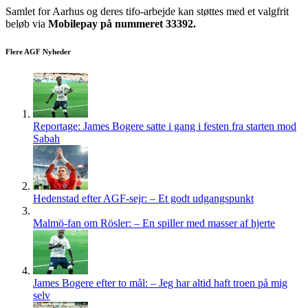
Samlet for Aarhus og deres tifo-arbejde kan støttes med et valgfrit
beløb via
Mobilepay på nummeret 33392.
Flere AGF Nyheder
Reportage: James Bogere satte i gang i festen fra starten mod
Sabah
Hedenstad efter AGF-sejr: – Et godt udgangspunkt
Malmö-fan om Rösler: – En spiller med masser af hjerte
James Bogere efter to mål: – Jeg har altid haft troen på mig
selv