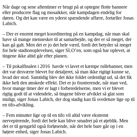
Når dage og sene aftentimer er brugt på at optegne flotte bannere
eller producere flag og mosaikker, står kampdagen endelig for
døren. Og det kan være en yderst spændende affære, fortæller Jonas
Labich.
– Der er enormt meget koordinering på en kampdag, når man skal
have så mange mennesker til at samarbejde, og der er så meget, der
kan gå galt. Men det er jo det hele værd, fordi det betyder så meget
for hele stadionoplevelsen, siger SLO’en, som også har oplevet, at
tingene ikke altid går efter planen.
– Til pokalfinalen i 2016 havde vi lavet et kæmpe rullebanner, men
det var desværre blevet for detaljeret, så man ikke rigtigt kunne se,
hvad der stod. Samtidig blev det ikke foldet ordentligt ud, så det fik
ikke helt den ønskede effekt. Det er jo frustrerende, når man ved,
hvor mange timer der er lagt i forberedelserne, men vi er blevet
rigtig godt til at videndele, så tingene bliver afviklet så glat som
muligt, siger Jonas Labich, der dog stadig kan få svedeture lige op til
en tifo-afvikling.
– Fem minutter lige op til en tifo vil altid være ekstremt
nervepirrende, fordi det hele kan blive smadret på et øjeblik. Men
det er til gengæld også forløsende, når det hele bare går op i en
højere enhed, siger Jonas Labich.