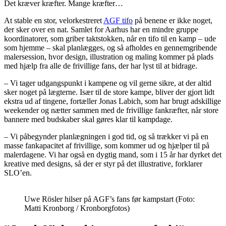
Det kræver kræfter. Mange kræfter…
At stable en stor, velorkestreret
AGF tifo
på benene er ikke noget,
der sker over en nat. Samlet for Aarhus har en mindre gruppe
koordinatorer, som griber taktstokken, når en tifo til en kamp – ude
som hjemme – skal planlægges, og så afholdes en gennemgribende
malersession, hvor design, illustration og maling kommer på plads
med hjælp fra alle de frivillige fans, der har lyst til at bidrage.
– Vi tager udgangspunkt i kampene og vil gerne sikre, at der altid
sker noget på lægterne. Især til de store kampe, bliver der gjort lidt
ekstra ud af tingene, fortæller Jonas Labich, som har brugt adskillige
weekender og nætter sammen med de frivillige fankræfter, når store
bannere med budskaber skal gøres klar til kampdage.
– Vi påbegynder planlægningen i god tid, og så trækker vi på en
masse fankapacitet af frivillige, som kommer ud og hjælper til på
malerdagene. Vi har også en dygtig mand, som i 15 år har dyrket det
kreative med designs, så der er styr på det illustrative, forklarer
SLO’en.
Uwe Rösler hilser på AGF’s fans før kampstart (Foto:
Matti Kronborg / Kronborgfotos)