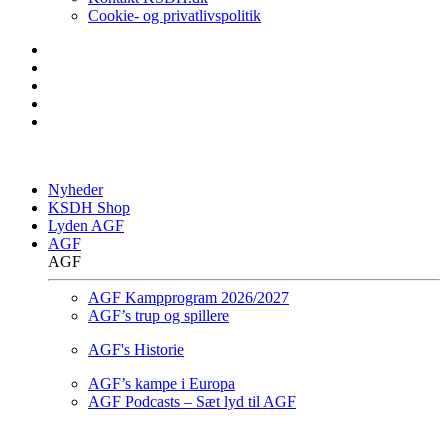
Cookie- og privatlivspolitik
Nyheder
KSDH Shop
Lyden AGF
AGF
AGF
AGF Kampprogram 2026/2027
AGF’s trup og spillere
AGF's Historie
AGF’s kampe i Europa
AGF Podcasts – Sæt lyd til AGF