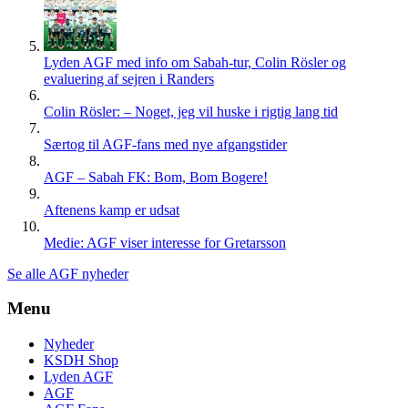
Lyden AGF med info om Sabah-tur, Colin Rösler og
evaluering af sejren i Randers
Colin Rösler: – Noget, jeg vil huske i rigtig lang tid
Særtog til AGF-fans med nye afgangstider
AGF – Sabah FK: Bom, Bom Bogere!
Aftenens kamp er udsat
Medie: AGF viser interesse for Gretarsson
Se alle AGF nyheder
Menu
Nyheder
KSDH Shop
Lyden AGF
AGF