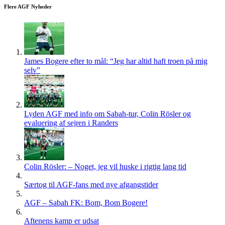
Flere AGF Nyheder
James Bogere efter to mål: “Jeg har altid haft troen på mig
selv”
Lyden AGF med info om Sabah-tur, Colin Rösler og
evaluering af sejren i Randers
Colin Rösler: – Noget, jeg vil huske i rigtig lang tid
Særtog til AGF-fans med nye afgangstider
AGF – Sabah FK: Bom, Bom Bogere!
Aftenens kamp er udsat