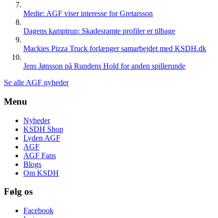
Medie: AGF viser interesse for Gretarsson
Dagens kamptrup: Skadesramte profiler er tilbage
Mackies Pizza Truck forlænger samarbejdet med KSDH.dk
Jens Jønsson på Rundens Hold for anden spillerunde
Se alle AGF nyheder
Menu
Nyheder
KSDH Shop
Lyden AGF
AGF
AGF Fans
Blogs
Om KSDH
Følg os
Facebook