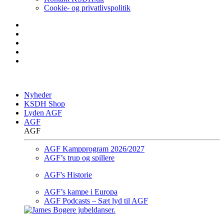
Cookie- og privatlivspolitik
Nyheder
KSDH Shop
Lyden AGF
AGF
AGF
AGF Kampprogram 2026/2027
AGF’s trup og spillere
AGF's Historie
AGF’s kampe i Europa
AGF Podcasts – Sæt lyd til AGF