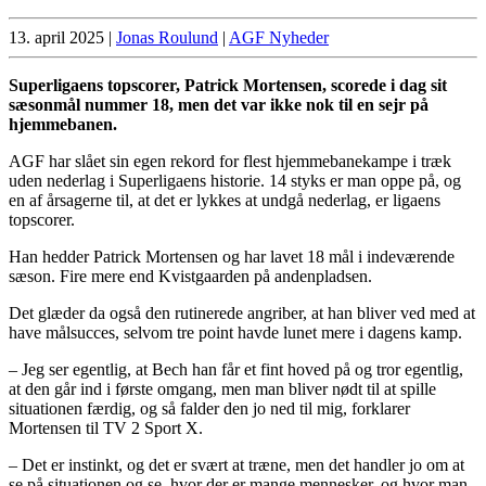
13. april 2025
|
Jonas Roulund
|
AGF Nyheder
Superligaens topscorer, Patrick Mortensen, scorede i dag sit
sæsonmål nummer 18, men det var ikke nok til en sejr på
hjemmebanen.
AGF har slået sin egen rekord for flest hjemmebanekampe i træk
uden nederlag i Superligaens historie. 14 styks er man oppe på, og
en af årsagerne til, at det er lykkes at undgå nederlag, er ligaens
topscorer.
Han hedder Patrick Mortensen og har lavet 18 mål i indeværende
sæson. Fire mere end Kvistgaarden på andenpladsen.
Det glæder da også den rutinerede angriber, at han bliver ved med at
have målsucces, selvom tre point havde lunet mere i dagens kamp.
– Jeg ser egentlig, at Bech han får et fint hoved på og tror egentlig,
at den går ind i første omgang, men man bliver nødt til at spille
situationen færdig, og så falder den jo ned til mig, forklarer
Mortensen til TV 2 Sport X.
– Det er instinkt, og det er svært at træne, men det handler jo om at
se på situationen og se, hvor der er mange mennesker, og hvor man