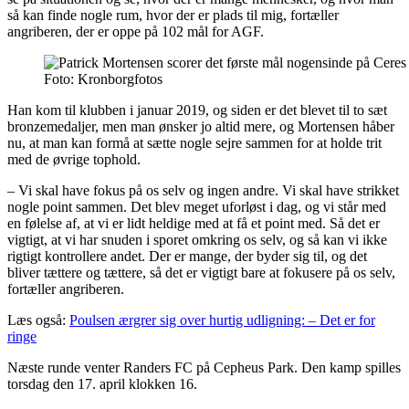
så kan finde nogle rum, hvor der er plads til mig, fortæller
angriberen, der er oppe på 102 mål for AGF.
Foto: Kronborgfotos
Han kom til klubben i januar 2019, og siden er det blevet til to sæt
bronzemedaljer, men man ønsker jo altid mere, og Mortensen håber
nu, at man kan formå at sætte nogle sejre sammen for at holde trit
med de øvrige tophold.
– Vi skal have fokus på os selv og ingen andre. Vi skal have strikket
nogle point sammen. Det blev meget uforløst i dag, og vi står med
en følelse af, at vi er lidt heldige med at få et point med. Så det er
vigtigt, at vi har snuden i sporet omkring os selv, og så kan vi ikke
rigtigt kontrollere andet. Der er mange, der byder sig til, og det
bliver tættere og tættere, så det er vigtigt bare at fokusere på os selv,
fortæller angriberen.
Læs også:
Poulsen ærgrer sig over hurtig udligning: – Det er for
ringe
Næste runde venter Randers FC på Cepheus Park. Den kamp spilles
torsdag den 17. april klokken 16.