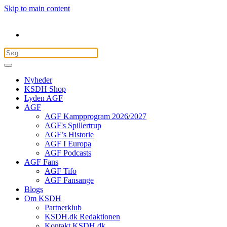
Skip to main content
Nyheder
KSDH Shop
Lyden AGF
AGF
AGF Kampprogram 2026/2027
AGF's Spillertrup
AGF’s Historie
AGF I Europa
AGF Podcasts
AGF Fans
AGF Tifo
AGF Fansange
Blogs
Om KSDH
Partnerklub
KSDH.dk Redaktionen
Kontakt KSDH.dk