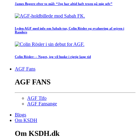
James Bogere efter to mål: “Jeg har altid haft troen på mig selv”
Lyden AGF med info om Sabah-tur, Colin Rösler og evaluering af sejren i
Randers
Colin Rösler: – Noget, jeg vil huske i rigtig lang tid
AGF Fans
AGF FANS
AGF Tifo
AGF Fansange
Blogs
Om KSDH
Om KSDH.dk