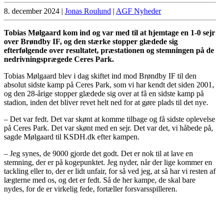
8. december 2024
|
Jonas Roulund
|
AGF Nyheder
Tobias Mølgaard kom ind og var med til at hjemtage en 1-0 sejr
over Brøndby IF, og den stærke stopper glædede sig
efterfølgende over resultatet, præstationen og stemningen på de
nedrivningsprægede Ceres Park.
Tobias Mølgaard blev i dag skiftet ind mod Brøndby IF til den
absolut sidste kamp på Ceres Park, som vi har kendt det siden 2001,
og den 28-årige stopper glædede sig over at få en sidste kamp på
stadion, inden det bliver revet helt ned for at gøre plads til det nye.
– Det var fedt. Det var skønt at komme tilbage og få sidste oplevelse
på Ceres Park. Det var skønt med en sejr. Det var det, vi håbede på,
sagde Mølgaard til KSDH.dk efter kampen.
– Jeg synes, de 9000 gjorde det godt. Det er nok til at lave en
stemning, der er på kogepunktet. Jeg nyder, når der lige kommer en
tackling eller to, der er lidt unfair, for så ved jeg, at så har vi resten af
lægterne med os, og det er fedt. Så de her kampe, de skal bare
nydes, for de er virkelig fede, fortæller forsvarsspilleren.