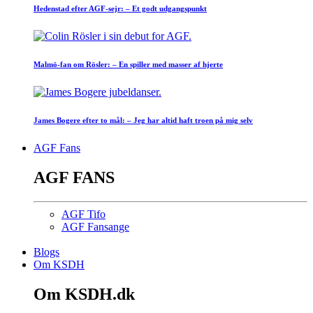
Hedenstad efter AGF-sejr: – Et godt udgangspunkt
Malmö-fan om Rösler: – En spiller med masser af hjerte
James Bogere efter to mål: – Jeg har altid haft troen på mig selv
AGF Fans
AGF FANS
AGF Tifo
AGF Fansange
Blogs
Om KSDH
Om KSDH.dk