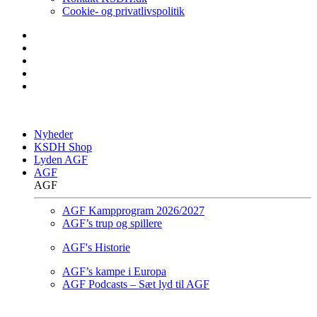
Cookie- og privatlivspolitik
Nyheder
KSDH Shop
Lyden AGF
AGF
AGF
AGF Kampprogram 2026/2027
AGF’s trup og spillere
AGF's Historie
AGF’s kampe i Europa
AGF Podcasts – Sæt lyd til AGF