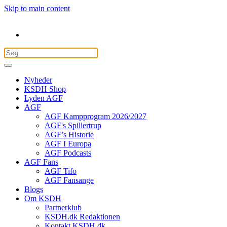
Skip to main content
Nyheder
KSDH Shop
Lyden AGF
AGF
AGF Kampprogram 2026/2027
AGF's Spillertrup
AGF’s Historie
AGF I Europa
AGF Podcasts
AGF Fans
AGF Tifo
AGF Fansange
Blogs
Om KSDH
Partnerklub
KSDH.dk Redaktionen
Kontakt KSDH.dk