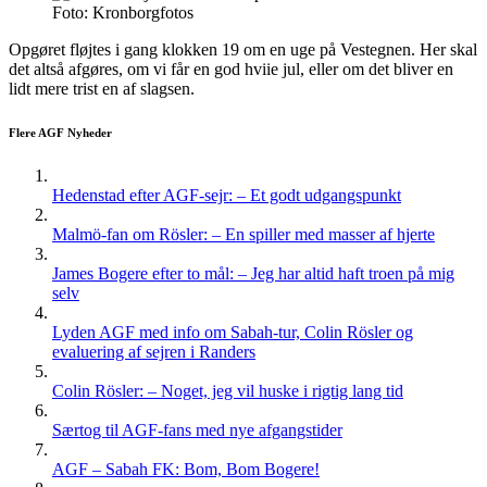
Foto: Kronborgfotos
Opgøret fløjtes i gang klokken 19 om en uge på Vestegnen. Her skal
det altså afgøres, om vi får en god hviie jul, eller om det bliver en
lidt mere trist en af slagsen.
Flere AGF Nyheder
Hedenstad efter AGF-sejr: – Et godt udgangspunkt
Malmö-fan om Rösler: – En spiller med masser af hjerte
James Bogere efter to mål: – Jeg har altid haft troen på mig
selv
Lyden AGF med info om Sabah-tur, Colin Rösler og
evaluering af sejren i Randers
Colin Rösler: – Noget, jeg vil huske i rigtig lang tid
Særtog til AGF-fans med nye afgangstider
AGF – Sabah FK: Bom, Bom Bogere!