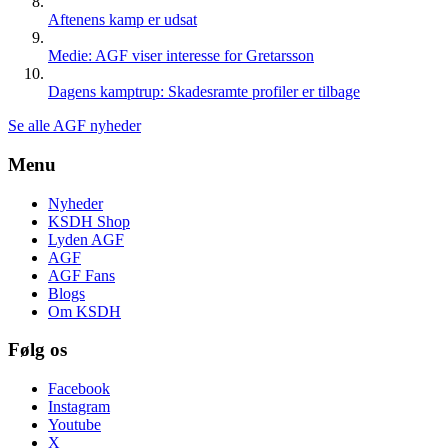
Aftenens kamp er udsat
Medie: AGF viser interesse for Gretarsson
Dagens kamptrup: Skadesramte profiler er tilbage
Se alle AGF nyheder
Menu
Nyheder
KSDH Shop
Lyden AGF
AGF
AGF Fans
Blogs
Om KSDH
Følg os
Facebook
Instagram
Youtube
X