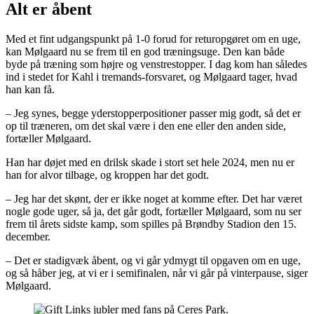
Alt er åbent
Med et fint udgangspunkt på 1-0 forud for returopgøret om en uge,
kan Mølgaard nu se frem til en god træningsuge. Den kan både
byde på træning som højre og venstrestopper. I dag kom han således
ind i stedet for Kahl i tremands-forsvaret, og Mølgaard tager, hvad
han kan få.
– Jeg synes, begge yderstopperpositioner passer mig godt, så det er
op til træneren, om det skal være i den ene eller den anden side,
fortæller Mølgaard.
Han har døjet med en drilsk skade i stort set hele 2024, men nu er
han for alvor tilbage, og kroppen har det godt.
– Jeg har det skønt, der er ikke noget at komme efter. Det har været
nogle gode uger, så ja, det går godt, fortæller Mølgaard, som nu ser
frem til årets sidste kamp, som spilles på Brøndby Stadion den 15.
december.
– Det er stadigvæk åbent, og vi går ydmygt til opgaven om en uge,
og så håber jeg, at vi er i semifinalen, når vi går på vinterpause, siger
Mølgaard.