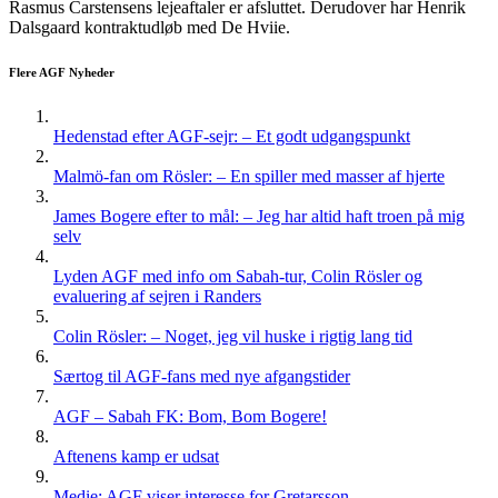
Rasmus Carstensens lejeaftaler er afsluttet. Derudover har Henrik
Dalsgaard kontraktudløb med De Hviie.
Flere AGF Nyheder
Hedenstad efter AGF-sejr: – Et godt udgangspunkt
Malmö-fan om Rösler: – En spiller med masser af hjerte
James Bogere efter to mål: – Jeg har altid haft troen på mig
selv
Lyden AGF med info om Sabah-tur, Colin Rösler og
evaluering af sejren i Randers
Colin Rösler: – Noget, jeg vil huske i rigtig lang tid
Særtog til AGF-fans med nye afgangstider
AGF – Sabah FK: Bom, Bom Bogere!
Aftenens kamp er udsat
Medie: AGF viser interesse for Gretarsson