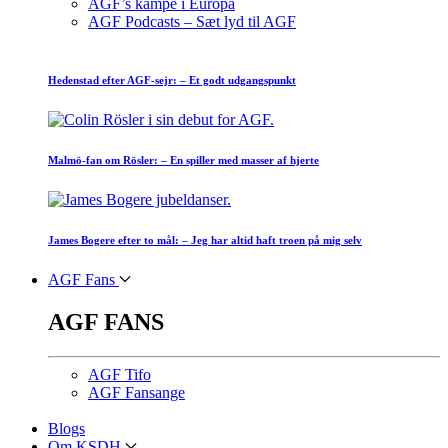
AGF’s kampe i Europa
AGF Podcasts – Sæt lyd til AGF
Hedenstad efter AGF-sejr: – Et godt udgangspunkt
Malmö-fan om Rösler: – En spiller med masser af hjerte
James Bogere efter to mål: – Jeg har altid haft troen på mig selv
AGF Fans
AGF FANS
AGF Tifo
AGF Fansange
Blogs
Om KSDH