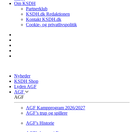
Om KSDH
Partnerklub
KSDH.dk Redaktionen
Kontakt KSDH.dk
Cookie- og privatlivspolitik
Nyheder
KSDH Shop
Lyden AGF
AGF
AGF
AGF Kampprogram 2026/2027
AGF’s trup og spillere
AGF's Historie