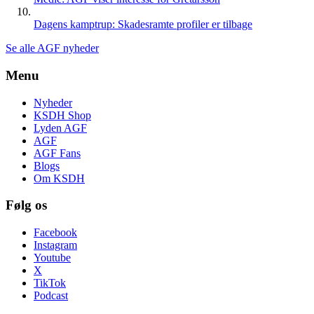
Dagens kamptrup: Skadesramte profiler er tilbage
Se alle AGF nyheder
Menu
Nyheder
KSDH Shop
Lyden AGF
AGF
AGF Fans
Blogs
Om KSDH
Følg os
Facebook
Instagram
Youtube
X
TikTok
Podcast