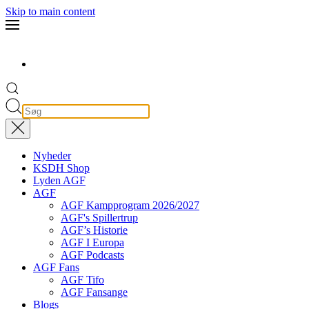
Skip to main content
Nyheder
KSDH Shop
Lyden AGF
AGF
AGF Kampprogram 2026/2027
AGF's Spillertrup
AGF’s Historie
AGF I Europa
AGF Podcasts
AGF Fans
AGF Tifo
AGF Fansange
Blogs