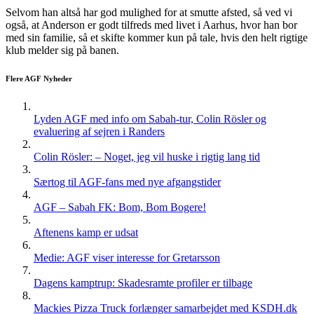
Selvom han altså har god mulighed for at smutte afsted, så ved vi
også, at Anderson er godt tilfreds med livet i Aarhus, hvor han bor
med sin familie, så et skifte kommer kun på tale, hvis den helt rigtige
klub melder sig på banen.
Flere AGF Nyheder
Lyden AGF med info om Sabah-tur, Colin Rösler og
evaluering af sejren i Randers
Colin Rösler: – Noget, jeg vil huske i rigtig lang tid
Særtog til AGF-fans med nye afgangstider
AGF – Sabah FK: Bom, Bom Bogere!
Aftenens kamp er udsat
Medie: AGF viser interesse for Gretarsson
Dagens kamptrup: Skadesramte profiler er tilbage
Mackies Pizza Truck forlænger samarbejdet med KSDH.dk