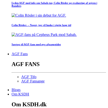
Lyden AGF med info om Sabah-tur, Colin Rösler og evaluering af sejren i
Randers
Colin Rösler: – Noget, jeg vil huske i rigtig lang tid
Særtog til AGF-fans med nye afgangstider
AGF Fans
AGF FANS
AGF Tifo
AGF Fansange
Blogs
Om KSDH
Om KSDH.dk