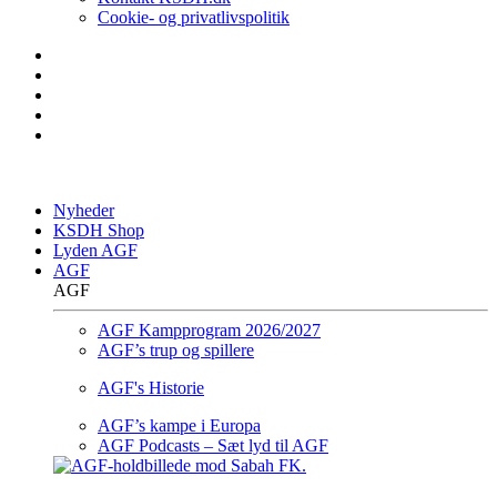
Cookie- og privatlivspolitik
Nyheder
KSDH Shop
Lyden AGF
AGF
AGF
AGF Kampprogram 2026/2027
AGF’s trup og spillere
AGF's Historie
AGF’s kampe i Europa
AGF Podcasts – Sæt lyd til AGF