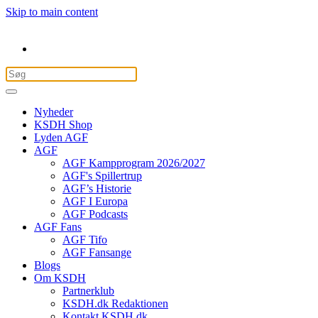
Skip to main content
Nyheder
KSDH Shop
Lyden AGF
AGF
AGF Kampprogram 2026/2027
AGF's Spillertrup
AGF’s Historie
AGF I Europa
AGF Podcasts
AGF Fans
AGF Tifo
AGF Fansange
Blogs
Om KSDH
Partnerklub
KSDH.dk Redaktionen
Kontakt KSDH.dk