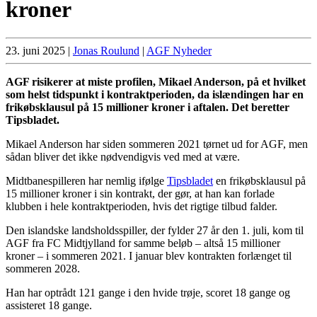
kroner
23. juni 2025
|
Jonas Roulund
|
AGF Nyheder
AGF risikerer at miste profilen, Mikael Anderson, på et hvilket
som helst tidspunkt i kontraktperioden, da islændingen har en
frikøbsklausul på 15 millioner kroner i aftalen. Det beretter
Tipsbladet.
Mikael Anderson har siden sommeren 2021 tørnet ud for AGF, men
sådan bliver det ikke nødvendigvis ved med at være.
Midtbanespilleren har nemlig ifølge
Tipsbladet
en frikøbsklausul på
15 millioner kroner i sin kontrakt, der gør, at han kan forlade
klubben i hele kontraktperioden, hvis det rigtige tilbud falder.
Den islandske landsholdsspiller, der fylder 27 år den 1. juli, kom til
AGF fra FC Midtjylland for samme beløb – altså 15 millioner
kroner – i sommeren 2021. I januar blev kontrakten forlænget til
sommeren 2028.
Han har optrådt 121 gange i den hvide trøje, scoret 18 gange og
assisteret 18 gange.