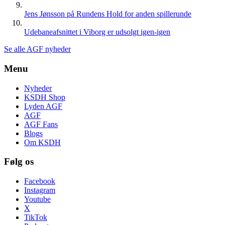
Jens Jønsson på Rundens Hold for anden spillerunde
Udebaneafsnittet i Viborg er udsolgt igen-igen
Se alle AGF nyheder
Menu
Nyheder
KSDH Shop
Lyden AGF
AGF
AGF Fans
Blogs
Om KSDH
Følg os
Facebook
Instagram
Youtube
X
TikTok