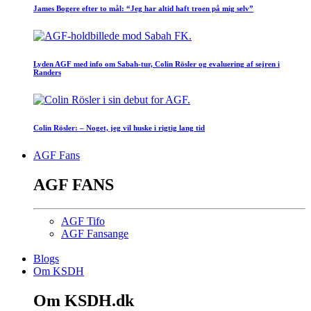
James Bogere efter to mål: “Jeg har altid haft troen på mig selv”
Lyden AGF med info om Sabah-tur, Colin Rösler og evaluering af sejren i
Randers
Colin Rösler: – Noget, jeg vil huske i rigtig lang tid
AGF Fans
AGF FANS
AGF Tifo
AGF Fansange
Blogs
Om KSDH
Om KSDH.dk