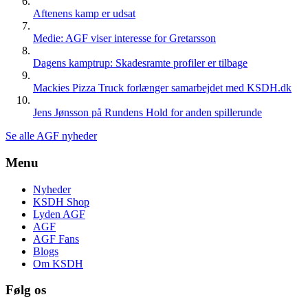
Aftenens kamp er udsat
Medie: AGF viser interesse for Gretarsson
Dagens kamptrup: Skadesramte profiler er tilbage
Mackies Pizza Truck forlænger samarbejdet med KSDH.dk
Jens Jønsson på Rundens Hold for anden spillerunde
Se alle AGF nyheder
Menu
Nyheder
KSDH Shop
Lyden AGF
AGF
AGF Fans
Blogs
Om KSDH
Følg os