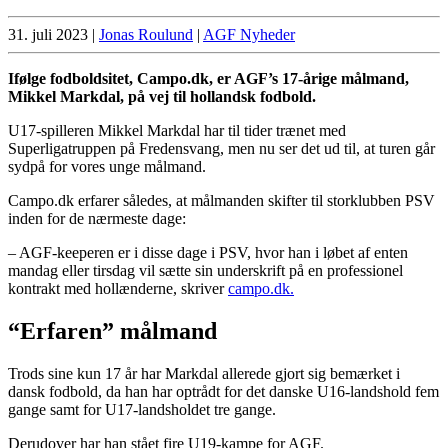
31. juli 2023
|
Jonas Roulund
|
AGF Nyheder
Ifølge fodboldsitet, Campo.dk, er AGF’s 17-årige målmand,
Mikkel Markdal, på vej til hollandsk fodbold.
U17-spilleren Mikkel Markdal har til tider trænet med
Superligatruppen på Fredensvang, men nu ser det ud til, at turen går
sydpå for vores unge målmand.
Campo.dk erfarer således, at målmanden skifter til storklubben PSV
inden for de nærmeste dage:
– AGF-keeperen er i disse dage i PSV, hvor han i løbet af enten
mandag eller tirsdag vil sætte sin underskrift på en professionel
kontrakt med hollænderne, skriver
campo.dk.
“Erfaren” målmand
Trods sine kun 17 år har Markdal allerede gjort sig bemærket i
dansk fodbold, da han har optrådt for det danske U16-landshold fem
gange samt for U17-landsholdet tre gange.
Derudover har han stået fire U19-kampe for AGF.