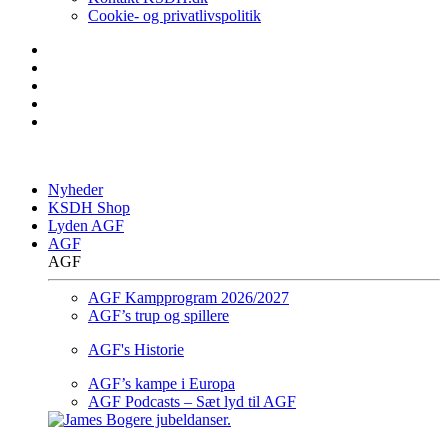
Cookie- og privatlivspolitik
Nyheder
KSDH Shop
Lyden AGF
AGF
AGF
AGF Kampprogram 2026/2027
AGF’s trup og spillere
AGF's Historie
AGF’s kampe i Europa
AGF Podcasts – Sæt lyd til AGF