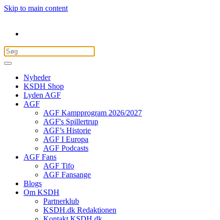
Skip to main content
Nyheder
KSDH Shop
Lyden AGF
AGF
AGF Kampprogram 2026/2027
AGF's Spillertrup
AGF’s Historie
AGF I Europa
AGF Podcasts
AGF Fans
AGF Tifo
AGF Fansange
Blogs
Om KSDH
Partnerklub
KSDH.dk Redaktionen
Kontakt KSDH.dk