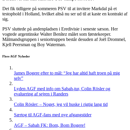
Det fik tidligere på sommeren PSV til at invitere Markdal på et
testophold i Holland, hvilket altså nu ser ud til at kaste en kontrakt af
sig.
PSV sluttede på andenpladsen i Eredivisie i seneste sæson. Her
vogtede argentinske Walter Benítez målet som førstekeeper.
Målmandsgruppen i seniortruppen består desuden af Joël Drommel,
Kjell Peersman og Boy Waterman.
Flere AGF Nyheder
James Bogere efter to mål: “Jeg har altid haft troen på mig
selv”
Lyden AGF med info om Sabah-tur, Colin Rösler og
evaluering af sejren i Randers
Colin Rösler: – Noget, jeg vil huske i rigtig lang tid
Særtog til AGF-fans med nye afgangstider
AGF – Sabah FK: Bom, Bom Bogere!