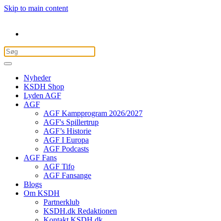
Skip to main content
Nyheder
KSDH Shop
Lyden AGF
AGF
AGF Kampprogram 2026/2027
AGF's Spillertrup
AGF’s Historie
AGF I Europa
AGF Podcasts
AGF Fans
AGF Tifo
AGF Fansange
Blogs
Om KSDH
Partnerklub
KSDH.dk Redaktionen
Kontakt KSDH.dk