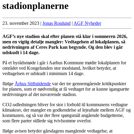
stadionplanerne
23. november 2023
|
Jonas Roulund
|
AGF Nyheder
AGF’s nye stadion skal efter planen stå klar i sommeren 2026,
men en vigtig detalje mangler: Vedtagelsen af lokalplanen, så
nedrivningen af Ceres Park kan begynde. Og den blev i går
udskudt i 14 dage.
På et byrådsmøde i går i Aarhus Kommune mødte lokalplanen for
området ved Kongelunden stor modstand, hvilket betyder, at
vedtagelsen er udskudt i minimum 14 dage.
Ifølge
Århus Stiftstidende
var der tre gennemgående kritikpunkter
for planen, som er nødvendig at få vedtaget for at kunne igangsætte
nedrivningen af det nuværende stadion.
CO2-udledningen bliver for stor i forhold til kommunens vedtagne
klimakrav, der mangler en godkendelse af lejeaftale mellem AGF og
kommunen, og så var der flere spørgsmål angående budgetterne,
som flere parter stillede sig tvivlsomme overfor.
Ifølge avisen betyder gårsdagens manglende vedtagelse, at