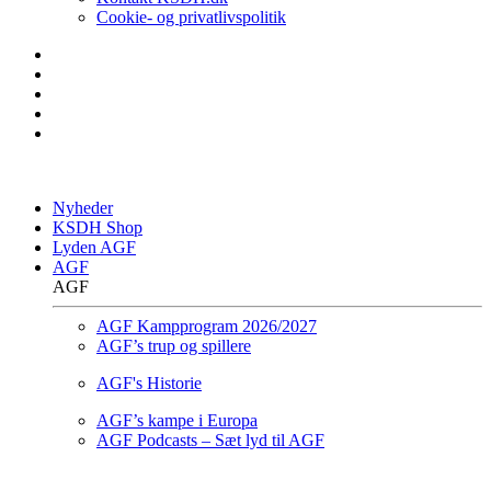
Cookie- og privatlivspolitik
Nyheder
KSDH Shop
Lyden AGF
AGF
AGF
AGF Kampprogram 2026/2027
AGF’s trup og spillere
AGF's Historie
AGF’s kampe i Europa
AGF Podcasts – Sæt lyd til AGF