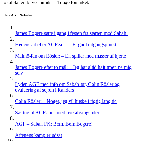
lokalplanen bliver mindst 14 dage forsinket.
Flere AGF Nyheder
James Bogere satte i gang i festen fra starten mod Sabah!
Hedenstad efter AGF-sejr: – Et godt udgangspunkt
Malmö-fan om Rösler: – En spiller med masser af hjerte
James Bogere efter to mål: – Jeg har altid haft troen på mig
selv
Lyden AGF med info om Sabah-tur, Colin Rösler og
evaluering af sejren i Randers
Colin Rösler: – Noget, jeg vil huske i rigtig lang tid
Særtog til AGF-fans med nye afgangstider
AGF – Sabah FK: Bom, Bom Bogere!
Aftenens kamp er udsat