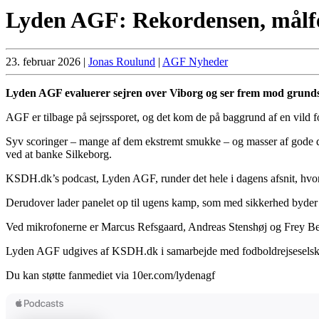
Lyden AGF: Rekordensen, målfes
23. februar 2026
|
Jonas Roulund
|
AGF Nyheder
Lyden AGF evaluerer sejren over Viborg og ser frem mod grundspil
AGF er tilbage på sejrssporet, og det kom de på baggrund af en vild 
Syv scoringer – mange af dem ekstremt smukke – og masser af gode de
ved at banke Silkeborg.
KSDH.dk’s podcast, Lyden AGF, runder det hele i dagens afsnit, hvor 
Derudover lader panelet op til ugens kamp, som med sikkerhed byder
Ved mikrofonerne er Marcus Refsgaard, Andreas Stenshøj og Frey B
Lyden AGF udgives af KSDH.dk i samarbejde med fodboldrejsesels
Du kan støtte fanmediet via 10er.com/lydenagf