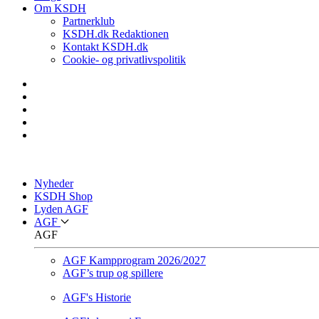
Om KSDH
Partnerklub
KSDH.dk Redaktionen
Kontakt KSDH.dk
Cookie- og privatlivspolitik
Nyheder
KSDH Shop
Lyden AGF
AGF
AGF
AGF Kampprogram 2026/2027
AGF’s trup og spillere
AGF's Historie