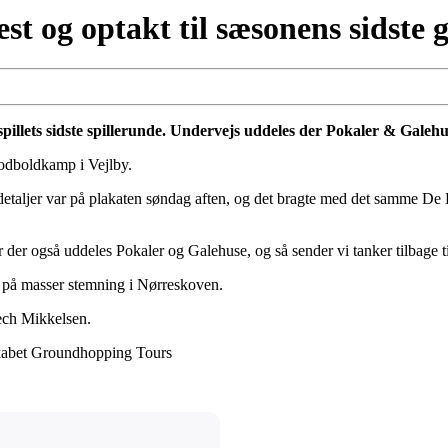
t og optakt til sæsonens sidste
lets sidste spillerunde. Undervejs uddeles der Pokaler & Galehuse
fodboldkamp i Vejlby.
taljer var på plakaten søndag aften, og det bragte med det samme De 
der også uddeles Pokaler og Galehuse, og så sender vi tanker tilbage ti
 på masser stemning i Nørreskoven.
ech Mikkelsen.
kabet Groundhopping Tours