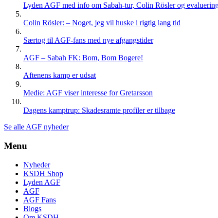
Lyden AGF med info om Sabah-tur, Colin Rösler og evaluering 
Colin Rösler: – Noget, jeg vil huske i rigtig lang tid
Særtog til AGF-fans med nye afgangstider
AGF – Sabah FK: Bom, Bom Bogere!
Aftenens kamp er udsat
Medie: AGF viser interesse for Gretarsson
Dagens kamptrup: Skadesramte profiler er tilbage
Se alle AGF nyheder
Menu
Nyheder
KSDH Shop
Lyden AGF
AGF
AGF Fans
Blogs
Om KSDH