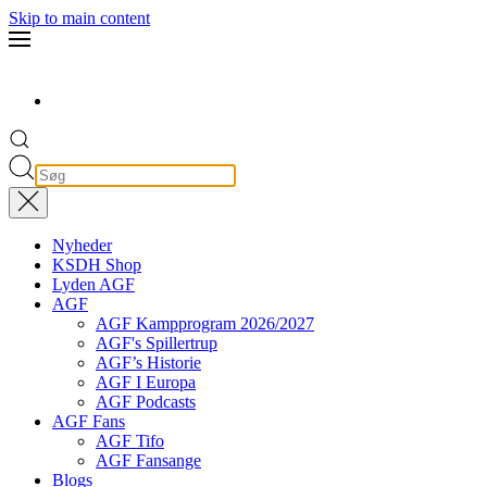
Skip to main content
Nyheder
KSDH Shop
Lyden AGF
AGF
AGF Kampprogram 2026/2027
AGF's Spillertrup
AGF’s Historie
AGF I Europa
AGF Podcasts
AGF Fans
AGF Tifo
AGF Fansange
Blogs