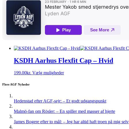
KSDH Aarhus Flexfit Cap – Hvid
Dette
199.00
kr.
Vælg muligheder
vare
har
Flere AGF Nyheder
flere
varianter.
Mulighederne
Hedenstad efter AGF-sejr: – Et godt udgangspunkt
kan
vælges
Malmö-fan om Rösler: – En spiller med masser af hjerte
på
varesiden
James Bogere efter to mål: – Jeg har altid haft troen på mig selv