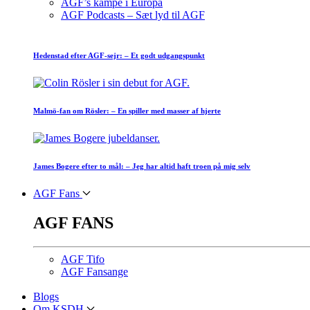
AGF’s kampe i Europa
AGF Podcasts – Sæt lyd til AGF
Hedenstad efter AGF-sejr: – Et godt udgangspunkt
Malmö-fan om Rösler: – En spiller med masser af hjerte
James Bogere efter to mål: – Jeg har altid haft troen på mig selv
AGF Fans
AGF FANS
AGF Tifo
AGF Fansange
Blogs
Om KSDH