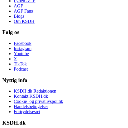
Lyden AGF
AGF
AGF Fans
Blogs
Om KSDH
Følg os
Facebook
Instagram
Youtube
X
TikTok
Podcast
Nyttig info
KSDH.dk Redaktionen
Kontakt KSDH.dk
Cookie- og privatlivspolitik
Handelsbetingelser
Fortrydelsesret
KSDH.dk