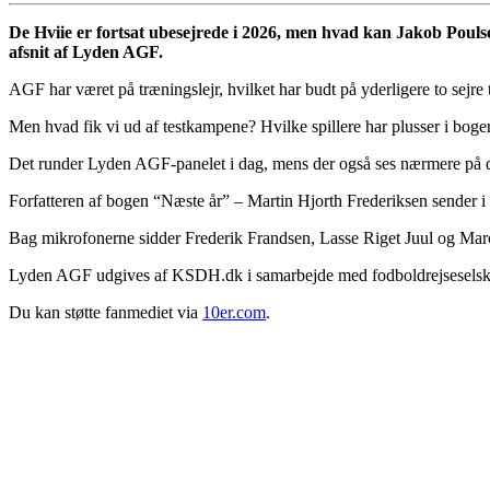
De Hviie er fortsat ubesejrede i 2026, men hvad kan Jakob Pouls
afsnit af Lyden AGF.
AGF har været på træningslejr, hvilket har budt på yderligere to sejr
Men hvad fik vi ud af testkampene? Hvilke spillere har plusser i boge
Det runder Lyden AGF-panelet i dag, mens der også ses nærmere på
Forfatteren af bogen “Næste år” – Martin Hjorth Frederiksen sender i
Bag mikrofonerne sidder Frederik Frandsen, Lasse Riget Juul og Mar
Lyden AGF udgives af KSDH.dk i samarbejde med fodboldrejsesels
Du kan støtte fanmediet via
10er.com
.