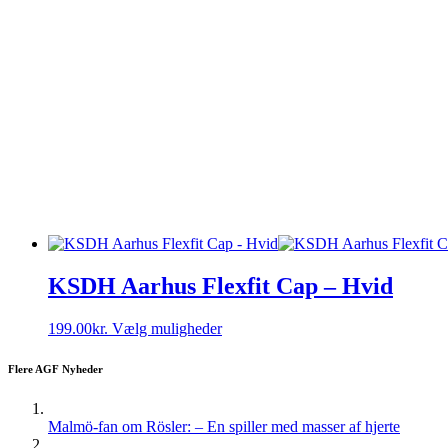
KSDH Aarhus Flexfit Cap – Hvid
Dette
199.00
kr.
Vælg muligheder
vare
har
Flere AGF Nyheder
flere
varianter.
Mulighederne
Malmö-fan om Rösler: – En spiller med masser af hjerte
kan