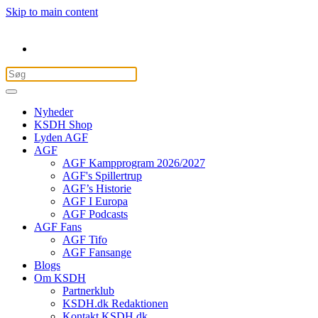
Skip to main content
Nyheder
KSDH Shop
Lyden AGF
AGF
AGF Kampprogram 2026/2027
AGF's Spillertrup
AGF’s Historie
AGF I Europa
AGF Podcasts
AGF Fans
AGF Tifo
AGF Fansange
Blogs
Om KSDH
Partnerklub
KSDH.dk Redaktionen
Kontakt KSDH.dk