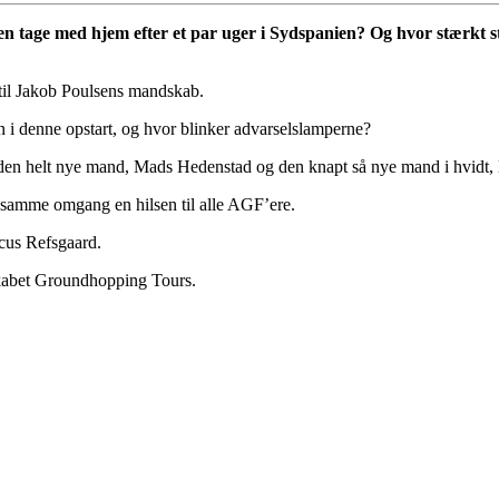
en tage med hjem efter et par uger i Sydspanien? Og hvor stærkt 
e til Jakob Poulsens mandskab.
n i denne opstart, og hvor blinker advarselslamperne?
 den helt nye mand, Mads Hedenstad og den knapt så nye mand i hvidt
 samme omgang en hilsen til alle AGF’ere.
cus Refsgaard.
kabet Groundhopping Tours.