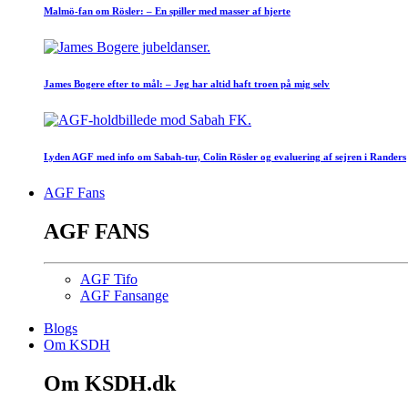
Malmö-fan om Rösler: – En spiller med masser af hjerte
James Bogere efter to mål: – Jeg har altid haft troen på mig selv
Lyden AGF med info om Sabah-tur, Colin Rösler og evaluering af sejren i Randers
AGF Fans
AGF FANS
AGF Tifo
AGF Fansange
Blogs
Om KSDH
Om KSDH.dk