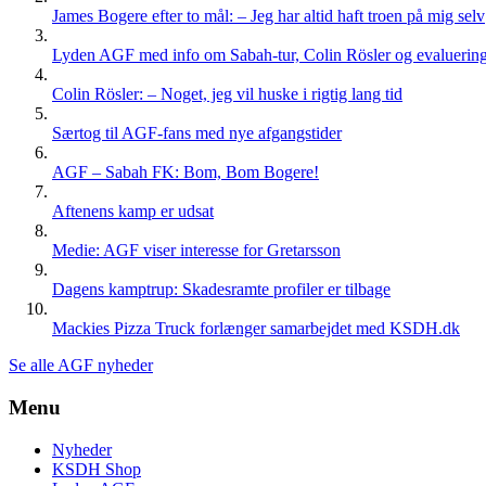
vælges
James Bogere efter to mål: – Jeg har altid haft troen på mig selv
på
varesiden
Lyden AGF med info om Sabah-tur, Colin Rösler og evaluering 
Colin Rösler: – Noget, jeg vil huske i rigtig lang tid
Særtog til AGF-fans med nye afgangstider
AGF – Sabah FK: Bom, Bom Bogere!
Aftenens kamp er udsat
Medie: AGF viser interesse for Gretarsson
Dagens kamptrup: Skadesramte profiler er tilbage
Mackies Pizza Truck forlænger samarbejdet med KSDH.dk
Se alle AGF nyheder
Menu
Nyheder
KSDH Shop