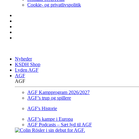
Cookie- og privatlivspolitik
Nyheder
KSDH Shop
Lyden AGF
AGF
AGF
AGF Kampprogram 2026/2027
AGF’s trup og spillere
AGF's Historie
AGF’s kampe i Europa
AGF Podcasts – Sæt lyd til AGF