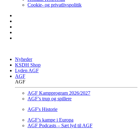
Cookie- og privatlivspolitik
Nyheder
KSDH Shop
Lyden AGF
AGF
AGF
AGF Kampprogram 2026/2027
AGF’s trup og spillere
AGF's Historie
AGF’s kampe i Europa
AGF Podcasts – Sæt lyd til AGF