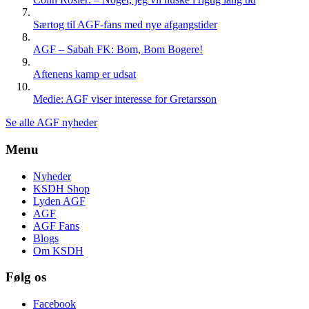
Særtog til AGF-fans med nye afgangstider
AGF – Sabah FK: Bom, Bom Bogere!
Aftenens kamp er udsat
Medie: AGF viser interesse for Gretarsson
Se alle AGF nyheder
Menu
Nyheder
KSDH Shop
Lyden AGF
AGF
AGF Fans
Blogs
Om KSDH
Følg os
Facebook