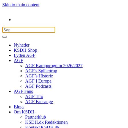
Skip to main content
Nyheder
KSDH Shop
Lyden AGF
AGF
AGF Kampprogram 2026/2027
AGF's Spillertrup
AGF’s Historie
AGF I Europa
AGF Podcasts
AGF Fans
AGF Tifo
AGF Fansange
Blogs
Om KSDH
Partnerklub
KSDH.dk Redaktionen
Kontakt KSDH.dk