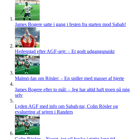
James Bogere satte i gang i festen fra starten mod Sabah!
Hedenstad efter AGF-sejr: – Et godt udgangspunkt
Malmö-fan om Rösler: – En spiller med masser af hjerte
James Bogere efter to mål: – Jeg har altid haft troen på mig
selv
Lyden AGF med info om Sabah-tur, Colin Rösler og
evaluering af sejren i Randers
Colin Rösler: – Noget, jeg vil huske i rigtig lang tid