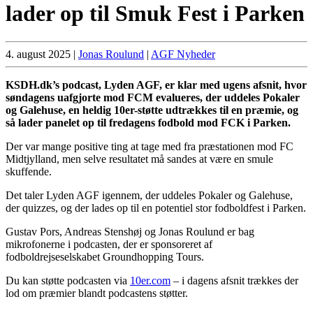
lader op til Smuk Fest i Parken
4. august 2025
|
Jonas Roulund
|
AGF Nyheder
KSDH.dk’s podcast, Lyden AGF, er klar med ugens afsnit, hvor
søndagens uafgjorte mod FCM evalueres, der uddeles Pokaler
og Galehuse, en heldig 10er-støtte udtrækkes til en præmie, og
så lader panelet op til fredagens fodbold mod FCK i Parken.
Der var mange positive ting at tage med fra præstationen mod FC
Midtjylland, men selve resultatet må sandes at være en smule
skuffende.
Det taler Lyden AGF igennem, der uddeles Pokaler og Galehuse,
der quizzes, og der lades op til en potentiel stor fodboldfest i Parken.
Gustav Pors, Andreas Stenshøj og Jonas Roulund er bag
mikrofonerne i podcasten, der er sponsoreret af
fodboldrejseselskabet Groundhopping Tours.
Du kan støtte podcasten via
10er.com
– i dagens afsnit trækkes der
lod om præmier blandt podcastens støtter.