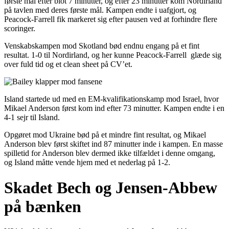
første mål efter blot 7 minutter, og efter 23 minutter kom Nordirland
på tavlen med deres første mål. Kampen endte i uafgjort, og
Peacock-Farrell fik markeret sig efter pausen ved at forhindre flere
scoringer.
Venskabskampen mod Skotland bød endnu engang på et fint
resultat. 1-0 til Nordirland, og her kunne Peacock-Farrell glæde sig
over fuld tid og et clean sheet på CV’et.
Island startede ud med en EM-kvalifikationskamp mod Israel, hvor
Mikael Anderson først kom ind efter 73 minutter. Kampen endte i en
4-1 sejr til Island.
Opgøret mod Ukraine bød på et mindre fint resultat, og Mikael
Anderson blev først skiftet ind 87 minutter inde i kampen. En masse
spilletid for Anderson blev dermed ikke tilfældet i denne omgang,
og Island måtte vende hjem med et nederlag på 1-2.
Skadet Bech og Jensen-Abbew
på bænken