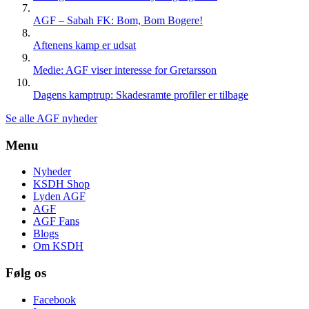
AGF – Sabah FK: Bom, Bom Bogere!
Aftenens kamp er udsat
Medie: AGF viser interesse for Gretarsson
Dagens kamptrup: Skadesramte profiler er tilbage
Se alle AGF nyheder
Menu
Nyheder
KSDH Shop
Lyden AGF
AGF
AGF Fans
Blogs
Om KSDH
Følg os
Facebook