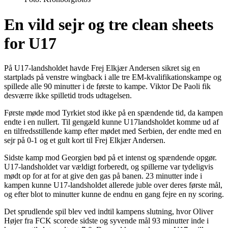
En vild sejr og tre clean sheets
for U17
På U17-landsholdet havde Frej Elkjær Andersen sikret sig en
startplads på venstre wingback i alle tre EM-kvalifikationskampe og
spillede alle 90 minutter i de første to kampe. Viktor De Paoli fik
desværre ikke spilletid trods udtagelsen.
Første møde mod Tyrkiet stod ikke på en spændende tid, da kampen
endte i en nullert. Til gengæld kunne U17landsholdet komme ud af
en tilfredsstillende kamp efter mødet med Serbien, der endte med en
sejr på 0-1 og et gult kort til Frej Elkjær Andersen.
Sidste kamp mod Georgien bød på et intenst og spændende opgør.
U17-landsholdet var vældigt forberedt, og spillerne var tydeligvis
mødt op for at for at give den gas på banen. 23 minutter inde i
kampen kunne U17-landsholdet allerede juble over deres første mål,
og efter blot to minutter kunne de endnu en gang fejre en ny scoring.
Det sprudlende spil blev ved indtil kampens slutning, hvor Oliver
Højer fra FCK scorede sidste og syvende mål 93 minutter inde i