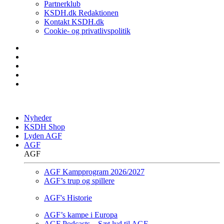
Partnerklub
KSDH.dk Redaktionen
Kontakt KSDH.dk
Cookie- og privatlivspolitik
Nyheder
KSDH Shop
Lyden AGF
AGF
AGF
AGF Kampprogram 2026/2027
AGF’s trup og spillere
AGF's Historie
AGF’s kampe i Europa
AGF Podcasts – Sæt lyd til AGF