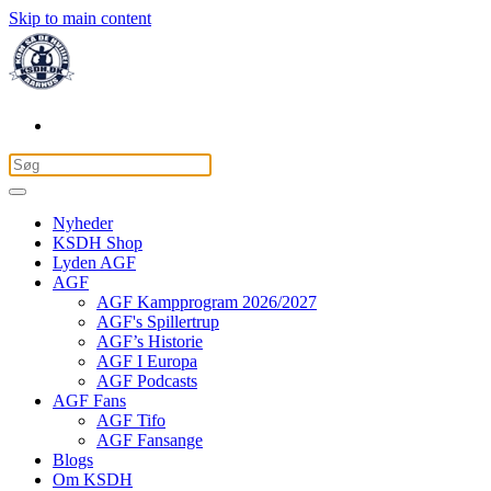
Skip to main content
Nyheder
KSDH Shop
Lyden AGF
AGF
AGF Kampprogram 2026/2027
AGF's Spillertrup
AGF’s Historie
AGF I Europa
AGF Podcasts
AGF Fans
AGF Tifo
AGF Fansange
Blogs
Om KSDH