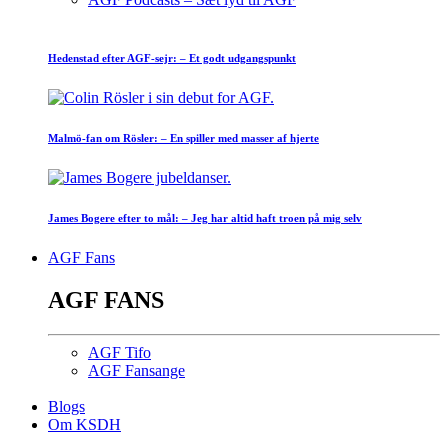
Hedenstad efter AGF-sejr: – Et godt udgangspunkt
Malmö-fan om Rösler: – En spiller med masser af hjerte
James Bogere efter to mål: – Jeg har altid haft troen på mig selv
AGF Fans
AGF FANS
AGF Tifo
AGF Fansange
Blogs
Om KSDH