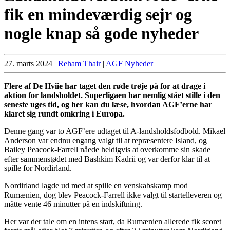
fik en mindeværdig sejr og
nogle knap så gode nyheder
27. marts 2024
|
Reham Thair
|
AGF Nyheder
Flere af De Hviie har taget den røde trøje på for at drage i
aktion for landsholdet. Superligaen har nemlig stået stille i den
seneste uges tid, og her kan du læse, hvordan AGF’erne har
klaret sig rundt omkring i Europa.
Denne gang var to AGF’ere udtaget til A-landsholdsfodbold. Mikael
Anderson var endnu engang valgt til at repræsentere Island, og
Bailey Peacock-Farrell nåede heldigvis at overkomme sin skade
efter sammenstødet med Bashkim Kadrii og var derfor klar til at
spille for Nordirland.
Nordirland lagde ud med at spille en venskabskamp mod
Rumænien, dog blev Peacock-Farrell ikke valgt til startelleveren og
måtte vente 46 minutter på en indskiftning.
Her var der tale om en intens start, da Rumænien allerede fik scoret