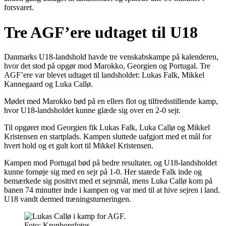
forsvaret.
Tre AGF’ere udtaget til U18
Danmarks U18-landshold havde tre venskabskampe på kalenderen,
hvor det stod på opgør mod Marokko, Georgien og Portugal. Tre
AGF’ere var blevet udtaget til landsholdet: Lukas Falk, Mikkel
Kannegaard og Luka Callø.
Mødet med Marokko bød på en ellers flot og tilfredsstillende kamp,
hvor U18-landsholdet kunne glæde sig over en 2-0 sejr.
Til opgøret mod Georgien fik Lukas Falk, Luka Callø og Mikkel
Kristensen en startplads. Kampen sluttede uafgjort med et mål for
hvert hold og et gult kort til Mikkel Kristensen.
Kampen mod Portugal bød på bedre resultater, og U18-landsholdet
kunne fornøje sig med en sejr på 1-0. Her statede Falk inde og
bemærkede sig positivt med et sejrsmål, mens Luka Callø kom på
banen 74 minutter inde i kampen og var med til at hive sejren i land.
U18 vandt dermed træningsturneringen.
Foto: Kronborgfotos