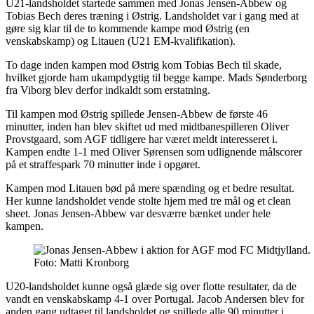
U21-landsholdet startede sammen med Jonas Jensen-Abbew og
Tobias Bech deres træning i Østrig. Landsholdet var i gang med at
gøre sig klar til de to kommende kampe mod Østrig (en
venskabskamp) og Litauen (U21 EM-kvalifikation).
To dage inden kampen mod Østrig kom Tobias Bech til skade,
hvilket gjorde ham ukampdygtig til begge kampe. Mads Sønderborg
fra Viborg blev derfor indkaldt som erstatning.
Til kampen mod Østrig spillede Jensen-Abbew de første 46
minutter, inden han blev skiftet ud med midtbanespilleren Oliver
Provstgaard, som AGF tidligere har været meldt interesseret i.
Kampen endte 1-1 med Oliver Sørensen som udlignende målscorer
på et straffespark 70 minutter inde i opgøret.
Kampen mod Litauen bød på mere spænding og et bedre resultat.
Her kunne landsholdet vende stolte hjem med tre mål og et clean
sheet. Jonas Jensen-Abbew var desværre bænket under hele
kampen.
Foto: Matti Kronborg
U20-landsholdet kunne også glæde sig over flotte resultater, da de
vandt en venskabskamp 4-1 over Portugal. Jacob Andersen blev for
anden gang udtaget til landsholdet og spillede alle 90 minutter i