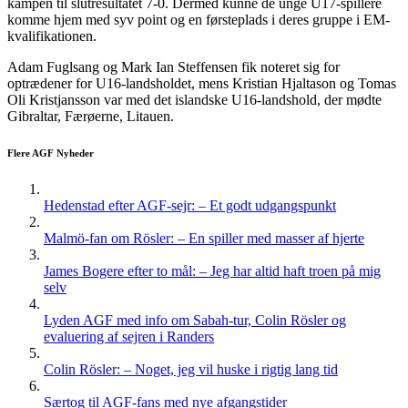
kampen til slutresultatet 7-0. Dermed kunne de unge U17-spillere
komme hjem med syv point og en førsteplads i deres gruppe i EM-
kvalifikationen.
Adam Fuglsang og Mark Ian Steffensen fik noteret sig for
optrædener for U16-landsholdet, mens Kristian Hjaltason og Tomas
Oli Kristjansson var med det islandske U16-landshold, der mødte
Gibraltar, Færøerne, Litauen.
Flere AGF Nyheder
Hedenstad efter AGF-sejr: – Et godt udgangspunkt
Malmö-fan om Rösler: – En spiller med masser af hjerte
James Bogere efter to mål: – Jeg har altid haft troen på mig
selv
Lyden AGF med info om Sabah-tur, Colin Rösler og
evaluering af sejren i Randers
Colin Rösler: – Noget, jeg vil huske i rigtig lang tid
Særtog til AGF-fans med nye afgangstider