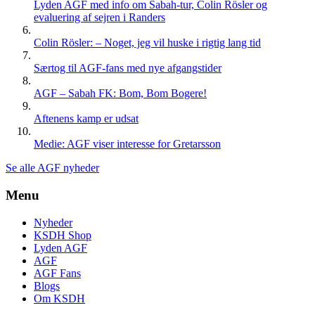
Lyden AGF med info om Sabah-tur, Colin Rösler og
evaluering af sejren i Randers
Colin Rösler: – Noget, jeg vil huske i rigtig lang tid
Særtog til AGF-fans med nye afgangstider
AGF – Sabah FK: Bom, Bom Bogere!
Aftenens kamp er udsat
Medie: AGF viser interesse for Gretarsson
Se alle AGF nyheder
Menu
Nyheder
KSDH Shop
Lyden AGF
AGF
AGF Fans
Blogs
Om KSDH