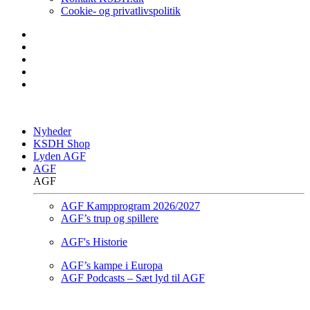
Cookie- og privatlivspolitik
Nyheder
KSDH Shop
Lyden AGF
AGF
AGF
AGF Kampprogram 2026/2027
AGF’s trup og spillere
AGF's Historie
AGF’s kampe i Europa
AGF Podcasts – Sæt lyd til AGF