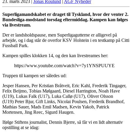
23. marts 2023
|
Jonas Roulund
|
AGF Nyheder
Superligamandskabet er draget til Tyskland, hvor der venter 2.
Bundesliga-modstand torsdag eftermiddag. Kampen kan følges
via livestream.
Der er landsholdspause, men Superligagutterne er alligevel på
arbejde, og i dag står de overfor KSV Holstein i en testkamp på Citti
Fussball Park.
Kampen spilles klokken 14, og den kan livestreames her:
https://www.youtube.com/watch?v=7y1YNSPUUYE
Truppen til kampen ser således ud:
Jesper Hansen, Per Kristian Bråtveit, Eric Kahl, Frederik Tingager,
Felix Beijmo, Tobias Mølgaard, Diesel Harrington, Noah Have
(U19), Lukas Falk (U17), Luka Callø (U17), Oliver Olsson
(U19) Peter Bjur, Gift Links, Nicolai Poulsen, Frederik Brandhof,
Mathias Sauer, Mads Emil Madsen, Kevin Yakob, Patrick
Mortensen, Jing Reec, Sigurd Haugen.
Ifølge Stiftens journalist, Dennis Bjerre, så får vi en lidt alternativ
opstilling at se idag: