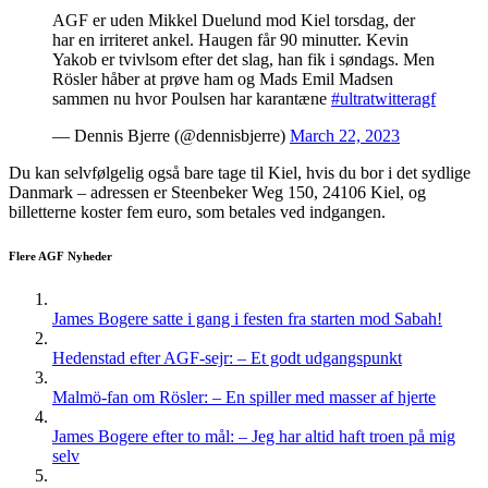
AGF er uden Mikkel Duelund mod Kiel torsdag, der
har en irriteret ankel. Haugen får 90 minutter. Kevin
Yakob er tvivlsom efter det slag, han fik i søndags. Men
Rösler håber at prøve ham og Mads Emil Madsen
sammen nu hvor Poulsen har karantæne
#ultratwitteragf
— Dennis Bjerre (@dennisbjerre)
March 22, 2023
Du kan selvfølgelig også bare tage til Kiel, hvis du bor i det sydlige
Danmark – adressen er Steenbeker Weg 150, 24106 Kiel, og
billetterne koster fem euro, som betales ved indgangen.
Flere AGF Nyheder
James Bogere satte i gang i festen fra starten mod Sabah!
Hedenstad efter AGF-sejr: – Et godt udgangspunkt
Malmö-fan om Rösler: – En spiller med masser af hjerte
James Bogere efter to mål: – Jeg har altid haft troen på mig
selv