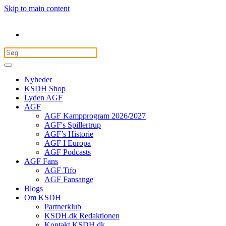
Skip to main content
Nyheder
KSDH Shop
Lyden AGF
AGF
AGF Kampprogram 2026/2027
AGF's Spillertrup
AGF’s Historie
AGF I Europa
AGF Podcasts
AGF Fans
AGF Tifo
AGF Fansange
Blogs
Om KSDH
Partnerklub
KSDH.dk Redaktionen
Kontakt KSDH.dk