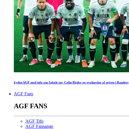
Lyden AGF med info om Sabah-tur, Colin Rösler og evaluering af sejren i Randers
AGF Fans
AGF FANS
AGF Tifo
AGF Fansange