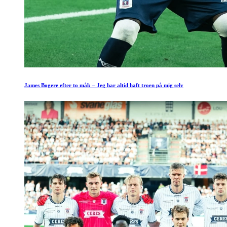
James Bogere efter to mål: – Jeg har altid haft troen på mig selv