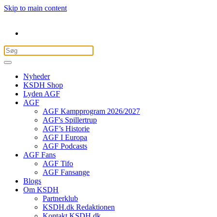
Skip to main content
Nyheder
KSDH Shop
Lyden AGF
AGF
AGF Kampprogram 2026/2027
AGF's Spillertrup
AGF’s Historie
AGF I Europa
AGF Podcasts
AGF Fans
AGF Tifo
AGF Fansange
Blogs
Om KSDH
Partnerklub
KSDH.dk Redaktionen
Kontakt KSDH.dk