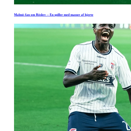
Malmö-fan om Rösler: – En spiller med masser af hjerte