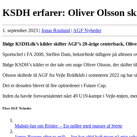
KSDH erfarer: Oliver Olsson ski
1. september 2023
|
Jonas Roulund
|
AGF Nyheder
Ifølge KSDH.dk’s kilder skifter AGF’s 20-årige centerback, Oliver
Sportschef i FA 2000, Steffen Dam, bekræftede tidligere på aftenen o
Ifølge KSDH’s kilder er der tale om unge Oliver Olsson, der skifter ti
Olsson skiftede til AGF fra Vejle Boldklub i sommeren 2022 og har si
Det er desuden blevet til fire optrædener i Future Cup.
Inden da havde forsvarstalentet nået 49 U19-kampe i Vejle-trøjen, men
Flere AGF Nyheder
Malmö-fan om Rösler: – En spiller med masser af hjerte
James Bogere efter to mål: – Jeg har altid haft troen på mig selv