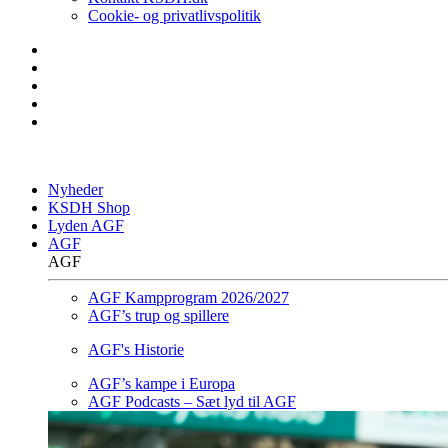
Cookie- og privatlivspolitik
Nyheder
KSDH Shop
Lyden AGF
AGF
AGF
AGF Kampprogram 2026/2027
AGF’s trup og spillere
AGF's Historie
AGF’s kampe i Europa
AGF Podcasts – Sæt lyd til AGF