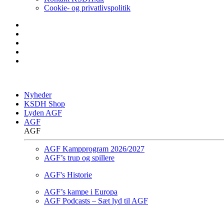
Cookie- og privatlivspolitik
Nyheder
KSDH Shop
Lyden AGF
AGF
AGF
AGF Kampprogram 2026/2027
AGF’s trup og spillere
AGF's Historie
AGF’s kampe i Europa
AGF Podcasts – Sæt lyd til AGF