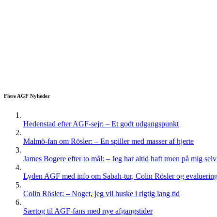
Flere AGF Nyheder
Hedenstad efter AGF-sejr: – Et godt udgangspunkt
Malmö-fan om Rösler: – En spiller med masser af hjerte
James Bogere efter to mål: – Jeg har altid haft troen på mig selv
Lyden AGF med info om Sabah-tur, Colin Rösler og evaluering 
Colin Rösler: – Noget, jeg vil huske i rigtig lang tid
Særtog til AGF-fans med nye afgangstider