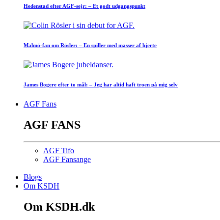
Hedenstad efter AGF-sejr: – Et godt udgangspunkt
Malmö-fan om Rösler: – En spiller med masser af hjerte
James Bogere efter to mål: – Jeg har altid haft troen på mig selv
AGF Fans
AGF FANS
AGF Tifo
AGF Fansange
Blogs
Om KSDH
Om KSDH.dk