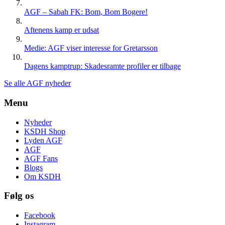
AGF – Sabah FK: Bom, Bom Bogere!
Aftenens kamp er udsat
Medie: AGF viser interesse for Gretarsson
Dagens kamptrup: Skadesramte profiler er tilbage
Se alle AGF nyheder
Menu
Nyheder
KSDH Shop
Lyden AGF
AGF
AGF Fans
Blogs
Om KSDH
Følg os
Facebook
Instagram