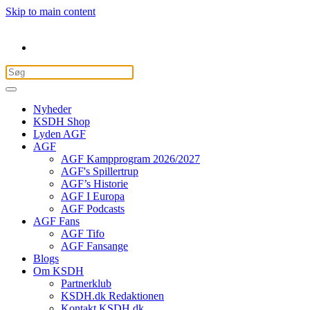
Skip to main content
Nyheder
KSDH Shop
Lyden AGF
AGF
AGF Kampprogram 2026/2027
AGF's Spillertrup
AGF’s Historie
AGF I Europa
AGF Podcasts
AGF Fans
AGF Tifo
AGF Fansange
Blogs
Om KSDH
Partnerklub
KSDH.dk Redaktionen
Kontakt KSDH.dk