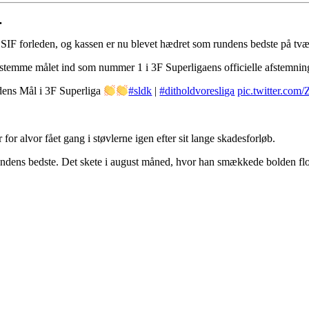
.
SIF forleden, og kassen er nu blevet hædret som rundens bedste på tvæ
at stemme målet ind som nummer 1 i 3F Superligaens officielle afstemnin
dens Mål i 3F Superliga
#sldk
|
#ditholdvoresliga
pic.twitter.co
or alvor fået gang i støvlerne igen efter sit lange skadesforløb.
m rundens bedste. Det skete i august måned, hvor han smækkede bolden f