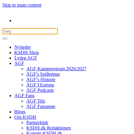
Skip to main content
Nyheder
KSDH Shop
Lyden AGF
AGF
AGF Kampprogram 2026/2027
AGF's Spillertrup
AGF’s Historie
AGF I Europa
AGF Podcasts
AGF Fans
AGF Tifo
AGF Fansange
Blogs
Om KSDH
Partnerklub
KSDH.dk Redaktionen
Kontakt KSDH.dk