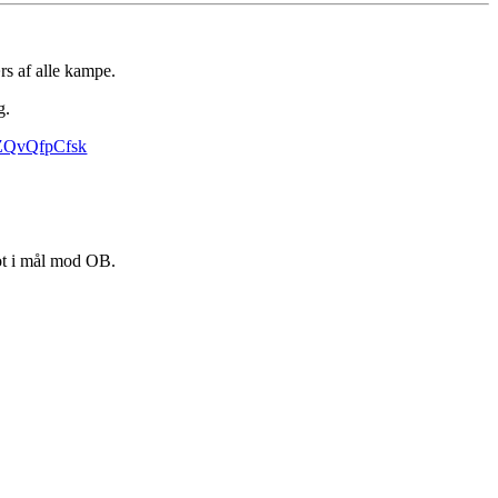
rs af alle kampe.
g.
m/ZQvQfpCfsk
lot i mål mod OB.