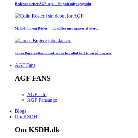
Hedenstad efter AGF-sejr: – Et godt udgangspunkt
Malmö-fan om Rösler: – En spiller med masser af hjerte
James Bogere efter to mål: – Jeg har altid haft troen på mig selv
AGF Fans
AGF FANS
AGF Tifo
AGF Fansange
Blogs
Om KSDH
Om KSDH.dk