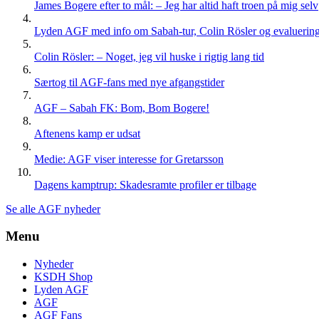
James Bogere efter to mål: – Jeg har altid haft troen på mig selv
Lyden AGF med info om Sabah-tur, Colin Rösler og evaluering 
Colin Rösler: – Noget, jeg vil huske i rigtig lang tid
Særtog til AGF-fans med nye afgangstider
AGF – Sabah FK: Bom, Bom Bogere!
Aftenens kamp er udsat
Medie: AGF viser interesse for Gretarsson
Dagens kamptrup: Skadesramte profiler er tilbage
Se alle AGF nyheder
Menu
Nyheder
KSDH Shop
Lyden AGF
AGF
AGF Fans