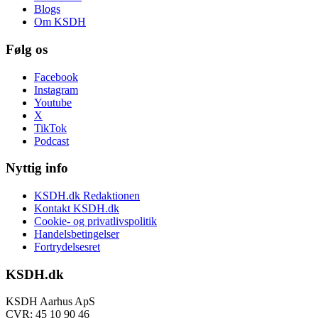
Blogs
Om KSDH
Følg os
Facebook
Instagram
Youtube
X
TikTok
Podcast
Nyttig info
KSDH.dk Redaktionen
Kontakt KSDH.dk
Cookie- og privatlivspolitik
Handelsbetingelser
Fortrydelsesret
KSDH.dk
KSDH Aarhus ApS
CVR: 45 10 90 46