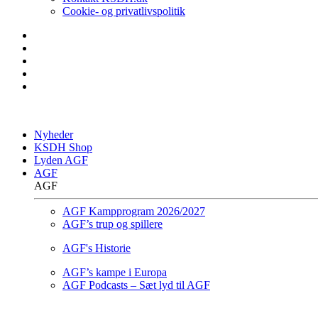
Cookie- og privatlivspolitik
Nyheder
KSDH Shop
Lyden AGF
AGF
AGF
AGF Kampprogram 2026/2027
AGF’s trup og spillere
AGF's Historie
AGF’s kampe i Europa
AGF Podcasts – Sæt lyd til AGF