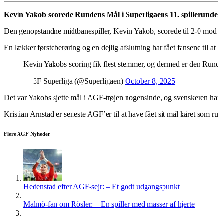
Kevin Yakob scorede Rundens Mål i Superligaens 11. spillerunde
Den genopstandne midtbanespiller, Kevin Yakob, scorede til 2-0 mod 
En lækker førsteberøring og en dejlig afslutning har fået fansene til 
Kevin Yakobs scoring fik flest stemmer, og dermed er den Run
— 3F Superliga (@Superligaen)
October 8, 2025
Det var Yakobs sjette mål i AGF-trøjen nogensinde, og svenskeren har f
Kristian Arnstad er seneste AGF’er til at have fået sit mål kåret so
Flere AGF Nyheder
Hedenstad efter AGF-sejr: – Et godt udgangspunkt
Malmö-fan om Rösler: – En spiller med masser af hjerte