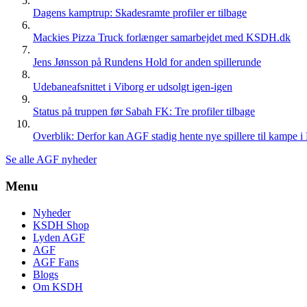
Dagens kamptrup: Skadesramte profiler er tilbage
Mackies Pizza Truck forlænger samarbejdet med KSDH.dk
Jens Jønsson på Rundens Hold for anden spillerunde
Udebaneafsnittet i Viborg er udsolgt igen-igen
Status på truppen før Sabah FK: Tre profiler tilbage
Overblik: Derfor kan AGF stadig hente nye spillere til kampe i
Se alle AGF nyheder
Menu
Nyheder
KSDH Shop
Lyden AGF
AGF
AGF Fans
Blogs
Om KSDH