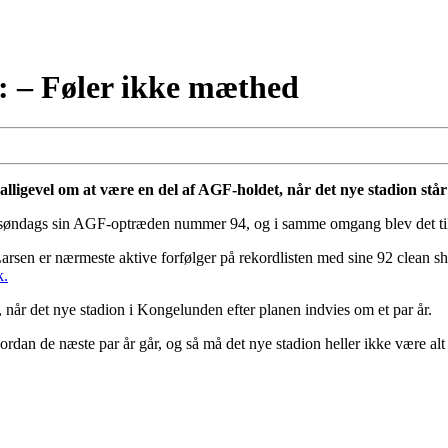
: – Føler ikke mæthed
lligevel om at være en del af AGF-holdet, når det nye stadion står
øndags sin AGF-optræden nummer 94, og i samme omgang blev det til d
arsen er nærmeste aktive forfølger på rekordlisten med sine 92 clean s
k.
, når det nye stadion i Kongelunden efter planen indvies om et par år.
hvordan de næste par år går, og så må det nye stadion heller ikke være al