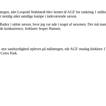
egen, idet Leopold Wahlstedt blev hentet til AGF for omkring 1 milli
r nemlig stået samtlige kampe i indeværende sæson.
 Bailey i sidste sæson, hvor jeg var ude i noget af sæsonen. Der må man
sunde konkurrence, forklarer Jesper Hansen.
 med stor sandsynlighed opleves på målstregen, når AGF onsdag klokken
 Ceres Park.