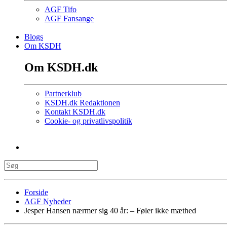
AGF Tifo
AGF Fansange
Blogs
Om KSDH
Om KSDH.dk
Partnerklub
KSDH.dk Redaktionen
Kontakt KSDH.dk
Cookie- og privatlivspolitik
Forside
AGF Nyheder
Jesper Hansen nærmer sig 40 år: – Føler ikke mæthed