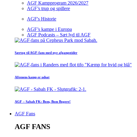
AGF Kampprogram 2026/2027
AGF’s trup og spillere
AGF's Historie
AGF’s kampe i Europa
AGF Podcasts – Sæt lyd til AGF
Særtog til AGF-fans med nye afgangstider
Aftenens kamp er udsat
AGF – Sabah FK: Bom, Bom Bogere!
AGF Fans
AGF FANS