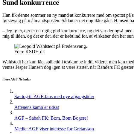
Sund konkurrence
Han fik denne sommer en ny mand at konkurrere med om spottet på str
førstevalg på målmandsposten. Sådan er det dog ikke gået. Hansen ha
– Jeg føler, der er en rigtig god konkurrence, og det var der også med
mig til ilden, og det er det, der er købt ind for, at vi skaber den her 
Foto: KSDH.dk
Wahlstedt har kun fået spilletid i testkampe indtil videre, men kan
ventes Jesper Hansen dog igen at være starter, når Randers FC gæster
Flere AGF Nyheder
Særtog til AGF-fans med nye afgangstider
Aftenens kamp er udsat
AGF – Sabah FK: Bom, Bom Bogere!
Medie: AGF viser interesse for Gretarsson