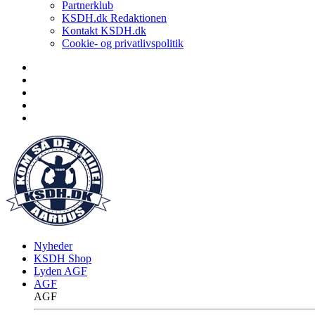
Partnerklub
KSDH.dk Redaktionen
Kontakt KSDH.dk
Cookie- og privatlivspolitik
Nyheder
KSDH Shop
Lyden AGF
AGF
AGF