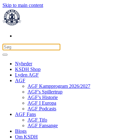
Skip to main content
Nyheder
KSDH Shop
Lyden AGF
AGF
AGF Kampprogram 2026/2027
AGF's Spillertrup
AGF’s Historie
AGF I Europa
AGF Podcasts
AGF Fans
AGF Tifo
AGF Fansange
Blogs
Om KSDH