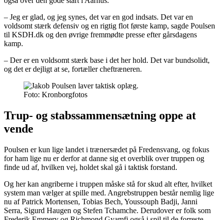
også over den gode start i Aarhus.
– Jeg er glad, og jeg synes, det var en god indsats. Det var en
voldsomt stærk defensiv og en rigtig flot første kamp, sagde Poulsen
til KSDH.dk og den øvrige fremmødte presse efter gårsdagens
kamp.
– Der er en voldsomt stærk base i det her hold. Det var bundsolidt,
og det er dejligt at se, fortæller cheftræneren.
Foto: Kronborgfotos
Trup- og stabssammensætning oppe at
vende
Poulsen er kun lige landet i trænersædet på Fredensvang, og fokus
for ham lige nu er derfor at danne sig et overblik over truppen og
finde ud af, hvilken vej, holdet skal gå i taktisk forstand.
Og her kan angriberne i truppen måske stå for skud alt efter, hvilket
system man vælger at spille med. Angrebstruppen består nemlig lige
nu af Patrick Mortensen, Tobias Bech, Youssouph Badji, Janni
Serra, Sigurd Haugen og Stefen Tchamche. Derudover er folk som
Frederik Emmery og Richmond Gyamfi også i spil til de forreste