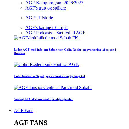
AGF Kampprogram 2026/2027
AGF’s trup og spillere
AGF's Historie
AGF’s kampe i Europa
AGF Podcasts – Sæt lyd til AGF
Lyden AGF med info om Sabah-tur, Colin Rösler og evaluering af sejren i
Randers
Colin Rösler: – Noget, jeg vil huske i rigtig lang tid
Særtog til AGF-fans med nye afgangstider
AGF Fans
AGF FANS