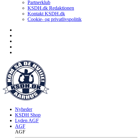
Partnerklub
KSDH.dk Redaktionen
Kontakt KSDH.dk
Cookie- og privatlivspolitik
Nyheder
KSDH Shop
Lyden AGF
AGF
AGF