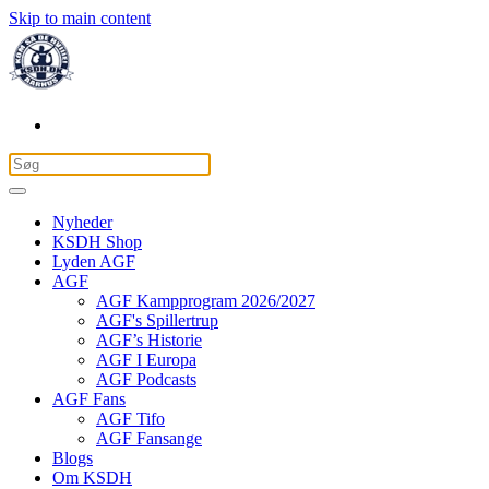
Skip to main content
Nyheder
KSDH Shop
Lyden AGF
AGF
AGF Kampprogram 2026/2027
AGF's Spillertrup
AGF’s Historie
AGF I Europa
AGF Podcasts
AGF Fans
AGF Tifo
AGF Fansange
Blogs
Om KSDH