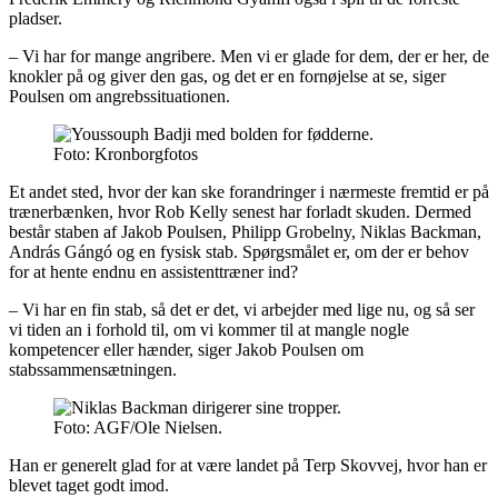
pladser.
– Vi har for mange angribere. Men vi er glade for dem, der er her, de
knokler på og giver den gas, og det er en fornøjelse at se, siger
Poulsen om angrebssituationen.
Foto: Kronborgfotos
Et andet sted, hvor der kan ske forandringer i nærmeste fremtid er på
trænerbænken, hvor Rob Kelly senest har forladt skuden. Dermed
består staben af Jakob Poulsen, Philipp Grobelny, Niklas Backman,
András Gángó og en fysisk stab. Spørgsmålet er, om der er behov
for at hente endnu en assistenttræner ind?
– Vi har en fin stab, så det er det, vi arbejder med lige nu, og så ser
vi tiden an i forhold til, om vi kommer til at mangle nogle
kompetencer eller hænder, siger Jakob Poulsen om
stabssammensætningen.
Foto: AGF/Ole Nielsen.
Han er generelt glad for at være landet på Terp Skovvej, hvor han er
blevet taget godt imod.