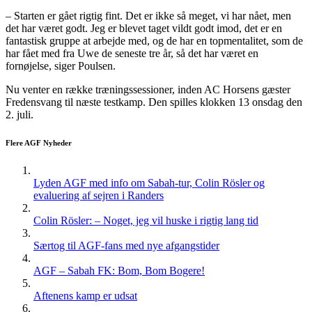
– Starten er gået rigtig fint. Det er ikke så meget, vi har nået, men
det har været godt. Jeg er blevet taget vildt godt imod, det er en
fantastisk gruppe at arbejde med, og de har en topmentalitet, som de
har fået med fra Uwe de seneste tre år, så det har været en
fornøjelse, siger Poulsen.
Nu venter en række træningssessioner, inden AC Horsens gæster
Fredensvang til næste testkamp. Den spilles klokken 13 onsdag den
2. juli.
Flere AGF Nyheder
Lyden AGF med info om Sabah-tur, Colin Rösler og
evaluering af sejren i Randers
Colin Rösler: – Noget, jeg vil huske i rigtig lang tid
Særtog til AGF-fans med nye afgangstider
AGF – Sabah FK: Bom, Bom Bogere!
Aftenens kamp er udsat