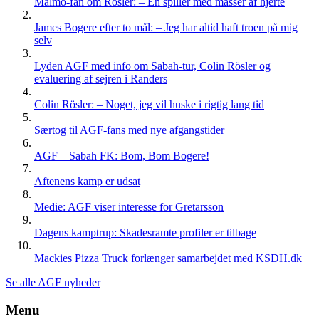
Malmö-fan om Rösler: – En spiller med masser af hjerte
James Bogere efter to mål: – Jeg har altid haft troen på mig
selv
Lyden AGF med info om Sabah-tur, Colin Rösler og
evaluering af sejren i Randers
Colin Rösler: – Noget, jeg vil huske i rigtig lang tid
Særtog til AGF-fans med nye afgangstider
AGF – Sabah FK: Bom, Bom Bogere!
Aftenens kamp er udsat
Medie: AGF viser interesse for Gretarsson
Dagens kamptrup: Skadesramte profiler er tilbage
Mackies Pizza Truck forlænger samarbejdet med KSDH.dk
Se alle AGF nyheder
Menu