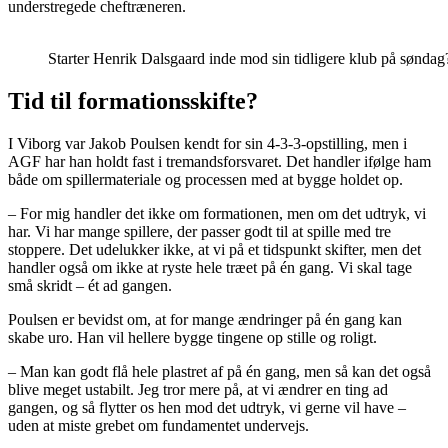
understregede cheftræneren.
Starter Henrik Dalsgaard inde mod sin tidligere klub på sønda
Tid til formationsskifte?
I Viborg var Jakob Poulsen kendt for sin 4-3-3-opstilling, men i
AGF har han holdt fast i tremandsforsvaret. Det handler ifølge ham
både om spillermateriale og processen med at bygge holdet op.
– For mig handler det ikke om formationen, men om det udtryk, vi
har. Vi har mange spillere, der passer godt til at spille med tre
stoppere. Det udelukker ikke, at vi på et tidspunkt skifter, men det
handler også om ikke at ryste hele træet på én gang. Vi skal tage
små skridt – ét ad gangen.
Poulsen er bevidst om, at for mange ændringer på én gang kan
skabe uro. Han vil hellere bygge tingene op stille og roligt.
– Man kan godt flå hele plastret af på én gang, men så kan det også
blive meget ustabilt. Jeg tror mere på, at vi ændrer en ting ad
gangen, og så flytter os hen mod det udtryk, vi gerne vil have –
uden at miste grebet om fundamentet undervejs.