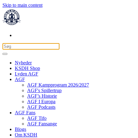
Skip to main content
Nyheder
KSDH Shop
Lyden AGF
AGF
AGF Kampprogram 2026/2027
AGF's Spillertrup
AGF’s Historie
AGF I Europa
AGF Podcasts
AGF Fans
AGF Tifo
AGF Fansange
Blogs
Om KSDH