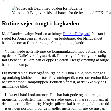
Youssuoph Badji var sidst på banen for de hviie mod FCK tilb
Rutine vejer tungt i bagkæden
Mod Randers valgte Poulsen at bringe
Henrik Dalsgaard
fra start i
stedet for Jonas Jensen-Abbew – en beslutning, der blandt andet
handlede om at få mere ro og erfaring ind i bagkæden.
– Vi manglede noget styring og kommunikation mod Sønderjyske,
og det er “Dalle” virkelig stærk til. Han er i god form og har stadig
fart i benene, selvom han er oppe i alderen. Det gav mening at bruge
ham i den kamp.
Fra mediets side, blev også spurgt ind til Luka Callø, som mange i
og omkring klubben har store forventninger til, men som endnu ikke
har været med i kamptruppen. Poulsen slår fast, at det ikke skyldes
manglende tillid.
– Luka er i hård konkurrence. Han har haft gode og mindre gode
momenter i opstarten, men han er stadig ung. Jeg har sagt til ham, at
det ikke er nu eller aldrig. Nogle spillere skal bare bruge lidt mere tid
– især i den position, hvor det handler meget om timing og ansvar,