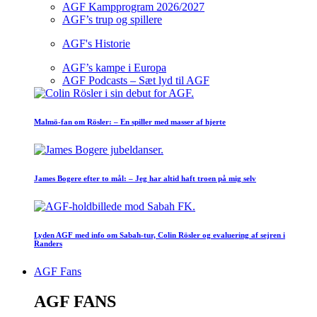
AGF Kampprogram 2026/2027
AGF’s trup og spillere
AGF's Historie
AGF’s kampe i Europa
AGF Podcasts – Sæt lyd til AGF
Malmö-fan om Rösler: – En spiller med masser af hjerte
James Bogere efter to mål: – Jeg har altid haft troen på mig selv
Lyden AGF med info om Sabah-tur, Colin Rösler og evaluering af sejren i
Randers
AGF Fans
AGF FANS