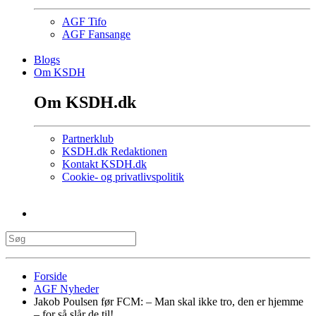
AGF Tifo
AGF Fansange
Blogs
Om KSDH
Om KSDH.dk
Partnerklub
KSDH.dk Redaktionen
Kontakt KSDH.dk
Cookie- og privatlivspolitik
Forside
AGF Nyheder
Jakob Poulsen før FCM: – Man skal ikke tro, den er hjemme
– for så slår de til!