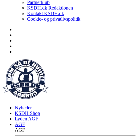
Partnerklub
KSDH.dk Redaktionen
Kontakt KSDH.dk
Cookie- og privatlivspolitik
Nyheder
KSDH Shop
Lyden AGF
AGF
AGF