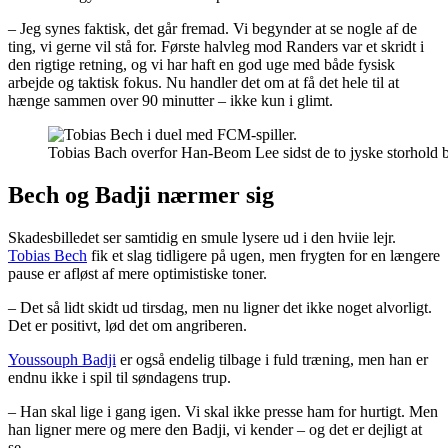
– Jeg synes faktisk, det går fremad. Vi begynder at se nogle af de
ting, vi gerne vil stå for. Første halvleg mod Randers var et skridt i
den rigtige retning, og vi har haft en god uge med både fysisk
arbejde og taktisk fokus. Nu handler det om at få det hele til at
hænge sammen over 90 minutter – ikke kun i glimt.
Tobias Bach overfor Han-Beom Lee sidst de to jyske storhold 
Bech og Badji nærmer sig
Skadesbilledet ser samtidig en smule lysere ud i den hviie lejr.
Tobias Bech
fik et slag tidligere på ugen, men frygten for en længere
pause er afløst af mere optimistiske toner.
– Det så lidt skidt ud tirsdag, men nu ligner det ikke noget alvorligt.
Det er positivt, lød det om angriberen.
Youssouph Badji
er også endelig tilbage i fuld træning, men han er
endnu ikke i spil til søndagens trup.
– Han skal lige i gang igen. Vi skal ikke presse ham for hurtigt. Men
han ligner mere og mere den Badji, vi kender – og det er dejligt at
se.