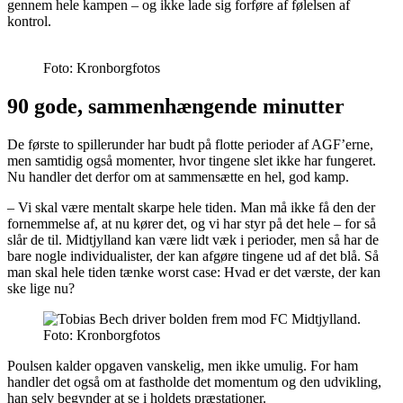
gennem hele kampen – og ikke lade sig forføre af følelsen af
kontrol.
Foto: Kronborgfotos
90 gode, sammenhængende minutter
De første to spillerunder har budt på flotte perioder af AGF’erne,
men samtidig også momenter, hvor tingene slet ikke har fungeret.
Nu handler det derfor om at sammensætte en hel, god kamp.
– Vi skal være mentalt skarpe hele tiden. Man må ikke få den der
fornemmelse af, at nu kører det, og vi har styr på det hele – for så
slår de til. Midtjylland kan være lidt væk i perioder, men så har de
bare nogle individualister, der kan afgøre tingene ud af det blå. Så
man skal hele tiden tænke worst case: Hvad er det værste, der kan
ske lige nu?
Foto: Kronborgfotos
Poulsen kalder opgaven vanskelig, men ikke umulig. For ham
handler det også om at fastholde det momentum og den udvikling,
han selv begynder at se i holdets præstationer.