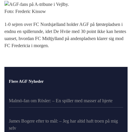
Foto: Frederic Kissow
1-0 sejren over FC Nordsjælland holder AGF på førstepladsen i
endnu en spillerunde, idet De Hviie med 30 point ikke kan hentes
uanset, hvordan FC Midtjylland på andenpladsen klarer sig mod
FC Fredericia i morgen.
Flere AGF Nyheder
Malmö-fan om Rösler: – En spiller med masser af hjerte
James Bogere efter to mål: – Jeg har altid haft troen på mig
selv