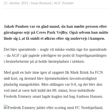
25. oktober 2025
|
Jonas Roulund
|
AGF Nyheder
Jakob Poulsen var en glad mand, da han mødte pressen efter
gårsdagens sejr på Ceres Park Vejlby. Også selvom han måtte
finde sig i, at få smidt et ølkrus efter sig undervejs i kampen.
Det blev spændende – nogle vil måske endda sige for spændende
– da AGF i går jagtede yderligere tre point til Superligasamlingen
i bestræbelserne på at holde førstepladsen i rækken.
Med godt en halv time igen af opgøret fik Mark Brink fra FCN
rødt kort, og dermed blev hjemmeholdets favoritværdighed
pludselig mangedoblet. Men stillingen var 0-0, og det blev den
ved med at være helt indtil det 89. minut, hvor indskiftede
Frederik Emmery smart lagde kuglen ind bag Andreas Hansen.