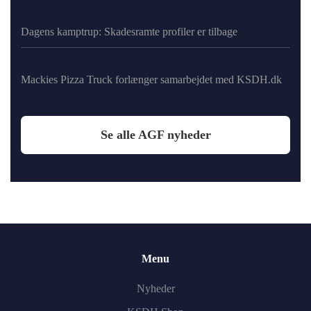
Dagens kamptrup: Skadesramte profiler er tilbage
Mackies Pizza Truck forlænger samarbejdet med KSDH.dk
Se alle AGF nyheder
Menu
Nyheder