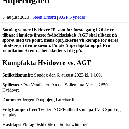
Superligaen
5. august 2023
|
Steen Erhard
|
AGF Nyheder
Søndag venter Hvidovre IF, som for første gang i 26 år er
tilbage i landets fineste fodboldselskab. AGF skal tilbage på
sporet med tre point, mens oprykkerne vil kæmpe for deres
første sejr i denne sæson. Første Superligakamp på Pro
Ventilation Arena – her klæder vi dig på.
Kampfakta Hvidovre vs. AGF
Spilletidspunkt
: Søndag den 6. august 2023 kl. 14.00.
Spillested:
Pro Ventilation Arena, Sollentuna Alle 1, 2650
Hvidovre.
Dommer:
Jørgen Daugbjerg Burchardt.
Følg kampen her:
Twitter: AGFFodbold samt på TV 3 Sport og
Viaplay.
Hashtags:
#hifagf #sldk #ksdh #ultratwitteragf