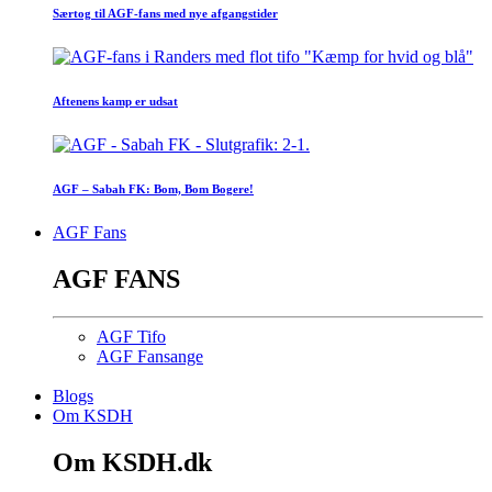
Særtog til AGF-fans med nye afgangstider
Aftenens kamp er udsat
AGF – Sabah FK: Bom, Bom Bogere!
AGF Fans
AGF FANS
AGF Tifo
AGF Fansange
Blogs
Om KSDH
Om KSDH.dk