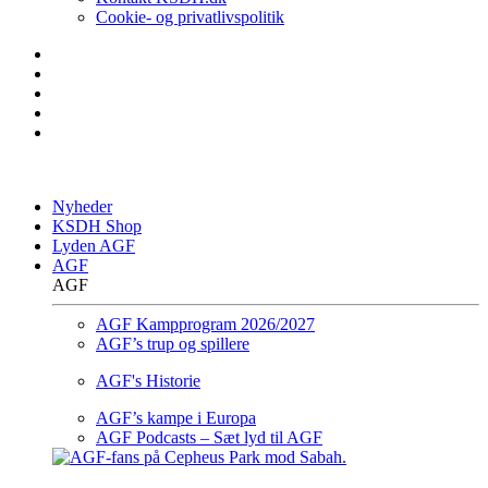
Cookie- og privatlivspolitik
Nyheder
KSDH Shop
Lyden AGF
AGF
AGF
AGF Kampprogram 2026/2027
AGF’s trup og spillere
AGF's Historie
AGF’s kampe i Europa
AGF Podcasts – Sæt lyd til AGF