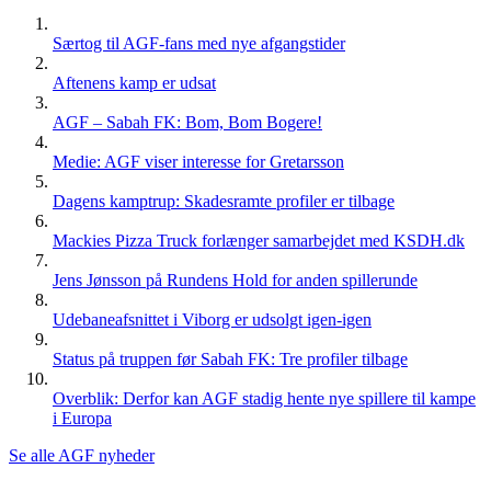
Særtog til AGF-fans med nye afgangstider
Aftenens kamp er udsat
AGF – Sabah FK: Bom, Bom Bogere!
Medie: AGF viser interesse for Gretarsson
Dagens kamptrup: Skadesramte profiler er tilbage
Mackies Pizza Truck forlænger samarbejdet med KSDH.dk
Jens Jønsson på Rundens Hold for anden spillerunde
Udebaneafsnittet i Viborg er udsolgt igen-igen
Status på truppen før Sabah FK: Tre profiler tilbage
Overblik: Derfor kan AGF stadig hente nye spillere til kampe
i Europa
Se alle AGF nyheder