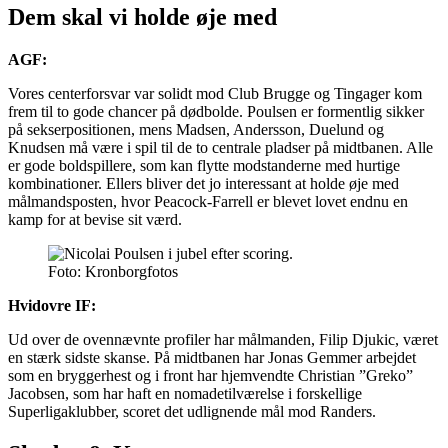
Dem skal vi holde øje med
AGF:
Vores centerforsvar var solidt mod Club Brugge og Tingager kom
frem til to gode chancer på dødbolde. Poulsen er formentlig sikker
på sekserpositionen, mens Madsen, Andersson, Duelund og
Knudsen må være i spil til de to centrale pladser på midtbanen. Alle
er gode boldspillere, som kan flytte modstanderne med hurtige
kombinationer. Ellers bliver det jo interessant at holde øje med
målmandsposten, hvor Peacock-Farrell er blevet lovet endnu en
kamp for at bevise sit værd.
Foto: Kronborgfotos
Hvidovre IF:
Ud over de ovennævnte profiler har målmanden, Filip Djukic, været
en stærk sidste skanse. På midtbanen har Jonas Gemmer arbejdet
som en bryggerhest og i front har hjemvendte Christian ”Greko”
Jacobsen, som har haft en nomadetilværelse i forskellige
Superligaklubber, scoret det udlignende mål mod Randers.