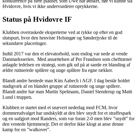
konkurrence på flere pladser, som Uwe har ønsket, bør vi kunne slå
Hvidovre, hvis vi ikke undervurderer oprykkerne.
Status på Hvidovre IF
Klubben overraskede eksperterne ved at rykke op efter en god
slutspurt, hvor den henviste Helsingør og Sønderjyske til de
sekundære placeringer.
Indtil 2017 var den et elevatorhold, som endog var nede at vende
Danmarksserien. Med ansættelsen af Per Frandsen som cheftræner
anlagde ledelsen en strategi, som gik ud på at samle en blanding af
ældre rutinerede spillere og unge spillere fra egne rækker.
Blandt andre hentede man Kim Aabech i AGF. I dag består holdet
stadigvæk af en blandet gruppe af rutinerede og unge spillere.
Blandt andre har man Martin Spelmann, Daniel Stenderup og Matti
Lund i truppen.
Klubben er startet med et snævert nederlag mod FCM, hvor
dommerudvalget har undskyldt at den blev snydt for et straffespark
og en uafgjort mod Randers, som var foran 2-0 men blev ”snydt” for
den ventede hjemmesejr. Det er derfor ikke klogt at anse denne
kamp for en ”walkover”.