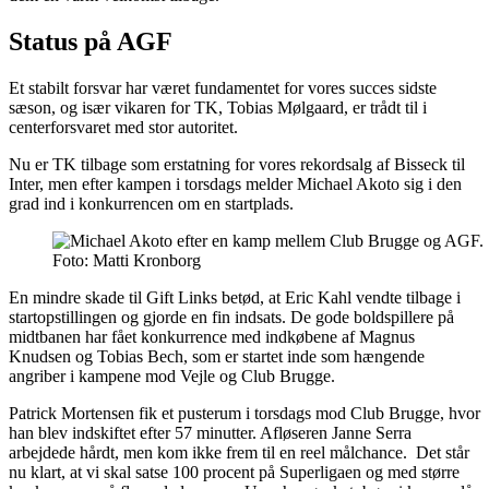
Status på AGF
Et stabilt forsvar har været fundamentet for vores succes sidste
sæson, og især vikaren for TK, Tobias Mølgaard, er trådt til i
centerforsvaret med stor autoritet.
Nu er TK tilbage som erstatning for vores rekordsalg af Bisseck til
Inter, men efter kampen i torsdags melder Michael Akoto sig i den
grad ind i konkurrencen om en startplads.
Foto: Matti Kronborg
En mindre skade til Gift Links betød, at Eric Kahl vendte tilbage i
startopstillingen og gjorde en fin indsats. De gode boldspillere på
midtbanen har fået konkurrence med indkøbene af Magnus
Knudsen og Tobias Bech, som er startet inde som hængende
angriber i kampene mod Vejle og Club Brugge.
Patrick Mortensen fik et pusterum i torsdags mod Club Brugge, hvor
han blev indskiftet efter 57 minutter. Afløseren Janne Serra
arbejdede hårdt, men kom ikke frem til en reel målchance. Det står
nu klart, at vi skal satse 100 procent på Superligaen og med større