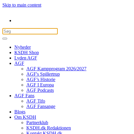
Skip to main content
Nyheder
KSDH Shop
Lyden AGF
AGF
AGF Kampprogram 2026/2027
AGF's Spillertrup
AGF’s Historie
AGF I Europa
AGF Podcasts
AGF Fans
AGF Tifo
AGF Fansange
Blogs
Om KSDH
Partnerklub
KSDH.dk Redaktionen
Kontakt KSDH.dk