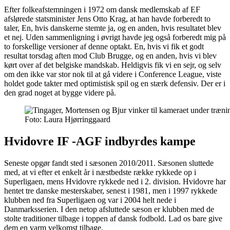
Efter folkeafstemningen i 1972 om dansk medlemskab af EF
afslørede statsminister Jens Otto Krag, at han havde forberedt to
taler, En, hvis danskerne stemte ja, og en anden, hvis resultatet blev
et nej. Uden sammenligning i øvrigt havde jeg også forberedt mig på
to forskellige versioner af denne optakt. En, hvis vi fik et godt
resultat torsdag aften mod Club Brugge, og en anden, hvis vi blev
kørt over af det belgiske mandskab. Heldigvis fik vi en sejr, og selv
om den ikke var stor nok til at gå videre i Conference League, viste
holdet gode takter med optimistisk spil og en stærk defensiv. Der er i
den grad noget at bygge videre på.
Foto: Laura Hjørringgaard
Hvidovre IF -AGF indbyrdes kampe
Seneste opgør fandt sted i sæsonen 2010/2011. Sæsonen sluttede
med, at vi efter et enkelt år i næstbedste række rykkede op i
Superligaen, mens Hvidovre rykkede ned i 2. division. Hvidovre har
hentet tre danske mesterskaber, senest i 1981, men i 1997 rykkede
klubben ned fra Superligaen og var i 2004 helt nede i
Danmarksserien. I den netop afsluttede sæson er klubben med de
stolte traditioner tilbage i toppen af dansk fodbold. Lad os bare give
dem en varm velkomst tilbage.