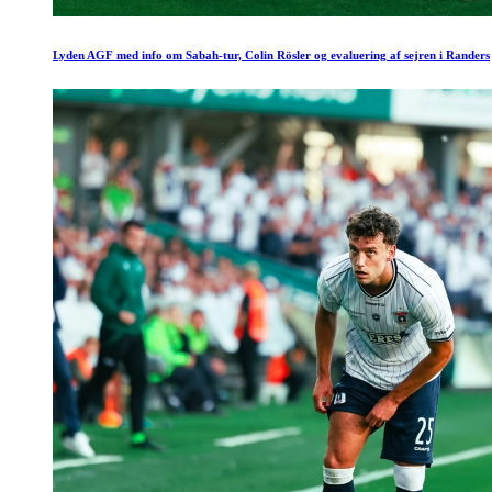
Lyden AGF med info om Sabah-tur, Colin Rösler og evaluering af sejren i Randers