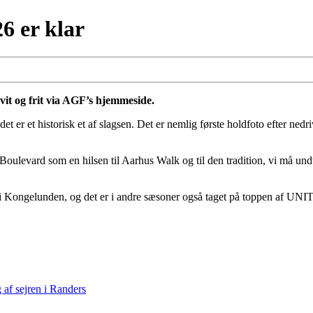
6 er klar
kvit og frit via AGF’s hjemmeside.
det er et historisk et af slagsen. Det er nemlig første holdfoto efter ne
ulevard som en hilsen til Aarhus Walk og til den tradition, vi må undvær
k i Kongelunden, og det er i andre sæsoner også taget på toppen af U
af sejren i Randers