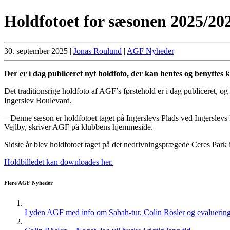
Holdfotoet for sæsonen 2025/202
30. september 2025
|
Jonas Roulund
|
AGF Nyheder
Der er i dag publiceret nyt holdfoto, der kan hentes og benyttes 
Det traditionsrige holdfoto af AGF’s førstehold er i dag publiceret, og 
Ingerslev Boulevard.
– Denne sæson er holdfotoet taget på Ingerslevs Plads ved Ingerslevs Bo
Vejlby, skriver AGF på klubbens hjemmeside.
Sidste år blev holdfotoet taget på det nedrivningsprægede Ceres Par
Holdbilledet kan downloades her.
Flere AGF Nyheder
Lyden AGF med info om Sabah-tur, Colin Rösler og evaluering 