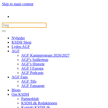
Skip to main content
Nyheder
KSDH Shop
Lyden AGF
AGF
AGF Kampprogram 2026/2027
AGF's Spillertrup
AGF’s Historie
AGF I Europa
AGF Podcasts
AGF Fans
AGF Tifo
AGF Fansange
Blogs
Om KSDH
Partnerklub
KSDH.dk Redaktionen
Kontakt KSDH.dk