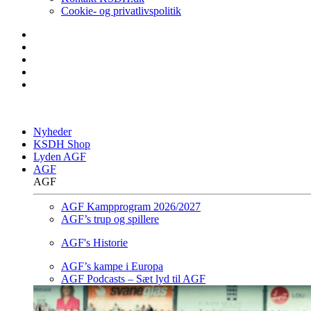
Cookie- og privatlivspolitik
Nyheder
KSDH Shop
Lyden AGF
AGF
AGF
AGF Kampprogram 2026/2027
AGF’s trup og spillere
AGF's Historie
AGF’s kampe i Europa
AGF Podcasts – Sæt lyd til AGF