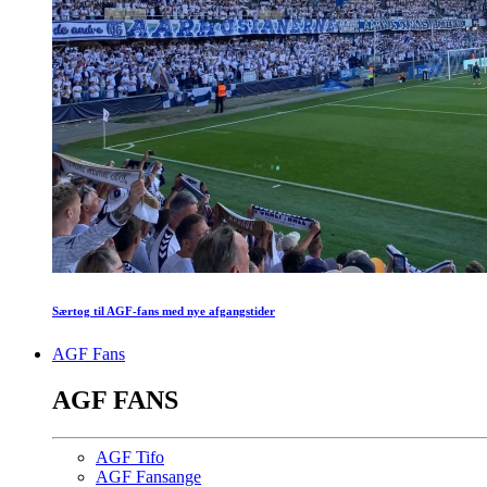
Særtog til AGF-fans med nye afgangstider
AGF Fans
AGF FANS
AGF Tifo
AGF Fansange