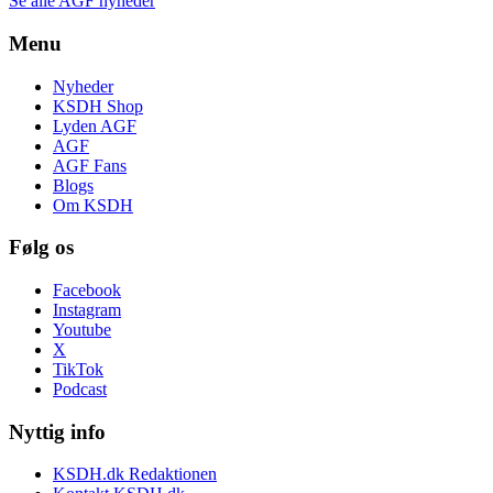
Se alle AGF nyheder
Menu
Nyheder
KSDH Shop
Lyden AGF
AGF
AGF Fans
Blogs
Om KSDH
Følg os
Facebook
Instagram
Youtube
X
TikTok
Podcast
Nyttig info
KSDH.dk Redaktionen