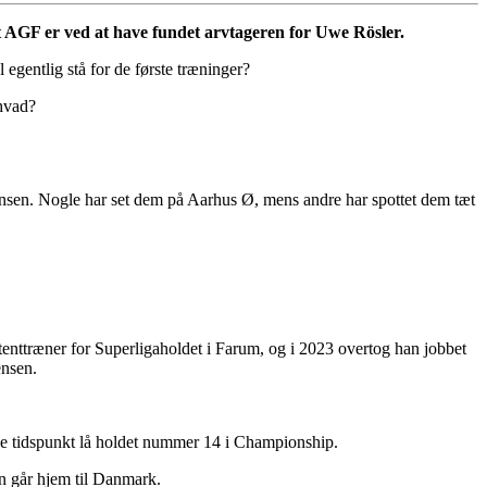
at AGF er ved at have fundet arvtageren for Uwe Rösler.
egentlig stå for de første træninger?
 hvad?
ensen. Nogle har set dem på Aarhus Ø, mens andre har spottet dem tæt
tenttræner for Superligaholdet i Farum, og i 2023 overtog han jobbet
ensen.
nde tidspunkt lå holdet nummer 14 i Championship.
en går hjem til Danmark.