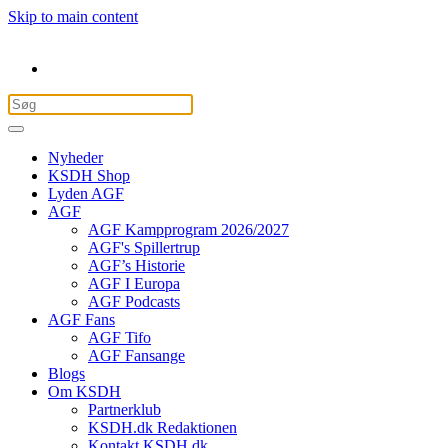
Skip to main content
Nyheder
KSDH Shop
Lyden AGF
AGF
AGF Kampprogram 2026/2027
AGF's Spillertrup
AGF’s Historie
AGF I Europa
AGF Podcasts
AGF Fans
AGF Tifo
AGF Fansange
Blogs
Om KSDH
Partnerklub
KSDH.dk Redaktionen
Kontakt KSDH.dk