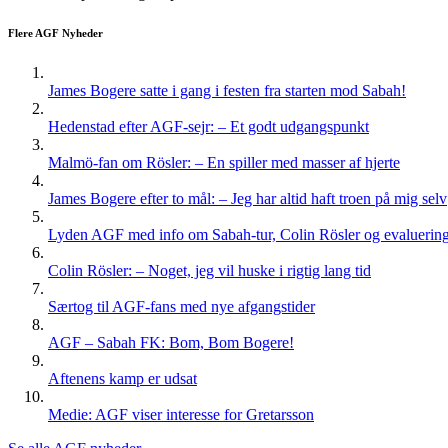
Flere AGF Nyheder
James Bogere satte i gang i festen fra starten mod Sabah!
Hedenstad efter AGF-sejr: – Et godt udgangspunkt
Malmö-fan om Rösler: – En spiller med masser af hjerte
James Bogere efter to mål: – Jeg har altid haft troen på mig selv
Lyden AGF med info om Sabah-tur, Colin Rösler og evaluering 
Colin Rösler: – Noget, jeg vil huske i rigtig lang tid
Særtog til AGF-fans med nye afgangstider
AGF – Sabah FK: Bom, Bom Bogere!
Aftenens kamp er udsat
Medie: AGF viser interesse for Gretarsson