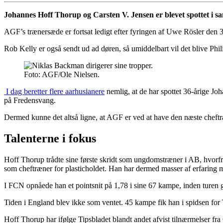
Johannes Hoff Thorup og Carsten V. Jensen er blevet spottet i s
AGF’s trænersæde er fortsat ledigt efter fyringen af Uwe Rösler den 31
Rob Kelly er også sendt ud ad døren, så umiddelbart vil det blive Phi
Foto: AGF/Ole Nielsen.
I dag beretter flere aarhusianere
nemlig, at de har spottet 36-årige J
på Fredensvang.
Dermed kunne det altså ligne, at AGF er ved at have den næste cheftr
Talenterne i fokus
Hoff Thorup trådte sine første skridt som ungdomstræner i AB, hvorfr
som cheftræner for plasticholdet. Han har dermed masser af erfaring me
I FCN opnåede han et pointsnit på 1,78 i sine 67 kampe, inden turen 
Tiden i England blev ikke som ventet. 45 kampe fik han i spidsen for
Hoff Thorup har ifølge Tipsbladet blandt andet afvist tilnærmelser fr