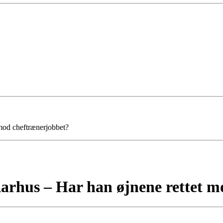
mod cheftrænerjobbet?
arhus – Har han øjnene rettet m