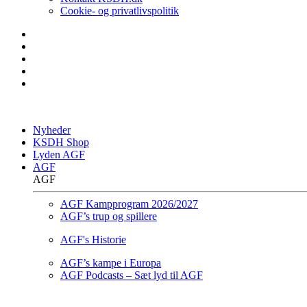
Cookie- og privatlivspolitik
Nyheder
KSDH Shop
Lyden AGF
AGF
AGF
AGF Kampprogram 2026/2027
AGF’s trup og spillere
AGF's Historie
AGF’s kampe i Europa
AGF Podcasts – Sæt lyd til AGF