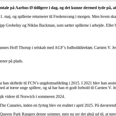
amtale på Aarhus Ø tidligere i dag, og det kunne dermed tyde på, 
. maj, og spillerne returnerer til Fredensvang i morgen. Men hvem skal 
lipp Grobelny og Niklas Backman, som sætter spillerne i arbejde. Eller
ohannes Hoff Thorup i selskab med AGF’s fodbolddirektør, Carsten V. J
æner på plads.
a han skiftede til FCN’s ungdomsafdeling i 2015. I 2021 blev han assis
d at træne unge spillere, og så har han et godt forhold til Carsten V. J
gik videre til Norwich i sommeren 2024.
 The Canaries, inden en fyring blev en realitet i april 2025. På davære
a Queens Park Rangers denne sommer, men nu ser det altså ud til, at tur