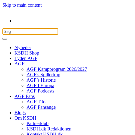
Skip to main content
Nyheder
KSDH Shop
Lyden AGF
AGF
AGF Kampprogram 2026/2027
AGF's Spillertrup
AGF’s Historie
AGF I Europa
AGF Podcasts
AGF Fans
AGF Tifo
AGF Fansange
Blogs
Om KSDH
Partnerklub
KSDH.dk Redaktionen
Kontakt KSDH.dk