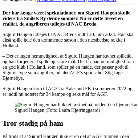
Der har længe været spekulationer, om Sigurd Haugen skulle
videre fra Smilets By denne sommer. Nu er dette blevet en
realitet, da angriberen udlejes til NAC Breda.
Sigurd Haugen udlejes til NAC Breda indtil 30. juni 2024. Han skal
altså spille hele den kommende sæson i den næstbedste række i
Holland.
– Det er ingen hemmelighed, at Sigurd Haugen har savnet spilletid,
og han fortjener at spille og score mål. Det får han nu mulighed for i
en god klub i Holland, som spiller på en måde, der passer godt til
Sigurds type som angriber, udtaler AGF’s sportschef Stig Inge
Bjørnebye.
Sigurd Haugen kom til AGF fra Aalesund FK i sommeren 2022 og
er indtil nu noteret for 34 kampe og seks mål for AGF.
Sigurd Haugen (Foto: Laura Hjørringgaard)
Tror stadig på ham
På trods af at Sigurd Haugen ikke er en del af AGF-truppen i den