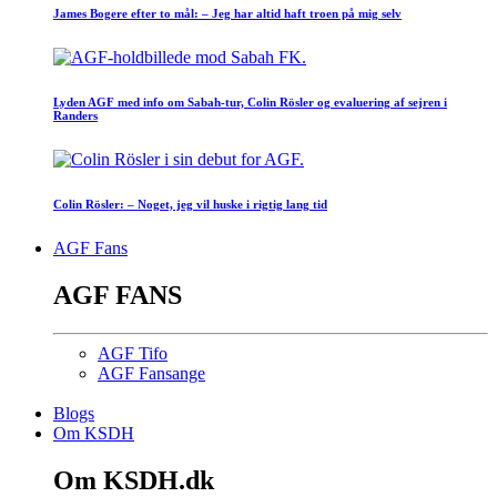
James Bogere efter to mål: – Jeg har altid haft troen på mig selv
Lyden AGF med info om Sabah-tur, Colin Rösler og evaluering af sejren i
Randers
Colin Rösler: – Noget, jeg vil huske i rigtig lang tid
AGF Fans
AGF FANS
AGF Tifo
AGF Fansange
Blogs
Om KSDH
Om KSDH.dk