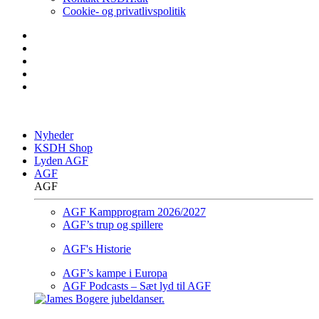
Cookie- og privatlivspolitik
Nyheder
KSDH Shop
Lyden AGF
AGF
AGF
AGF Kampprogram 2026/2027
AGF’s trup og spillere
AGF's Historie
AGF’s kampe i Europa
AGF Podcasts – Sæt lyd til AGF