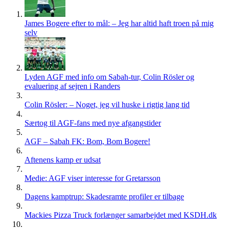
James Bogere efter to mål: – Jeg har altid haft troen på mig
selv
Lyden AGF med info om Sabah-tur, Colin Rösler og
evaluering af sejren i Randers
Colin Rösler: – Noget, jeg vil huske i rigtig lang tid
Særtog til AGF-fans med nye afgangstider
AGF – Sabah FK: Bom, Bom Bogere!
Aftenens kamp er udsat
Medie: AGF viser interesse for Gretarsson
Dagens kamptrup: Skadesramte profiler er tilbage
Mackies Pizza Truck forlænger samarbejdet med KSDH.dk