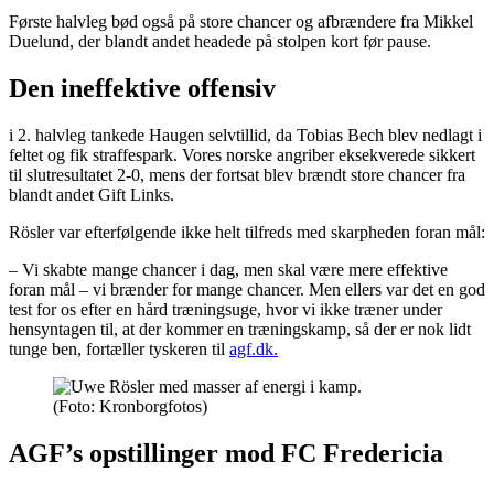
Første halvleg bød også på store chancer og afbrændere fra Mikkel
Duelund, der blandt andet headede på stolpen kort før pause.
Den ineffektive offensiv
i 2. halvleg tankede Haugen selvtillid, da Tobias Bech blev nedlagt i
feltet og fik straffespark. Vores norske angriber eksekverede sikkert
til slutresultatet 2-0, mens der fortsat blev brændt store chancer fra
blandt andet Gift Links.
Rösler var efterfølgende ikke helt tilfreds med skarpheden foran mål:
– Vi skabte mange chancer i dag, men skal være mere effektive
foran mål – vi brænder for mange chancer. Men ellers var det en god
test for os efter en hård træningsuge, hvor vi ikke træner under
hensyntagen til, at der kommer en træningskamp, så der er nok lidt
tunge ben, fortæller tyskeren til
agf.dk.
(Foto: Kronborgfotos)
AGF’s opstillinger mod FC Fredericia