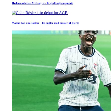
Hedenstad efter AGF-sejr: – Et godt udgangspunkt
Malmö-fan om Rösler: – En spiller med masser af hjerte