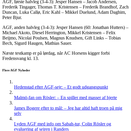
AGF, første halvleg (3-4-3): Jesper Hansen – Jacob Andersen,
Frederik Tingager, Thomas T. Kristensen – Frederik Brandhof, Zach
Duncan, Luka Callø, Eric Kahl – Mikkel Duelund, Adam Daghim,
Peter Bjur.
AGF, anden halvleg (3-4-3): Jesper Hansen (60: Jonathan Hutters) –
Michael Akoto, Diesel Herrington, Mikkel Kristensen – Felix
Beijmo, Nicolai Poulsen, Magnus Knudsen, Gift Links – Tobias
Bech, Sigurd Haugen, Mathias Sauer.
Næste testkamp er på lørdag, når AC Horsens kigger forbi
Fredensvang kl. 13.
Flere AGF Nyheder
Hedenstad efter AGF-sejr: – Et godt udgangspunkt
Malmö-fan om Rösler: – En spiller med masser af hjerte
James Bogere efter to mål: – Jeg har altid haft troen på mig
selv
Lyden AGF med info om Sabah-tur, Colin Rösler og
evaluering af sejren i Randers