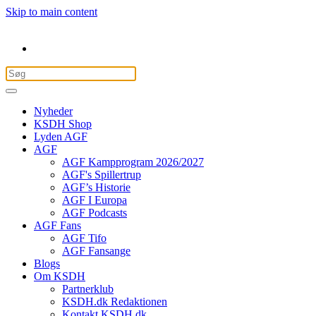
Skip to main content
Nyheder
KSDH Shop
Lyden AGF
AGF
AGF Kampprogram 2026/2027
AGF's Spillertrup
AGF’s Historie
AGF I Europa
AGF Podcasts
AGF Fans
AGF Tifo
AGF Fansange
Blogs
Om KSDH
Partnerklub
KSDH.dk Redaktionen
Kontakt KSDH.dk