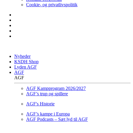
Cookie- og privatlivspolitik
Nyheder
KSDH Shop
Lyden AGF
AGF
AGF
AGF Kampprogram 2026/2027
AGF’s trup og spillere
AGF's Historie
AGF’s kampe i Europa
AGF Podcasts – Sæt lyd til AGF