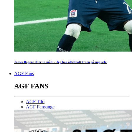
James Bogere efter to mål: – Jeg har altid haft troen på mig selv
AGF Fans
AGF FANS
AGF Tifo
AGF Fansange