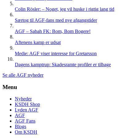
Colin Rösler: – Noget, jeg vil huske i rigtig lang tid
Særtog til AGF-fans med nye afgangstider
AGF – Sabah FK: Bom, Bom Bogere!
Aftenens kamp er udsat
Medie: AGF viser interesse for Gretarsson
Dagens kamptrup: Skadesramte profiler er tilbage
Se alle AGF nyheder
Menu
Nyheder
KSDH Shop
Lyden AGF
AGF
AGF Fans
Blogs
Om KSDH