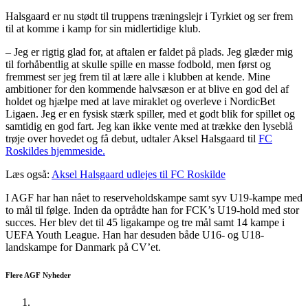
Halsgaard er nu stødt til truppens træningslejr i Tyrkiet og ser frem
til at komme i kamp for sin midlertidige klub.
– Jeg er rigtig glad for, at aftalen er faldet på plads. Jeg glæder mig
til forhåbentlig at skulle spille en masse fodbold, men først og
fremmest ser jeg frem til at lære alle i klubben at kende. Mine
ambitioner for den kommende halvsæson er at blive en god del af
holdet og hjælpe med at lave miraklet og overleve i NordicBet
Ligaen. Jeg er en fysisk stærk spiller, med et godt blik for spillet og
samtidig en god fart. Jeg kan ikke vente med at trække den lyseblå
trøje over hovedet og få debut, udtaler Aksel Halsgaard til
FC
Roskildes hjemmeside.
Læs også:
Aksel Halsgaard udlejes til FC Roskilde
I AGF har han nået to reserveholdskampe samt syv U19-kampe med
to mål til følge. Inden da optrådte han for FCK’s U19-hold med stor
succes. Her blev det til 45 ligakampe og tre mål samt 14 kampe i
UEFA Youth League. Han har desuden både U16- og U18-
landskampe for Danmark på CV’et.
Flere AGF Nyheder