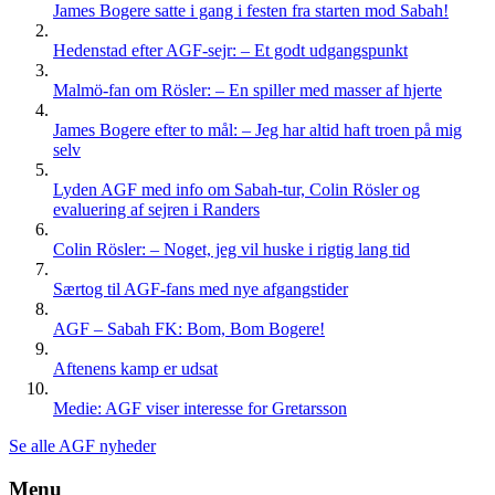
James Bogere satte i gang i festen fra starten mod Sabah!
Hedenstad efter AGF-sejr: – Et godt udgangspunkt
Malmö-fan om Rösler: – En spiller med masser af hjerte
James Bogere efter to mål: – Jeg har altid haft troen på mig
selv
Lyden AGF med info om Sabah-tur, Colin Rösler og
evaluering af sejren i Randers
Colin Rösler: – Noget, jeg vil huske i rigtig lang tid
Særtog til AGF-fans med nye afgangstider
AGF – Sabah FK: Bom, Bom Bogere!
Aftenens kamp er udsat
Medie: AGF viser interesse for Gretarsson
Se alle AGF nyheder
Menu