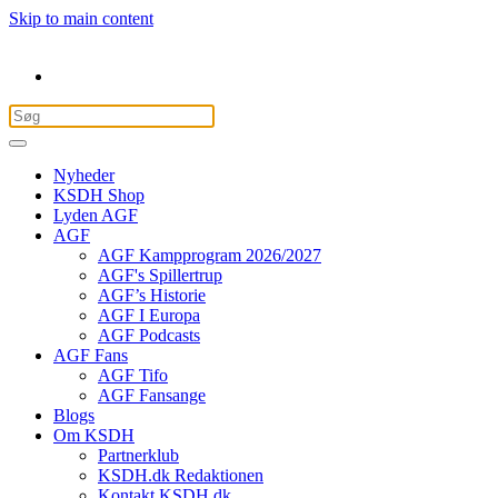
Skip to main content
Nyheder
KSDH Shop
Lyden AGF
AGF
AGF Kampprogram 2026/2027
AGF's Spillertrup
AGF’s Historie
AGF I Europa
AGF Podcasts
AGF Fans
AGF Tifo
AGF Fansange
Blogs
Om KSDH
Partnerklub
KSDH.dk Redaktionen
Kontakt KSDH.dk