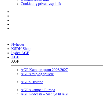
Cookie- og privatlivspolitik
Nyheder
KSDH Shop
Lyden AGF
AGF
AGF
AGF Kampprogram 2026/2027
AGF’s trup og spillere
AGF's Historie
AGF’s kampe i Europa
AGF Podcasts – Sæt lyd til AGF