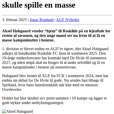
skulle spille en masse
3. februar 2025
|
Jonas Roulund
|
AGF Nyheder
Aksel Halsgaard vender “hjem” til Roskilde på en lejeaftale for
resten af sæsonen, og den unge mand ser nu frem til at få en
masse kampminutter i benene.
1. division er blevet endnu en AGF’er rigere, idet Aksel Halsgaard
udlejes til bundholdet Roskilde FC frem til sommeren 2025. Den
19-årige midterforsvarer har kontrakt med De Hviie til sommeren
2027, og tiden østpå skal nu bruges til at tanke selvtillid og få en
masse kampminutter i benene på seniorniveau.
Halsgaard blev hentet til AGF fra FCK i sommeren 2024, men har
endnu sin debut for De Hviie til gode. Nu sendes han tilbage til
Sjælland, hvor hans barndomsklub står klar med en mission:
Overlevelse.
Holdet har blot skrabet syv point sammen i 18 kampe og ligger et
godt stykke under nedrykningsstregen.