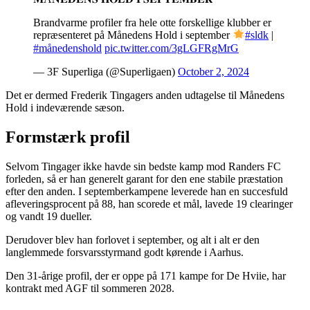
Brandvarme profiler fra hele otte forskellige klubber er
repræsenteret på Månedens Hold i september
#sldk
|
#månedenshold
pic.twitter.com/3gLGFRgMrG
— 3F Superliga (@Superligaen)
October 2, 2024
Det er dermed Frederik Tingagers anden udtagelse til Månedens
Hold i indeværende sæson.
Formstærk profil
Selvom Tingager ikke havde sin bedste kamp mod Randers FC
forleden, så er han generelt garant for den ene stabile præstation
efter den anden. I septemberkampene leverede han en succesfuld
afleveringsprocent på 88, han scorede et mål, lavede 19 clearinger
og vandt 19 dueller.
Derudover blev han forlovet i september, og alt i alt er den
langlemmede forsvarsstyrmand godt kørende i Aarhus.
Den 31-årige profil, der er oppe på 171 kampe for De Hviie, har
kontrakt med AGF til sommeren 2028.