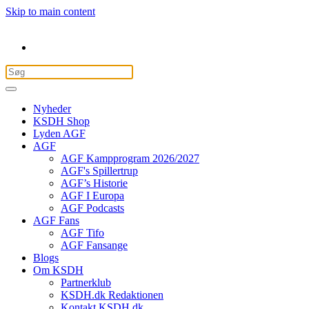
Skip to main content
Nyheder
KSDH Shop
Lyden AGF
AGF
AGF Kampprogram 2026/2027
AGF's Spillertrup
AGF’s Historie
AGF I Europa
AGF Podcasts
AGF Fans
AGF Tifo
AGF Fansange
Blogs
Om KSDH
Partnerklub
KSDH.dk Redaktionen
Kontakt KSDH.dk