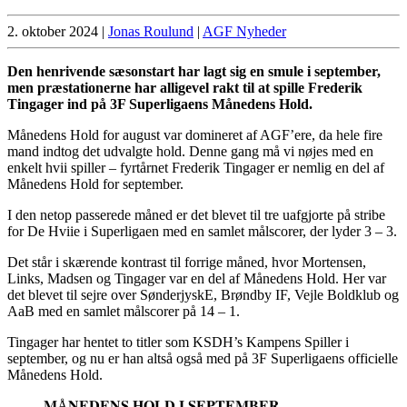
2. oktober 2024
|
Jonas Roulund
|
AGF Nyheder
Den henrivende sæsonstart har lagt sig en smule i september,
men præstationerne har alligevel rakt til at spille Frederik
Tingager ind på 3F Superligaens Månedens Hold.
Månedens Hold for august var domineret af AGF’ere, da hele fire
mand indtog det udvalgte hold. Denne gang må vi nøjes med en
enkelt hvii spiller – fyrtårnet Frederik Tingager er nemlig en del af
Månedens Hold for september.
I den netop passerede måned er det blevet til tre uafgjorte på stribe
for De Hviie i Superligaen med en samlet målscorer, der lyder 3 – 3.
Det står i skærende kontrast til forrige måned, hvor Mortensen,
Links, Madsen og Tingager var en del af Månedens Hold. Her var
det blevet til sejre over SønderjyskE, Brøndby IF, Vejle Boldklub og
AaB med en samlet målscorer på 14 – 1.
Tingager har hentet to titler som KSDH’s Kampens Spiller i
september, og nu er han altså også med på 3F Superligaens officielle
Månedens Hold.
𝐌Å𝐍𝐄𝐃𝐄𝐍𝐒 𝐇𝐎𝐋𝐃 𝐈 𝐒𝐄𝐏𝐓𝐄𝐌𝐁𝐄𝐑