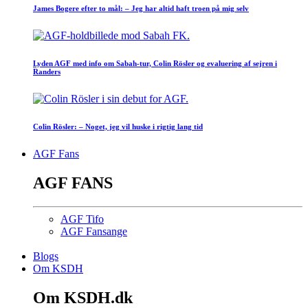
James Bogere efter to mål: – Jeg har altid haft troen på mig selv
Lyden AGF med info om Sabah-tur, Colin Rösler og evaluering af sejren i
Randers
Colin Rösler: – Noget, jeg vil huske i rigtig lang tid
AGF Fans
AGF FANS
AGF Tifo
AGF Fansange
Blogs
Om KSDH
Om KSDH.dk