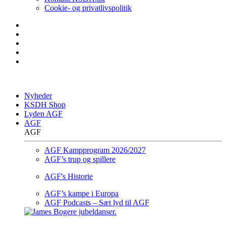
Cookie- og privatlivspolitik
Nyheder
KSDH Shop
Lyden AGF
AGF
AGF
AGF Kampprogram 2026/2027
AGF’s trup og spillere
AGF's Historie
AGF’s kampe i Europa
AGF Podcasts – Sæt lyd til AGF