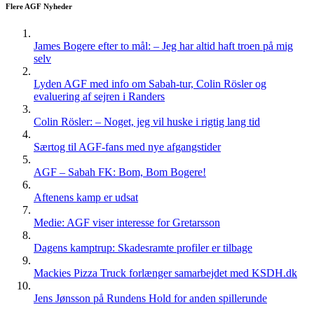
Flere AGF Nyheder
James Bogere efter to mål: – Jeg har altid haft troen på mig
selv
Lyden AGF med info om Sabah-tur, Colin Rösler og
evaluering af sejren i Randers
Colin Rösler: – Noget, jeg vil huske i rigtig lang tid
Særtog til AGF-fans med nye afgangstider
AGF – Sabah FK: Bom, Bom Bogere!
Aftenens kamp er udsat
Medie: AGF viser interesse for Gretarsson
Dagens kamptrup: Skadesramte profiler er tilbage
Mackies Pizza Truck forlænger samarbejdet med KSDH.dk
Jens Jønsson på Rundens Hold for anden spillerunde